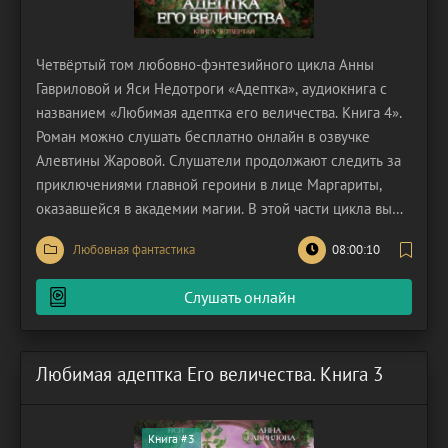
Четвёртый том любовно-фэнтезийного цикла Анны
Гавриловой и Яси Недотроги «Адептка», аудиокнига с
названием «Любимая адептка его величества. Книга 4».
Роман можно слушать бесплатно онлайн в озвучке
Алевтины Жаровой. Слушатели продолжают следить за
приключениями главной героини в лице Маргариты,
оказавшейся в академии магии. В этой части цикла вы
узнаете о том, смог ли Георг добиться расположения и
Любовная фантастика
08:00:10
согласия девушки, в которую он влюбился с первой
встречи. Слушателей ждут романтика, будни адептов
Слушать онлайн
Любимая адептка Его величества. Книга 3
Книга #3