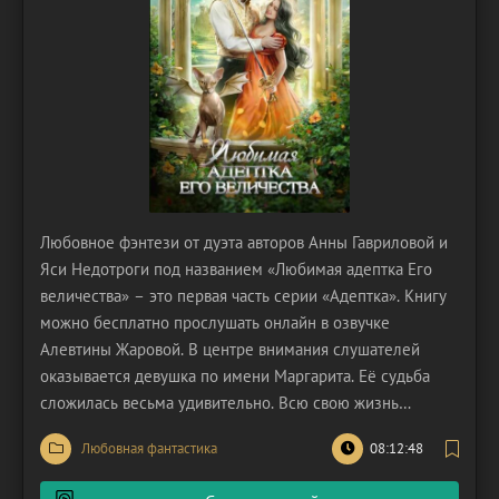
Любовное фэнтези от дуэта авторов Анны Гавриловой и
Яси Недотроги под названием «Любимая адептка Его
величества» – это первая часть серии «Адептка». Книгу
можно бесплатно прослушать онлайн в озвучке
Алевтины Жаровой. В центре внимания слушателей
оказывается девушка по имени Маргарита. Её судьба
сложилась весьма удивительно. Всю свою жизнь
героиня грезила об учебе в престижном вузе Англии.
Любовная фантастика
08:12:48
Причем, она не просто мечтала, а делала всё, чтобы
воплотить мечту в реальность. Героиня вместе с мамой