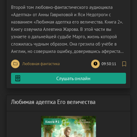
Второй том любовно-фантастического аудиоцикла
«Адептка» от Анны Гавриловой и Яси Недотроги с
названием «Любимая адептка его величества. Книга 2».
Книгу озвучила Алевтина Жарова. В этой части вы
узнаете о дальнейшей судьбе Марго, жизнь которой
сложилась чудным образом. Она грезила об учёбе в
Англии, но совершила ошибку, доверившись аферистам.
Героиня потеряла все деньги, влезла в долги и едва не
Любовная фантастика
09:50:11
погрузилась в депрессию. Ситуацию спасла случайная
для Маргариты встреча с магом из другого мира.
Слушать онлайн
Любимая адептка Его величества
Книга #1