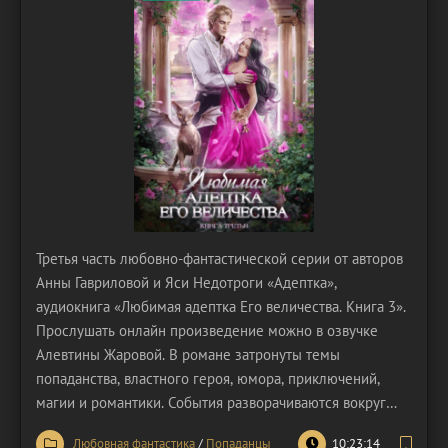
Третья часть любовно-фантастической серии от авторов
Анны Гавриловой и Яси Недотроги «Адептка»,
аудиокнига «Любимая адептка Его величества. Книга 3».
Прослушать онлайн произведение можно в озвучке
Алевтины Жаровой. В романе затронуты темы
попаданства, властного героя, юмора, приключений,
магии и романтики. События разворачиваются вокруг
героини по имени Маргарита. Она является адепткой
Любовная фантастика
/
Попаданцы
10:23:14