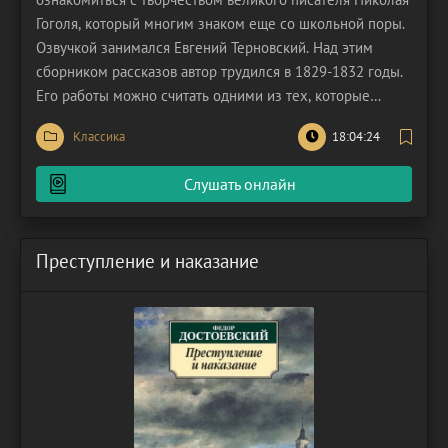
Гоголя, который многим знаком еще со школьной поры.
Озвучкой занимался Евгений Терновский. Над этим
сборником рассказов автор трудился в 1829-1832 годы.
Его работы можно считать одними из тех, которые
действительно увлекают учеников в школе. Цикл
Классика
18:04:24
«Вечеров» содержит в себе несколько историй. Все
произведения Гоголя отличаются остротой и умом.
Слушать онлайн
Автор
Преступление и наказание