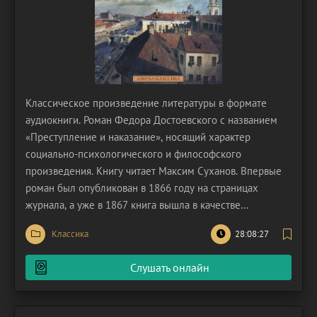
Классическое произведение литературы в формате
аудиокниги. Роман Федора Достоевского с названием
«Преступление и наказание», носящий характер
социально-психологического и философского
произведения. Книгу читает Максим Суханов. Впервые
роман был опубликован в 1866 году на страницах
журнала, а уже в 1867 книга вышла в качестве
самостоятельного издания. Эта работа классика вызвала
Классика
28:08:27
бурную реакцию общества и литературных критиков.
Роман получил широкий диапазон оценок, которые
Слушать онлайн
варьировались от