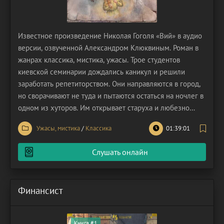
Известное произведение Николая Гоголя «Вий» в аудио
версии, озвученной Александром Клюквиным. Роман в
жанрах классика, мистика, ужасы. Трое студентов
киевской семинарии дождались каникул и решили
заработать репетиторством. Они направляются в город,
но сворачивают не туда и пытаются остаться на ночлег в
одном из хуторов. Им открывает старуха и любезно
разрешает переночевать. Одному из ребят, Хоме Бруту,
Ужасы, мистика
/
Классика
01:39:01
достается хлев. Он уже почти уснул, как к нему явилась
хозяйка, которая, к его ужасу,
Слушать онлайн
Финансист
Книга #1