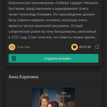
Классическое произведение «Собачье сердце» Михаила
Булгакова, представленное в аудиоформате. Книгу
читает Александр Клюквин. Это произведение должно
быть знакомо каждому человеку, поскольку книга
является частью школьной программы. Острый
сатирический роман на тему большевизма, написанный
в 1925 году. Стоит отметить, что повесть первое время
находилась под запретом в СССР. Люди могли
Классика
03:47:43
ознакомиться с ней исключительно через самиздат.
Только к 1987 году книга вышла официально в печать.
Слушать онлайн
Еще через
Анна Каренина