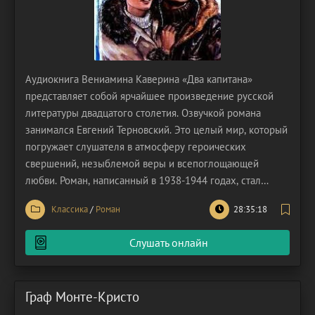
Аудиокнига Вениамина Каверина «Два капитана»
представляет собой ярчайшее произведение русской
литературы двадцатого столетия. Озвучкой романа
занимался Евгений Терновский. Это целый мир, который
погружает слушателя в атмосферу героических
свершений, незыблемой веры и всепоглощающей
любви. Роман, написанный в 1938-1944 годах, стал
настоящей классикой советской литературы, покорив
Классика
/
Роман
28:35:18
сердца миллионов читателей своей искренностью,
захватывающим сюжетом и глубоким психологизмом.
Слушать онлайн
Основная сюжетная
Граф Монте-Кристо