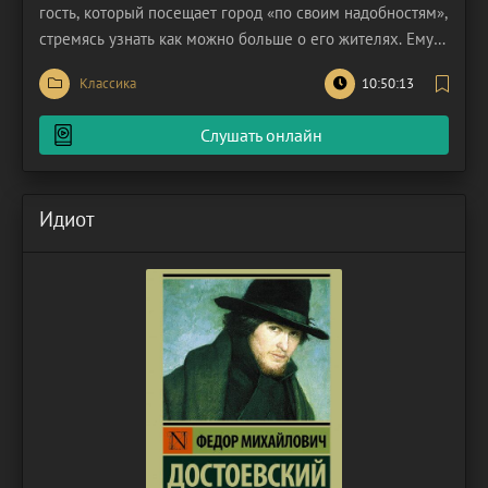
гость, который посещает город «по своим надобностям»,
стремясь узнать как можно больше о его жителях. Ему
встречаются самые разные и противоречивые
Классика
10:50:13
персонажи, для каждого из них мужчина стремится
подобрать доброе слово. Чичиков льстит чиновникам,
Слушать онлайн
задабривает
Идиот