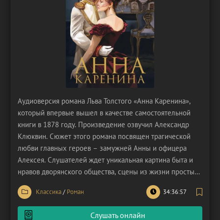
Аудиоверсия романа Льва Толстого «Анна Каренина»,
который впервые вышел в качестве самостоятельной
книги в 1878 году. Произведение озвучил Александр
Клюквин. Сюжет этого романа посвящен трагической
любви главных героев – замужней Анны и офицера
Алексея. Слушателей ждет уникальная картина быта и
нравов дворянского общества, сцены из жизни простых
крестьянских рабочих, а также философские
Классика
/
Роман
34:36:57
размышления писательского альтер эго Лёвина.
Замужняя Каренина отправляется к своему брату, желая
Слушать онлайн
помочь