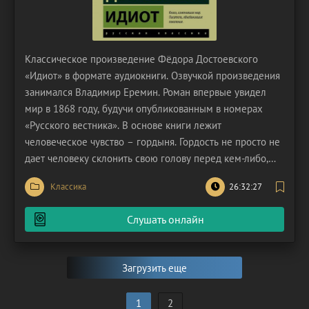
Классическое произведение Фёдора Достоевского
«Идиот» в формате аудиокниги. Озвучкой произведения
занимался Владимир Еремин. Роман впервые увидел
мир в 1868 году, будучи опубликованным в номерах
«Русского вестника». В основе книги лежит
человеческое чувство – гордыня. Гордость не просто не
дает человеку склонить свою голову перед кем-либо,
оно движет им, является причиной многих поступков.
Классика
26:32:27
Очень часто гордыня приводит к фатальным
последствиям, совершению необдуманных действий.
Слушать онлайн
Роман «Идиот»
Загрузить еще
1
2