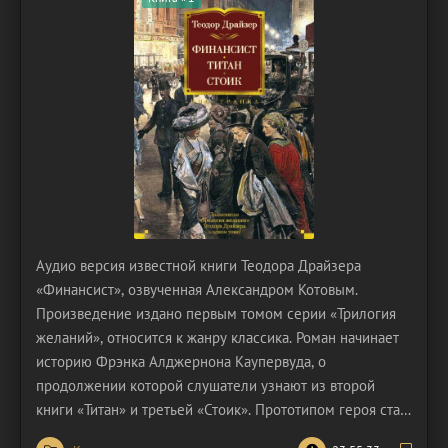
Аудио версия известной книги Теодора Драйзера
«Финансист», озвученная Александром Котовым.
Произведение издано первым томом серии «Трилогия
желаний», относится к жанру классика. Роман начинает
историю Фрэнка Алджернона Каупервуда, о
продолжении которой слушатели узнают из второй
книги «Титан» и третьей «Стоик». Прототипом героя стал
американский миллионер Чарльз Йеркс. В этом