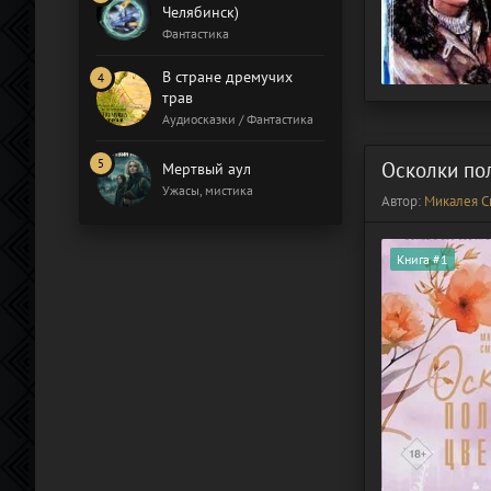
Челябинск)
Фантастика
В стране дремучих
трав
Аудиосказки / Фантастика
Осколки по
Мертвый аул
Ужасы, мистика
Автор:
Микалея С
Книга #1