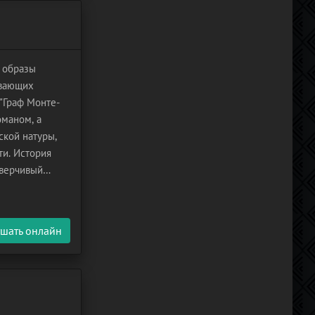
 образы
ывающих
"Граф Монте-
оманом, а
ской натуры,
ти. История
оверчивый
ой Мерседес и
шать онлайн