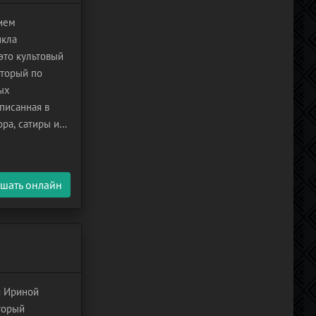
нием
икла
это культовый
оторый по
ых
писанная в
ора, сатиры и
реплетается с
шать онлайн
я Ириной
торый