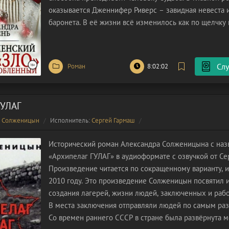
оказывается Дженнифер Риверс – завидная невеста 
баронета. В её жизни всё изменилось как по щелчку 
Родной брат спустил в азартных играх крупную сумму
чего его близкие вынуждены были
Слу
Роман
8:02:02
ГУЛАГ
р Солженицын
Исполнитель:
Сергей Гармаш
Исторический роман Александра Солженицына с наз
«Архипелаг ГУЛАГ» в аудиоформате с озвучкой от Се
Произведение читается по сокращенному варианту, 
2010 году. Это произведение Солженицын посвятил 
создания лагерей, жизни людей, заключенных и раб
В места заключения отправляли людей по самым ра
Со времен раннего СССР в стране была развёрнута 