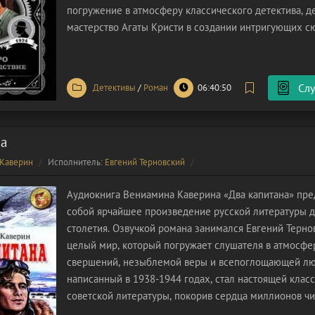
погружение в атмосферу классического детектива, 
мастерство Агаты Кристи в создании интригующих с
колоритных персонажей и неожиданных развязок. С
из 11
Слу
Детективы
/
Роман
06:40:50
на
Каверин
Исполнитель:
Евгений Терновский
Аудиокнига Вениамина Каверина «Два капитана» пре
собой ярчайшее произведение русской литературы д
столетия. Озвучкой романа занимался Евгений Терно
целый мир, который погружает слушателя в атмосфе
свершений, незыблемой веры и всепоглощающей люб
написанный в 1938-1944 годах, стал настоящей клас
советской литературы, покорив сердца миллионов чи
искренностью, захватывающим сюжетом и глубоким