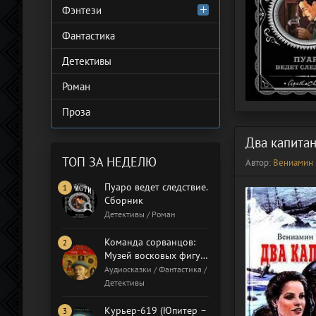
Фэнтези
Фантастика
Детективы
Роман
Проза
Два капита
ТОП ЗА НЕДЕЛЮ
Автор:
Вениамин 
Пуаро ведет следствие.
Сборник
Детективы / Роман
Команда сорванцов:
Музей восковых фигур.
Бал газовщиков
Аудиосказки / Фантастика /
Детективы
Курьер-619 (Юпитер –