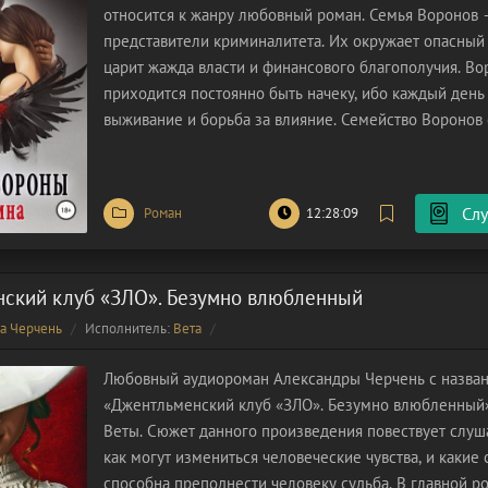
относится к жанру любовный роман. Семья Воронов 
представители криминалитета. Их окружает опасный 
царит жажда власти и финансового благополучия. В
приходится постоянно быть начеку, ибо каждый день
выживание и борьба за влияние. Семейство Воронов 
сильнее, но и опасности стали больше. Сильные вра
удачный момент, чтобы ударить их в
Слу
Роман
12:28:09
ский клуб «ЗЛО». Безумно влюбленный
а Черчень
Исполнитель:
Вета
Любовный аудиороман Александры Черчень с назва
«Джентльменский клуб «ЗЛО». Безумно влюбленный»
Веты. Сюжет данного произведения повествует слуш
как могут измениться человеческие чувства, и какие
способна преподнести человеку судьба. В главной р