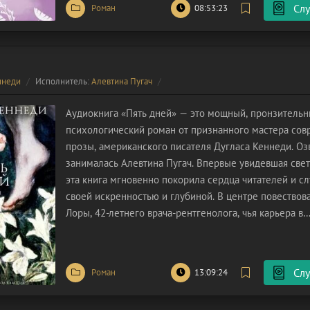
Слу
Роман
08:53:23
ннеди
Исполнитель:
Алевтина Пугач
Аудиокнига «Пять дней» — это мощный, пронзитель
психологический роман от признанного мастера со
прозы, американского писателя Дугласа Кеннеди. Оз
занималась Алевтина Пугач. Впервые увидевшая свет 
эта книга мгновенно покорила сердца читателей и с
своей искренностью и глубиной. В центре повествов
Лоры, 42-летнего врача-рентгенолога, чья карьера в
провинциальном штате Мэн сложилась блестяще. Од
фасадом профессионального успеха
Слу
Роман
13:09:24