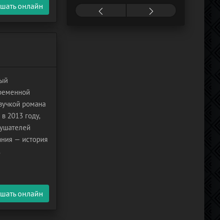
шать онлайн
ный
временной
вучкой романа
в 2013 году,
лушателей
ания — история
нако за
шать онлайн