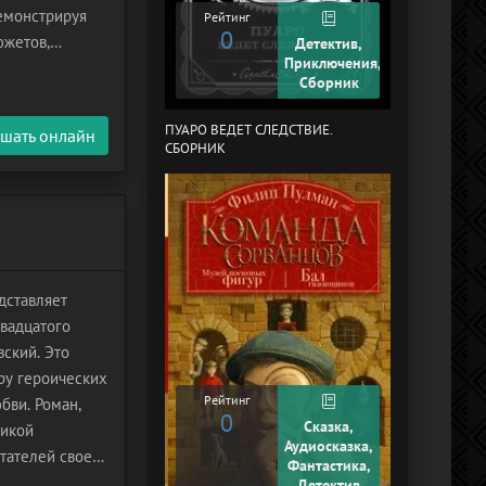
демонстрируя
Рейтинг
Рейтинг
0
+1
южетов,
Детектив,
Приключения,
борник состоит
Сборник
ПУАРО ВЕДЕТ СЛЕДСТВИЕ.
В СТРАНЕ ДРЕ
шать онлайн
СБОРНИК
дставляет
вадцатого
вский. Это
ру героических
Рейтинг
ви. Роман,
0
Рейтинг
Сказка,
сикой
0
Аудиосказка,
тателей своей
Фантастика,
Детектив