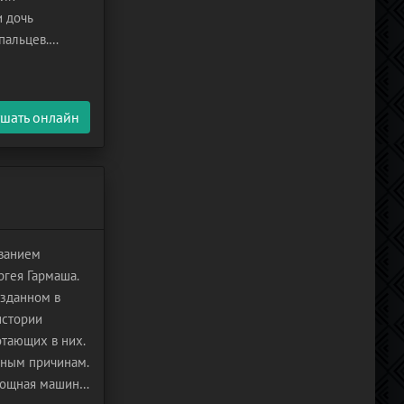
и дочь
пальцев.
 денег, из-за
шать онлайн
ванием
ргея Гармаша.
изданном в
истории
отающих в них.
зным причинам.
мощная машина