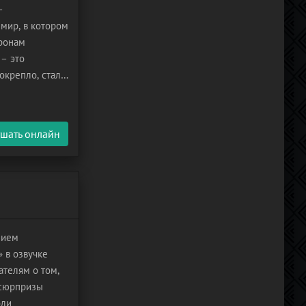
–
мир, в котором
оронам
 – это
окрепло, стало
ги поджидают
шать онлайн
нием
 в озвучке
ателям о том,
 сюрпризы
оли