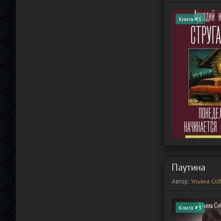
Книга #1
Паутина
Автор:
Ульяна Со
Книга #3