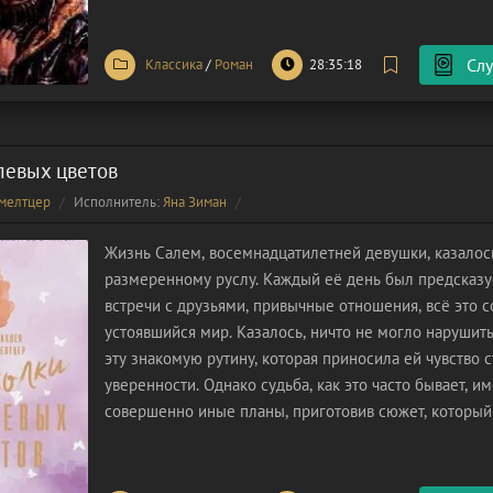
психологизмом. Основная сюжетная
Слу
Классика
/
Роман
28:35:18
левых цветов
мелтцер
Исполнитель:
Яна Зиман
Жизнь Салем, восемнадцатилетней девушки, казалось
размеренному руслу. Каждый её день был предсказуе
встречи с друзьями, привычные отношения, всё это с
устоявшийся мир. Казалось, ничто не могло нарушить
эту знакомую рутину, которая приносила ей чувство 
уверенности. Однако судьба, как это часто бывает, и
совершенно иные планы, приготовив сюжет, который
её скромных ожиданий. Всё изменилось с появлени