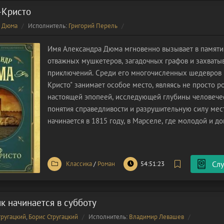
-Кристо
р Дюма
Исполнитель:
Григорий Перель
Имя Александра Дюма мгновенно вызывает в памяти
отважных мушкетеров, загадочных графов и захват
приключений. Среди его многочисленных шедевров 
Кристо" занимает особое место, являясь не просто р
настоящей эпопеей, исследующей глубины человече
понятия справедливости и разрушительную силу мес
начинается в 1815 году, в Марселе, где молодой и д
моряк Эдмон Дантес готовится к свадьбе с прекрасн
к долгожданному повышению
Слу
Классика
/
Роман
54:51:23
к начинается в субботу
тругацкий
,
Борис Стругацкий
Исполнитель:
Владимир Левашев