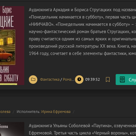
Аудиокнига Аркадия и Бориса Стругацких под назва
«Понедельник начинается в субботу», первая часть ц
«НИИЧАВО». «Понедельник начинается в субботу» – 
научно-фантастический роман братьев Стругацких, к
праву считается одним из самых ярких и оригинальн
произведений русской литературы XX века. Книга, на
1964 году, сочетает в себе элементы фантастики, юм
притчи, создавая уникальный мир, где реальность пе
магией, а наука – с абсурдом.
Слу
Фантастика
/
Роман
/
Проза
09:39:52
болева
Исполнитель:
Ирина Ефремова
Аудиокнига Ульяны Соболевой «Паутина», озвученна
Ефремовой. Третья часть цикла «Черный вороны», ко