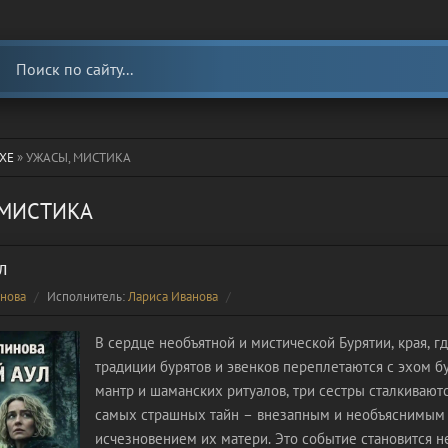
ХЕ
» УЖАСЫ, МИСТИКА
 МИСТИКА
л
нова
Исполнитель:
Лариса Иванова
В сердце необъятной и мистической Бурятии, края, г
традиции бурятов и эвенков переплетаются с эхом б
мантр и шаманских ритуалов, три сестры сталкиваютс
самых страшных тайн – внезапным и необъяснимым
исчезновением их матери. Это событие становится н