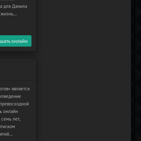
а для Данила
 жизнь
бя на
шать онлайн
гов» является
оизведение
 превосходной
ть онлайн
 семь лет,
атиском
ятий