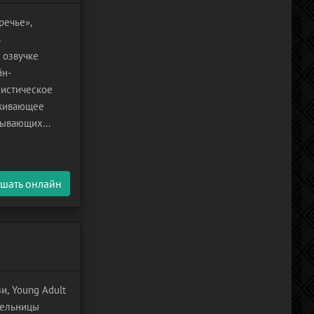
речье»,
ь
 озвучке
йн-
мистическое
аживающее
рпывающих
 оставить
шать онлайн
и, Young Adult
тельницы