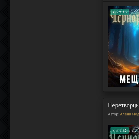
Книга #3
Перетворц
Автор:
Алёна Мод
Книга #2