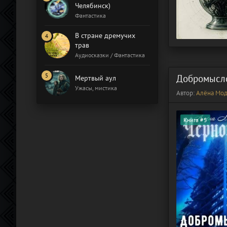
Челябинск)
Фантастика
В стране дремучих
трав
Аудиосказки / Фантастика
Добромысло
Мертвый аул
Ужасы, мистика
Автор:
Алёна Мод
Книга #5