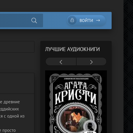
ВОЙТИ
ЛУЧШИЕ АУДИОКНИГИ
де древние
уддийских
я с одной из
е просто