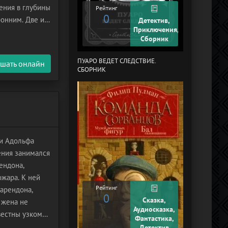
жения в глубины
Рейтинг
Рейтинг
0
+2
ронним. Две из
Детектив,
Приключения,
ном мире,
Сборник
ПУАРО ВЕДЕТ СЛЕДСТВИЕ.
В СТРАНЕ ДРЕ
шать онлайн
СБОРНИК
 и Адольфа
ения занимался
ендона,
жара. К ней
Рейтинг
ларендона,
0
Рейтинг
Сказка,
 жена не
0
Аудиосказка,
вестны узкому
Фантастика,
авой тюремной
Детектив