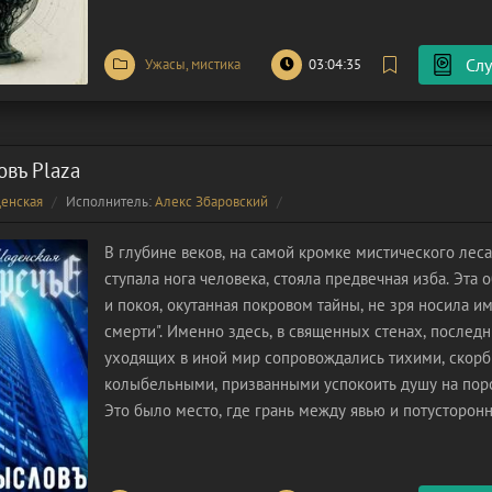
больницы в
Слу
Ужасы, мистика
03:04:35
въ Plaza
енская
Исполнитель:
Алекс Збаровский
В глубине веков, на самой кромке мистического леса
ступала нога человека, стояла предвечная изба. Эта
и покоя, окутанная покровом тайны, не зря носила и
смерти". Именно здесь, в священных стенах, послед
уходящих в иной мир сопровождались тихими, скор
колыбельными, призванными успокоить душу на поро
Это было место, где грань между явью и потусторонн
а время текло по своим, неведомым законам. Но вр
меняются, и теперь