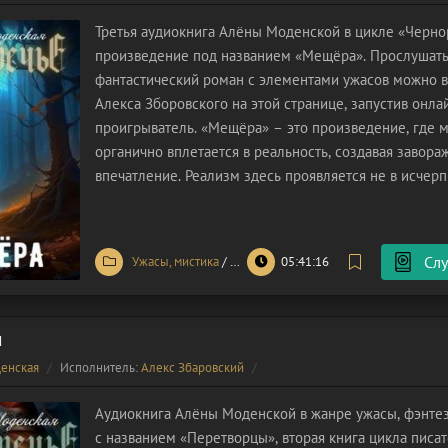
Третья аудиокнига Алёны Моденской в цикле «Черно
произведение под названием «Мещёра». Прослушат
фантастический роман с элементами ужасов можно в
Алекса Зборовского на этой странице, запустив онла
проигрыватель. «Мещёра» – это произведение, где 
органично вплетается в реальность, создавая завор
впечатление. Реализм здесь проявляется не в исче
объяснениях сверхъестественного, а в умении автора
простор для домыслов, приглашая читателя
Слу
Ужасы, мистика
/
Фантастика
05:41:16
ы
енская
Исполнитель:
Алекс Збаровский
Аудиокнига Алёны Моденской в жанре ужасы, фэнтез
с названием «Перетворцы», вторая книга цикла писа