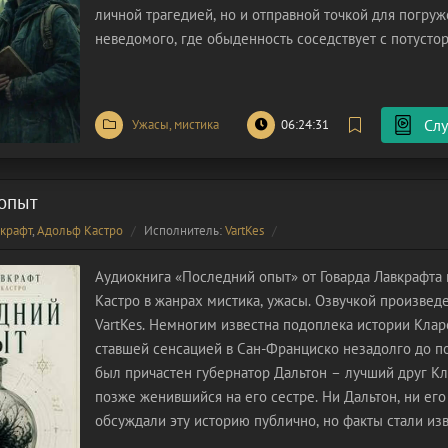
личной трагедией, но и отправной точкой для погру
неведомого, где обыденность соседствует с потусто
сестер, Таня и Лена, пытаются найти опору в привыч
отчаянно обивая пороги
Слу
Ужасы, мистика
06:24:31
опыт
вкрафт
,
Адольф Кастро
Исполнитель:
VartKes
Аудиокнига «Последний опыт» от Говарда Лавкрафта
Кастро в жанрах мистика, ужасы. Озвучкой произвед
VartKes. Немногим известна подоплека истории Клар
ставшей сенсацией в Сан-Франциско незадолго до по
был причастен губернатор Дальтон – лучший друг К
позже женившийся на его сестре. Ни Дальтон, ни его
обсуждали эту историю публично, но факты стали из
кругу. Назначение доктора Альфреда Кларендона гл