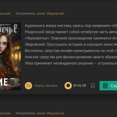
енская
Исполнитель:
Алекс Збаровский
Аудиокнига жанра мистика, ужасы под названием «О
Моденской представляет собой четвёртую часть авто
«Черноречье». Озвучкой произведения занимался Ал
Збаровский. Прослушать историю в хорошем качест
бесплатно, запустив онлайн-проигрыватель на этой с
поисках средства для финансирования своего образо
Лёка принимает неожиданное решение – устроиться 
бариста в уютную, но, как оказалось, весьма неорди
кофейню под названием «Ойме».
Слу
Ужасы, мистика
07:41:39
енская
Исполнитель:
Алекс Зборовский