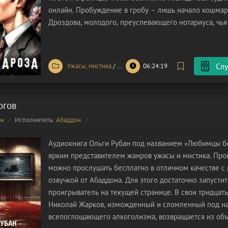
онлайн. Пробуждение в гробу – лишь начало кошмар
Дроздова, молодого, преуспевающего нотариуса, чья
внезапно оборачивается трагедией. Он приходит в се
собственных похоронах,
Слу
Ужасы, мистика
/
Фантастика
06:24:19
огов
ан
Исполнитель:
Абаддон
Аудиокнига Ольги Рубан под названием «Любимцы бо
ярким представителем жанров ужасы и мистика. Пр
можно прослушать бесплатно в отличном качестве с
озвучкой от Абаддона. Для этого достаточно запусти
проигрыватель на текущей странице. В свои тридцать
Николай Жарков, изможденный и сломленный под н
всепоглощающего алкоголизма, возвращается из объ