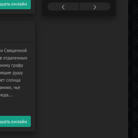
шать онлайн
мли Священной
 в отдаленных
ному графу
енящие душу
вет солнца
аниях, чье
люда.
тьмой,
шать онлайн