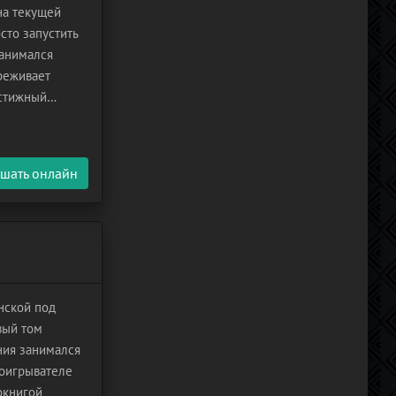
на текущей
сто запустить
занимался
ереживает
естижный
й, чем
шать онлайн
нской под
вый том
ния занимался
роигрывателе
окнигой