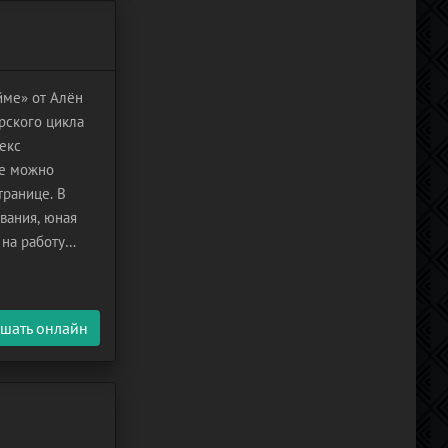
йме» от Алён
рского цикла
екс
ве можно
транице. В
вания, юная
на работу
нарную
шать онлайн