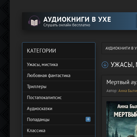
АУДИОКНИГИ В УХЕ
Слушать онлайн бесплатно
АУДИОКНИГИ В У
КАТЕГОРИИ
УЖАСЫ,
Ужасы, мистика
Любовная фантастика
Мертвый ау
Триллеры
Автор:
Анна Были
Постапокалипсис
Аудиосказки
Попаданцы
Классика