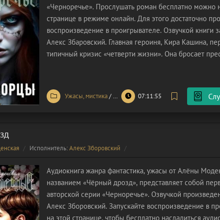
«Черноречье». Прослушать роман бесплатно можно 
странице в режиме онлайн. Для этого достаточно про
воспроизведение в проигрывателе. Озвучкой книги 
Алекс Збаровский. Главная героиня, Кира Кашина, п
типичный кризис «четверти жизни». Она бросает пр
юридический факультет ради мечты стать художнице
провоцирует грандиозный
Слу
Ужасы, мистика
/
Фэнтези
07:11:55
зд
енская
Исполнитель:
Алекс Зборовский
Аудиокнига жанра фантастика, ужасы от Алёны Моде
названием «Чёрный дрозд», представляет собой пер
авторской серии «Черноречье». Озвучкой произведе
Алекс Зборовский. Запускайте воспроизведение в п
на этой странице, чтобы бесплатно насладиться ауди