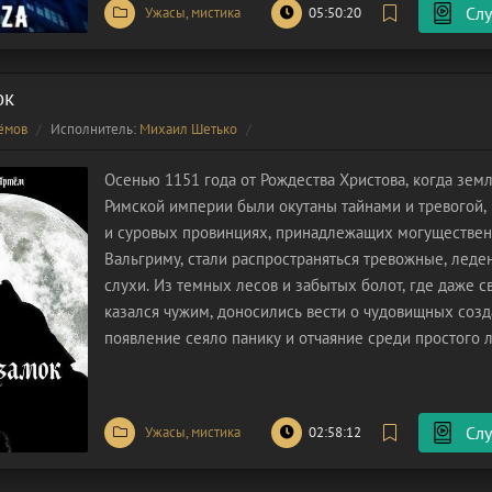
Слу
Ужасы, мистика
05:50:20
ок
ёмов
Исполнитель:
Михаил Шетько
Осенью 1151 года от Рождества Христова, когда зе
Римской империи были окутаны тайнами и тревогой,
и суровых провинциях, принадлежащих могуществен
Вальгриму, стали распространяться тревожные, лед
слухи. Из темных лесов и забытых болот, где даже с
казался чужим, доносились вести о чудовищных созд
появление сеяло панику и отчаяние среди простого 
Нечестивые твари, словно порожденные кромешной 
опустошали окрестности,
Слу
Ужасы, мистика
02:58:12