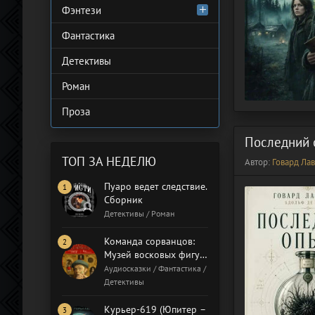
Фэнтези
Фантастика
Детективы
Роман
Проза
Последний 
ТОП ЗА НЕДЕЛЮ
Автор:
Говард Ла
Пуаро ведет следствие.
Сборник
Детективы / Роман
Команда сорванцов:
Музей восковых фигур.
Бал газовщиков
Аудиосказки / Фантастика /
Детективы
Курьер-619 (Юпитер –