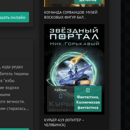
МЕРТВЫЙ АУЛ
КОМАНДА СОРВАНЦОВ: МУЗЕЙ
шать онлайн
ВОСКОВЫХ ФИГУР. БАЛ
ГАЗОВЩИКОВ
, куда редко
 обитель тишины
мя "избы
Рейтинг
0
ние вздохи
Рейтинг
бными
0
Фантастика,
ге вечности.
Космическая
фантастика
им стиралась,
ПОНЕДЕЛЬНИК
емена
СУББОТУ
КУРЬЕР-619 (ЮПИТЕР –
ЧЕЛЯБИНСК)