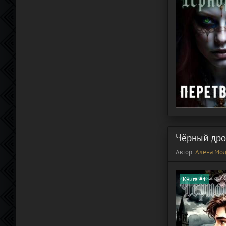
Чёрный дро
Автор:
Алёна Мод
Книга #1