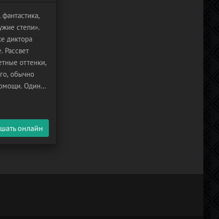
 фантастика,
ужие степи».
е диктора
. Рассвет
етные оттенки,
ого, обычно
помощи. Один
м
шать онлайн