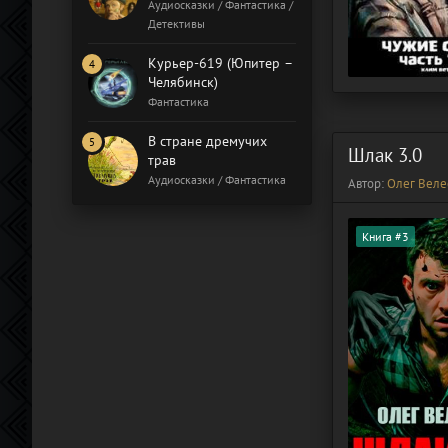
Бал газовщиков
Аудиосказки / Фантастика /
Детективы
Курьер-619 (Юпитер –
Челябинск)
Фантастика
В стране дремучих
Шлак 3.0
трав
Аудиосказки / Фантастика
Автор:
Олег Веле
Книга #3