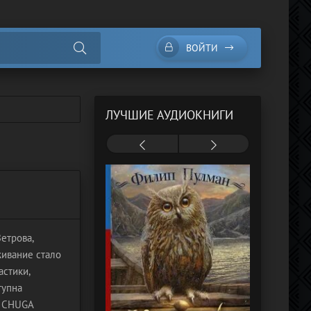
ВОЙТИ
ЛУЧШИЕ АУДИОКНИГИ
етрова,
живание стало
астики,
тупна
а CHUGA