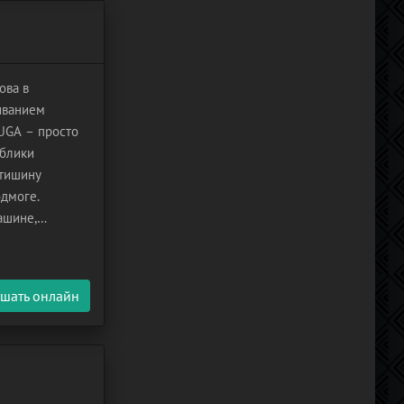
ова в
иванием
UGA – просто
 блики
 тишину
одмоге.
ашине,
мощь патруль,
шать онлайн