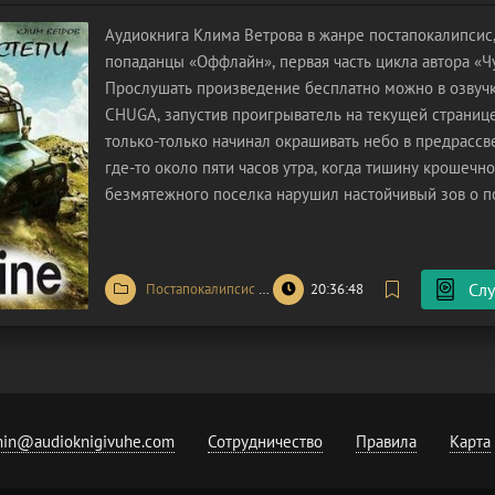
Аудиокнига Клима Ветрова в жанре постапокалипсис,
попаданцы «Оффлайн», первая часть цикла автора «Ч
Прослушать произведение бесплатно можно в озвучк
CHUGA, запустив проигрыватель на текущей странице
только-только начинал окрашивать небо в предрассв
где-то около пяти часов утра, когда тишину крошечн
безмятежного поселка нарушил настойчивый зов о 
из местных жителей, столкнувшись с непреодолимы
препятствием при
Слу
Постапокалипсис
/
Попаданцы
20:36:48
/
Фантастика
in@audioknigivuhe.com
Сотрудничество
Правила
Карта