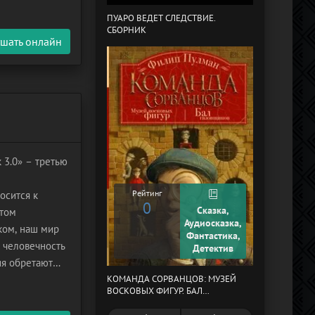
ПУАРО ВЕДЕТ СЛЕДСТВИЕ.
СБОРНИК
В СТРАНЕ ДРЕ
шать онлайн
 3.0» – третью
Рейтинг
осится к
0
Сказка,
этом
Рейтинг
Аудиосказка,
ком, наш мир
0
Фантастика,
: человечность
Детектив
ия обретают
а, где
КОМАНДА СОРВАНЦОВ: МУЗЕЙ
МЕРТВЫЙ АУЛ
ВОСКОВЫХ ФИГУР. БАЛ
ГАЗОВЩИКОВ