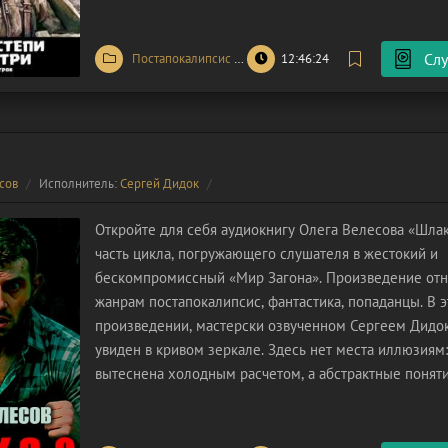
голода. Возглавлял эту обреченную эскадру
Слу
Постапокалипсис
/
Попаданцы
12:46:24
/
Фантастика
сов
Исполнитель:
Сергей Дидок
Откройте для себя аудиокнигу Олега Велесова «Шлак
часть цикла, погружающего слушателя в жестокий и
бескомпромиссный «Мир Загона». Произведение отн
жанрам постапокалипсис, фантастика, попаданцы. В 
произведении, мастерски озвученном Сергеем Дидо
увиден в кривом зеркале. Здесь нет места иллюзиям
вытеснена холодным расчетом, а абстрактные понят
ужасающую физическую форму. «Загон» – это систем
человеческая плоть не умирает, а