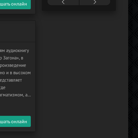
шать онлайн
ям аудиокнигу
 Загона», в
Произведение
но и в высоком
редставляет
где
гматизмом, а
е»
шать онлайн