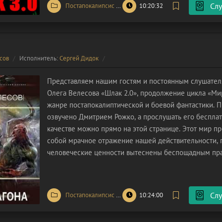
Слу
Постапокалипсис
/
Попаданцы
10:20:32
/
Фантастика
сов
Исполнитель:
Сергей Дидок
Представляем нашим гостям и постоянным слушател
Олега Велесова «Шлак 2.0», продолжение цикла «Мир
жанре постапокалиптической и боевой фантастики. 
озвучено Дмитрием Рожко, а прослушать его бесплат
качестве можно прямо на этой странице. Этот мир п
собой мрачное отражение нашей действительности, 
человеческие ценности вытеснены беспощадным пра
понятия приобретают буквальное значение. В «Загон
человеческая плоть не
Слу
Постапокалипсис
/
Фантастика
10:24:00