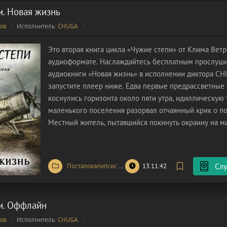
и. Новая жизнь
ов
Исполнитель:
CHUGA
Это вторая книга цикла «Чужие степи» от Клима Ветр
аудиоформате. Наслаждайтесь бесплатным прослуш
аудиокниги «Новая жизнь» в исполнении диктора CH
запустите плеер ниже. Едва первые предрассветные
коснулись горизонта около пяти утра, идиллическую
маленького поселения разорвал отчаянный крик о п
Местный житель, пытавшийся покинуть окраину на м
наткнулся на непреодолимый барьер и позвал на по
дежуривший неподалеку. Полицейские
Слу
Постапокалипсис
/
Попаданцы
13:11:42
и. Оффлайн
ов
Исполнитель:
CHUGA