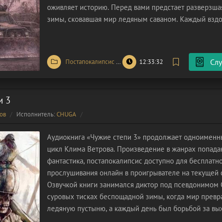
оживляет историю. Перед вами предстает разверзша
зимы, сковавшая мир ледяным саваном. Каждый вздо
борьба, каждый рассвет – новое испытание. Осколки
горстка выживших, ведут неравный
Слу
Постапокалипсис
/
Попаданцы
12:33:32
/
Фантастика
и 3
ов
Исполнитель:
CHUGA
Аудиокнига «Чужие степи 3» продолжает одноименн
цикл Клима Ветрова. Произведение в жанрах попада
фантастика, постапокалипсис доступно для бесплатн
прослушивания онлайн в проигрывателе на текущей 
Озвучкой книги занимался диктор под псевдонимом
суровых тисках беспощадной зимы, когда мир превр
ледяную пустыню, а каждый день был борьбой за вы
небольшая группа чудом уцелевших вела отчаянную 