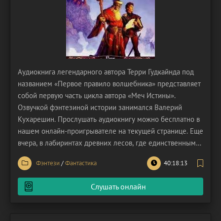
Аудиокнига легендарного автора Терри Гудкайнда под
названием «Первое правило волшебника» представляет
собой первую часть цикла автора «Меч Истины».
Озвучкой фэнтезиной истории занимался Валерий
Кухарешин. Прослушать аудиокнигу можно бесплатно в
нашем онлайн-проигрывателе на текущей странице. Еще
вчера, в лабиринтах древних лесов, где единственным
проводником Ричарду служила тропа, а его участь
Фэнтези
/
Фантастика
40:18:13
определялась лишь тихим шепотом листвы, сегодня
судьба бросила ему, юному и неопытному, вызов – стать
Слушать онлайн