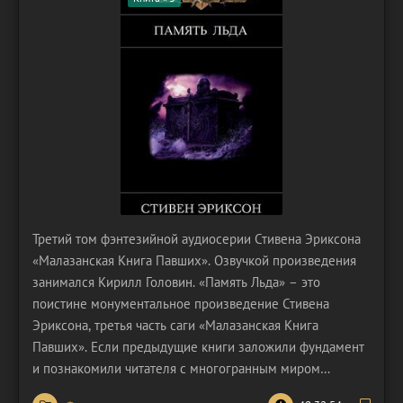
Третий том фэнтезийной аудиосерии Стивена Эриксона
«Малазанская Книга Павших». Озвучкой произведения
занимался Кирилл Головин. «Память Льда» – это
поистине монументальное произведение Стивена
Эриксона, третья часть саги «Малазанская Книга
Павших». Если предыдущие книги заложили фундамент
и познакомили читателя с многогранным миром
Малазана, то «Память Льда» возводит на нём