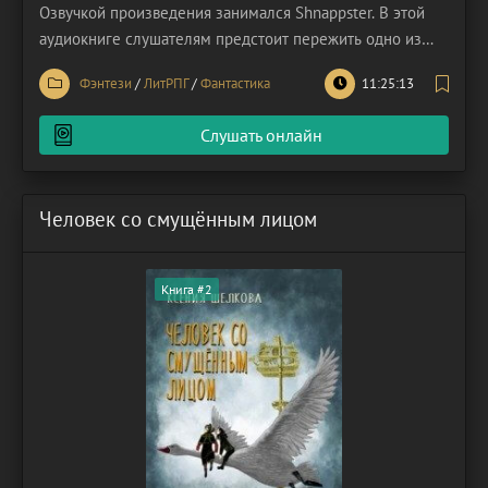
Озвучкой произведения занимался Shnappster. В этой
аудиокниге слушателям предстоит пережить одно из
таких редких открытий. Хотя сама книга появилась в
Фэнтези
/
ЛитРПГ
/
Фантастика
11:25:13
2022 году, по меркам жанра она – свежий, дерзкий
новичок, готовый перевернуть ваши представления
Слушать онлайн
Человек со смущённым лицом
Книга #2