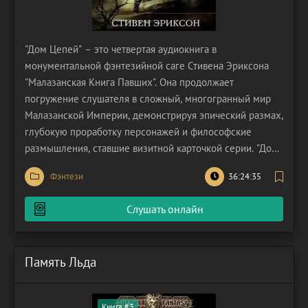
"Дом Цепей" – это четвертая аудиокнига в
монументальной фэнтезийной саге Стивена Эриксона
"Малазанская Книга Павших". Она продолжает
погружение слушателя в сложный, многогранный мир
Малазанской Империи, демонстрируя эпический размах,
глубокую проработку персонажей и философские
размышления, ставшие визитной карточкой серии. "Дом
Цепей" разворачивается параллельно с событиями
Фэнтези
36:24:35
предыдущих книг, но фокусируется на новом, крайне
важном театре военных действий. После разорительной
Слушать онлайн
войны против Т'лан
Память Льда
Книга #3