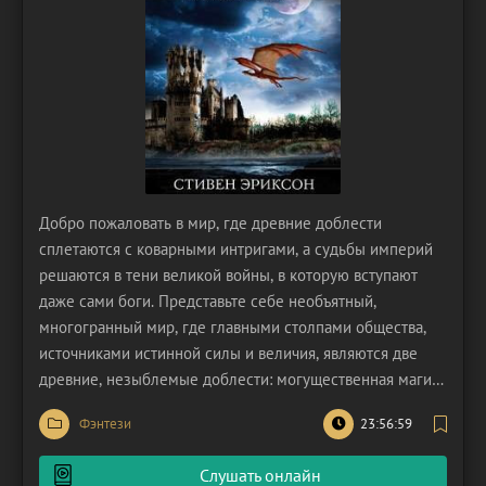
Добро пожаловать в мир, где древние доблести
сплетаются с коварными интригами, а судьбы империй
решаются в тени великой войны, в которую вступают
даже сами боги. Представьте себе необъятный,
многогранный мир, где главными столпами общества,
источниками истинной силы и величия, являются две
древние, незыблемые доблести: могущественная магия,
дарующая власть над стихиями и разумом, и
Фэнтези
23:56:59
непоколебимые боевые искусства, оттачивающие тело и
дух воинов до совершенства. Эти две силы – власть
Слушать онлайн
мага и