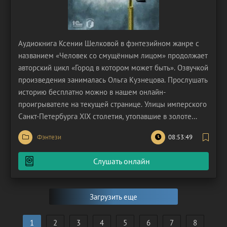
Аудиокнига Ксении Шелковой в фэнтезийном жанре с
названием «Человек со смущённым лицом» продолжает
авторский цикл «Город в котором может быть». Озвучкой
произведения занималась Ольга Кузнецова. Прослушать
историю бесплатно можно в нашем онлайн-
проигрывателе на текущей странице. Улицы имперского
Санкт-Петербурга XIX столетия, утопавшие в золоте
закатного солнца и шелесте листвы вековых деревьев,
Фэнтези
08:53:49
стали свидетелями зарождения удивительной истории.
Здесь, среди величественных дворцов и мощеных
Слушать онлайн
Загрузить еще
1
2
3
4
5
6
7
8