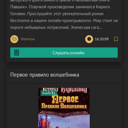
Павших». Озвучкой произведения занимался Кирилл
Головин. Прослушайте этот увлекательный роман
бесплатно в нашем онлайн-проигрывателе. Мир стоит на
пороге небывалых потрясений. Эпическая сага
«Малазанской книги павших» неумолимо приближается
Фэнтези
16:20:09
к своей кульминации, предрекая не только смену
властителей, но и фундаментальное
Слушать онлайн
переформатирование самой
Первое правило волшебника
Книга #1