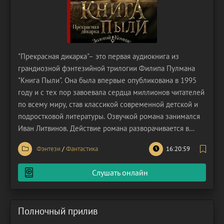
"Прекрасная дикарка"– это первая аудиокнига из
грандиозной фэнтезийной трилогии Филипа Пулмана
"Книга Пыли". Она была впервые опубликована в 1995
году и с тех пор завоевала сердца миллионов читателей
по всему миру, став классикой современной детской и
подростковой литературы. Озвучкой романа занимался
Иван Литвинов. Действие романа разворачивается в
альтернативном мире, поразительно похожем на наш,
Фэнтези
/
Фантастика
16:20:59
но имеющем ряд ключевых отличий. Главное из них –
Демоны. Каждый человек в этом мире имеет демона
Слушать онлайн
Полночный прилив