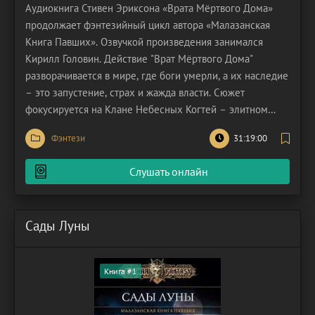
Аудиокнига Стивен Эриксона «Врата Мёртвого Дома»
продолжает фэнтезийный цикл автора «Малазанская
Книга Павших». Озвучкой произведения занимался
Кирилл Головин. Действие "Врат Мёртвого Дома"
разворачивается в мире, где боги умерли, а их наследие
– это запустение, страх и жажда власти. Сюжет
фокусируется на Клане Небесных Когтей – элитном
подразделении наёмников, возглавляемом загадочным
Фэнтези
31:19:00
и безжалостным Каданом Варр. Они получают контракт,
который кажется обычным делом: уничтожить
Слушать онлайн
разбойничий
Сады Луны
Книга #1