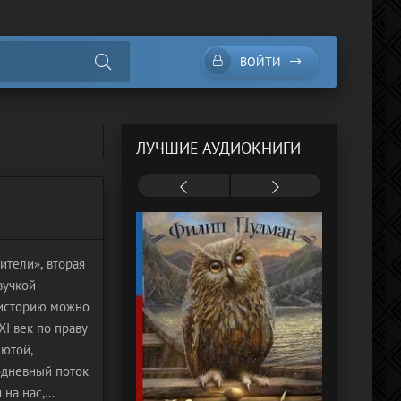
ВОЙТИ
ЛУЧШИЕ АУДИОКНИГИ
ители», вторая
вучкой
 историю можно
I век по праву
лютой,
одневный поток
на нас,