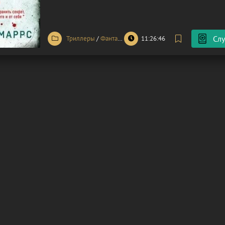
формируя наши взгляды, влияя на решения и определ
В этом
Слу
Триллеры
/
Фантастика
11:26:46