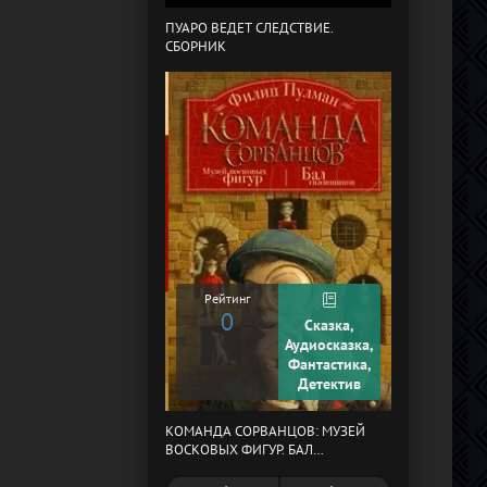
ПУАРО ВЕДЕТ СЛЕДСТВИЕ.
СБОРНИК
В СТРАНЕ ДРЕ
Рейтинг
0
Сказка,
Рейтинг
Аудиосказка,
0
Фантастика,
Детектив
КОМАНДА СОРВАНЦОВ: МУЗЕЙ
МЕРТВЫЙ АУЛ
ВОСКОВЫХ ФИГУР. БАЛ
ГАЗОВЩИКОВ