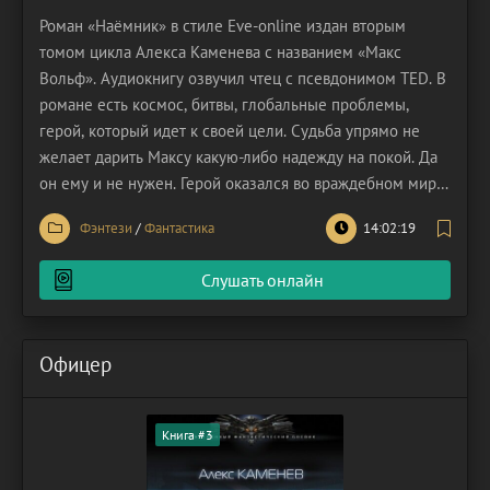
Роман «Наёмник» в стиле Eve-online издан вторым
томом цикла Алекса Каменева с названием «Макс
Вольф». Аудиокнигу озвучил чтец с псевдонимом TED. В
романе есть космос, битвы, глобальные проблемы,
герой, который идет к своей цели. Судьба упрямо не
желает дарить Максу какую-либо надежду на покой. Да
он ему и не нужен. Герой оказался во враждебном мире,
как и остальные рабы. Им придется заменить наемников
Фэнтези
/
Фантастика
14:02:19
из элит, которых осталось очень мало. Технологии этого
мира могут поразить фантазии любого, но
Слушать онлайн
Офицер
Книга #3