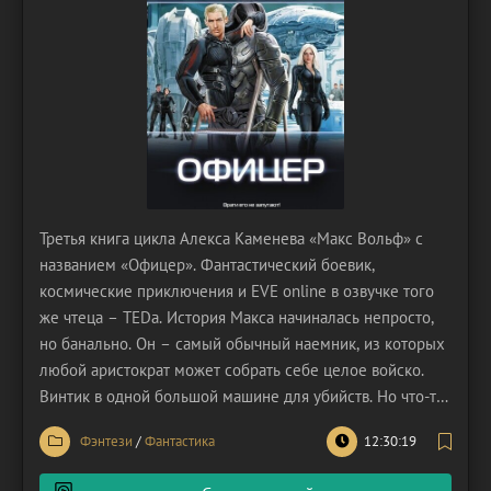
Третья книга цикла Алекса Каменева «Макс Вольф» с
названием «Офицер». Фантастический боевик,
космические приключения и EVE online в озвучке того
же чтеца – TEDa. История Макса начиналась непросто,
но банально. Он – самый обычный наемник, из которых
любой аристократ может собрать себе целое войско.
Винтик в одной большой машине для убийств. Но что-то
пошло не так, и фокус этой истории сместился на судьбу
Фэнтези
/
Фантастика
12:30:19
всего человечества. Век новых технологий открыл
большое пространство для развития и для