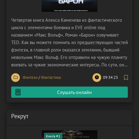
Четвертая книга Алекса Каменева из фантастического
цикла с элементами боевика и EVE online под
названием «Макс Вольф». Роман «Барон» озвучивает
TED. Как вы можете помнить из предшествующих частей
фэнтези, в главной роли оказался землянин, бывший
невольник Макс Вольф. Его отправили на чужую планету
воевать за чужие экономические интересы. По сути, он
представляет интересы захватчиков. Таких как он
Фэнтези
/
Фантастика
09:34:23
завезли сюда и оставили с легким оружием на произвол
судьбы. Их обязанности – выполнение указаний
Слушать онлайн
Рекрут
Книга #1