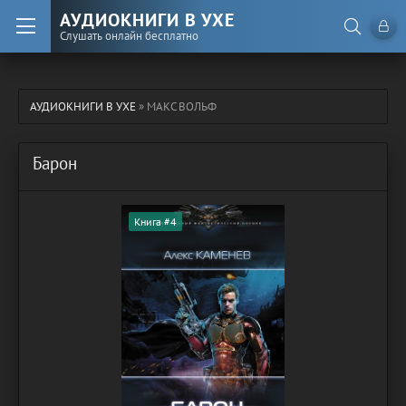
АУДИОКНИГИ В УХЕ
Слушать онлайн бесплатно
АУДИОКНИГИ В УХЕ
» МАКС ВОЛЬФ
Барон
Книга #4