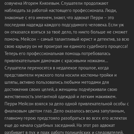
озвучена Игорем Князевым. Слушатели продолжают
наблюдать за работой настоящего профессионала. Люди,
знакомые с его именем, знают, что адвокат Перри – это
последняя надежда каждого подсудимого человека. Если уж
он отказался взяться за твоё дело, то никто больше не сможет
помочь. Мейсон – самый талантливый юрист и детектив, за всю
свою карьеру он не проиграл ни единого судебного процесса!
Теперь его профессиональная помощь потребовалась
привлекательным дамочкам с красивыми ножками…
Слушатели переносятся в недалекое прошлое, когда
представители мужского пола носили костюмы-тройки и
шляпы, активно пользовались любыми методами для
достижения своих целей, а женщины подчёркивали свою
женственность элегантной одеждой и легким макияжем.
Перри Мейсон взялся за дело одной привлекательной особы с
фиалковым цветом глаз. Дело оказалось весьма запутанным,
главному герою предстояло разобраться во всех его аспектах
еще до начала судебных заседаний. На этот раз адвокат
разбивает в пух и прах работу полицейских и следователей.