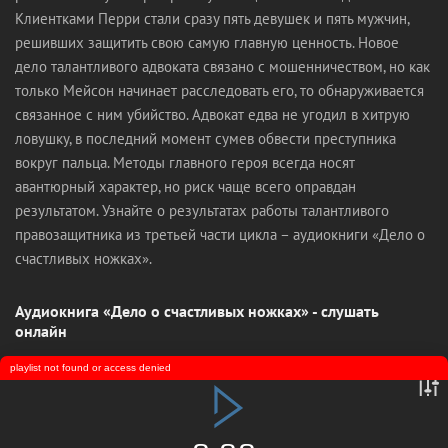
Клиентками Перри стали сразу пять девушек и пять мужчин,
решивших защитить свою самую главную ценность. Новое
дело талантливого адвоката связано с мошенничеством, но как
только Мейсон начинает расследовать его, то обнаруживается
связанное с ним убийство. Адвокат едва не угодил в хитрую
ловушку, в последний момент сумев обвести преступника
вокруг пальца. Методы главного героя всегда носят
авантюрный характер, но риск чаще всего оправдан
результатом. Узнайте о результатах работы талантливого
правозащитника из третьей части цикла – аудиокниги «Дело о
счастливых ножках».
Аудиокнига «Дело о счастливых ножках» - слушать
онлайн
playlist not found or access denied