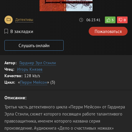
Детективы
06:23:41
5
0
В закладки
Пожаловаться
Слушать онлайн
Автор:
Гарднер Эрл Стэнли
Чтец:
Игорь Князев
Качество:
128 kb/s
Цикл:
«
Перри Мейсон
» (3)
Описание:
Третья часть детективного цикла «Перри Мейсон» от Гарднера
Эрла Стэнли, сюжет которого посвящен работе талантливого
правозащитника, именем которого названа серия
произведение. Аудиокнига «Дело о счастливых ножках»