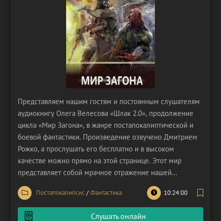
Представляем нашим гостям и постоянным слушателям
аудиокнигу Олега Велесова «Шлак 2.0», продолжение
цикла «Мир Загона», в жанре постапокалиптической и
боевой фантастики. Произведение озвучено Дмитрием
Рожко, а прослушать его бесплатно и в высоком
качестве можно прямо на этой странице. Этот мир
представляет собой мрачное отражение нашей
действительности, где человеческие ценности
Постапокалипсис
/
Фантастика
10:24:00
вытеснены беспощадным прагматизмом, а понятия
приобретают буквальное значение. В «Загоне»
Слушать онлайн
человеческая плоть не