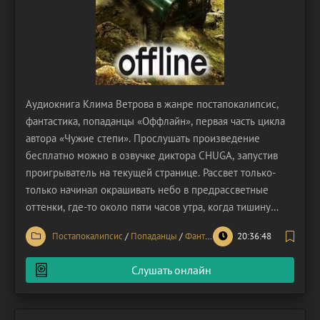
Аудиокнига Клима Ветрова в жанре постапокалипсис,
фантастика, попаданцы «Оффлайн», первая часть цикла
автора «Чужие степи». Прослушать произведение
бесплатно можно в озвучке диктора CHUGA, запустив
проигрыватель на текущей странице. Рассвет только-
только начинал окрашивать небо в предрассветные
оттенки, где-то около пяти часов утра, когда тишину
крошечного, обычно безмятежного поселка нарушил
Постапокалипсис
/
Попаданцы
/
Фантастика
20:36:48
настойчивый зов о помощи. Один из местных жителей,
столкнувшись с непреодолимым препятствием при
Слушать онлайн