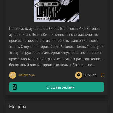
Пятая часть аудиоцикла Олега Велесова «Мир Загона»,
аудиокнига «Шлак 5.0» – именно так озаглавлено это
произведение, воплотившее образы фантастического
экшна. Озвучил историю Сергей Дидок. Полный доступ к
этому погружению в альтернативную реальность открыт
прямо здесь, на этой странице, в вашем распоряжении –
бесплатный онлайн-проигрыватель. « Загон» – не
просто образ, а симфония тлена, гигантский механизм, в
Фантастика
09:53:32
котором человеческая плоть перестает быть сосудом
души, превращаясь в ценное сырье.
Слушать онлайн
Мещёра