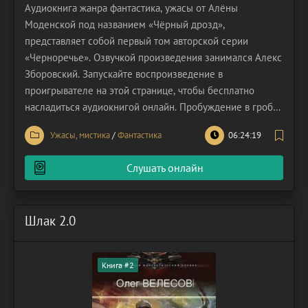
Аудиокнига жанра фантастика, ужасы от Алёны
Моденской под названием «Чёрный дрозд»,
представляет собой первый том авторской серии
«Черноречье». Озвучкой произведения занимался Алекс
Зборовский. Запускайте воспроизведение в
проигрывателе на этой странице, чтобы бесплатно
насладиться аудиокнигой онлайн. Пробуждение в гробу
– лишь начало кошмара для Данила Дроздова,
Ужасы, мистика
/
Фантастика
06:24:19
молодого, преуспевающего нотариуса, чья жизнь
внезапно оборачивается трагедией. Он приходит в себя
Слушать онлайн
на собственных похоронах,
Шлак 2.0
Книга #2