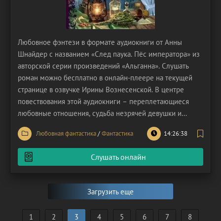
Любовное фэнтези в формате аудиокниги от Анны
Шнайдер с названием «След паука. Пёс императора» из
авторской серии произведений «Альганна». Слушать
роман можно бесплатно в онлайн-плеере на текущей
странице в озвучке Ирины Вознесенской. В центре
повествования этой аудиокниги – переплетающиеся
любовные отношения, судьба незрячей девушки и
мистические сновидения. Роман, разворачивающийся во
Любовная фантастика
/
Фантастика
14:26:38
вселенной «Недостойной», знакомит слушателей с
историей Гектора Дайда, занимающего пост главного
Слушать онлайн
дознавателя
Загрузить еще
1
2
3
4
5
6
7
8