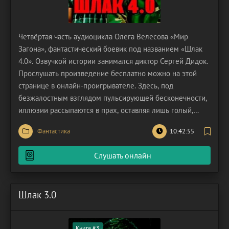
Четвёртая часть аудиоцикла Олега Велесова «Мир
Загона», фантастический боевик под названием «Шлак
4.0». Озвучкой истории занимался диктор Сергей Дидок.
Прослушать произведение бесплатно можно на этой
странице в онлайн-проигрывателе. Здесь, под
безжалостным взглядом пульсирующей бесконечности,
иллюзии рассыпаются в прах, оставляя лишь голый,
оскаленный скелет реальности. Человечность, некогда
Фантастика
10:42:55
маяк в океане бытия, вытеснена ледяным, отточенным
до бритвы расчетом. Абстрактные понятия, вроде
Слушать онлайн
Шлак 3.0
Книга #3