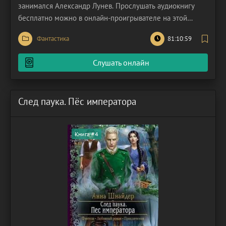
занимался Александр Лунев. Прослушать аудиокнигу
бесплатно можно в онлайн-проигрывателе на этой
странице. Сага представляет собой захватывающее
Фантастика
81:10:59
исследование тем судьбы, ответственности и природы
самой Вселенной, сплетенное в динамичный сюжет,
Слушать онлайн
который
След паука. Пёс императора
Книга #4