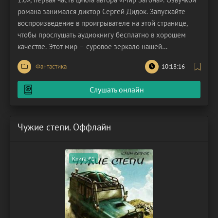
романа занимался диктор Сергей Дидок. Запускайте
воспроизведение в проигрывателе на этой странице,
чтобы прослушать аудиокнигу бесплатно в хорошем
качестве. Этот мир – суровое зеркало нашей
реальности, где человечность подменяется жестоким
Фантастика
10:18:16
реализмом, а грань между буквальным и переносным
значением стирается. Здесь, в мире «загона»,
Слушать онлайн
Чужие степи. Оффлайн
Книга #1