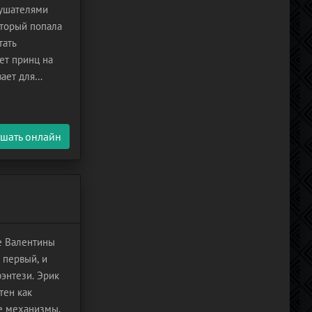
лушателями
оторый попала
тать
ет принц на
ает для
а пожалуйста!
шать онлайн
е Валентины
 первый, и
фэнтези. Эрик
тен как
е механизмы.