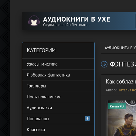
АУДИОКНИГИ В УХЕ
Слушать онлайн бесплатно
АУДИОКНИГИ В У
КАТЕГОРИИ
ФЭНТЕЗ
Ужасы, мистика
Любовная фантастика
Как соблаз
Триллеры
Автор:
Наталья К
Постапокалипсис
Книга #3
Аудиосказки
Попаданцы
Классика