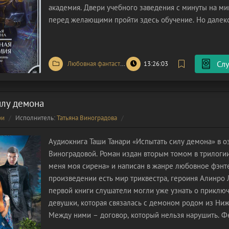
академия. Двери учебного заведения с минуты на ми
перед желающими пройти здесь обучение. Но далек
выпадет такая возможность, поскольку конкурс на п
невероятно
Слу
Любовная фантастика
/
Фэнтези
13:26:03
илу демона
ри
Исполнитель:
Татьяна Виноградова
Аудиокнига Таши Танари «Испытать силу демона» в о
Виноградовой. Роман издан вторым томом в трилоги
меня моя сирена» и написан в жанре любовное фэнте
произведении есть мир триквестра, героиня Алинро 
первой книги слушатели могли уже узнать о приклю
девушки, которая связалась с демоном родом из Ни
Между ними – договор, который нельзя нарушить. 
обучить девочку силе, бесстрашию и независимости, 