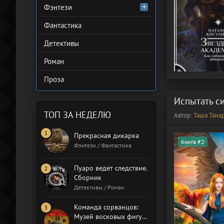
Фэнтези
Фантастика
Детективы
Роман
Проза
Испытать с
ТОП ЗА НЕДЕЛЮ
Автор:
Таша Тана
Прекрасная дикарка
Книга #2
Фэнтези / Фантастика
Пуаро ведет следствие.
Сборник
Детективы / Роман
Команда сорванцов:
Музей восковых фигур.