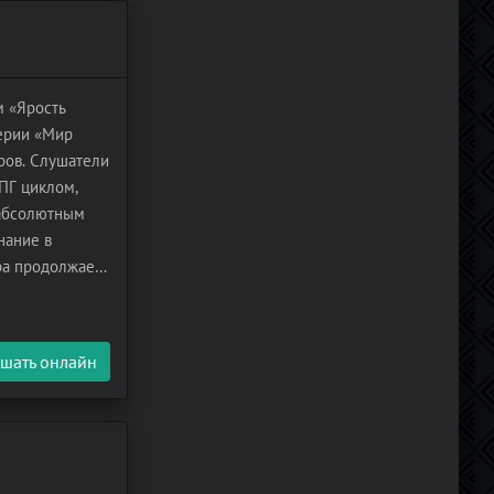
м «Ярость
серии «Мир
ров. Слушатели
ПГ циклом,
 абсолютным
нание в
ира продолжает
ир обладает
шать онлайн