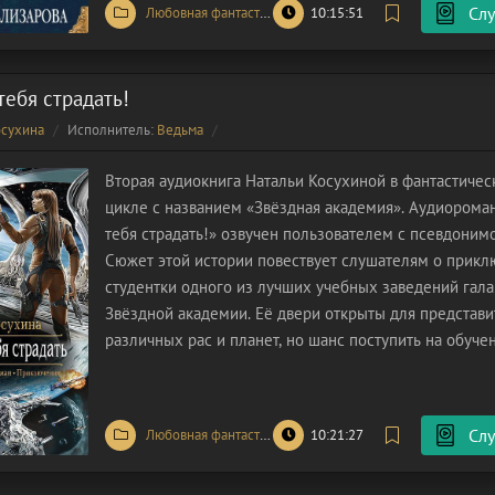
Слу
Любовная фантастика
/
Фэнтези
10:15:51
тебя страдать!
осухина
Исполнитель:
Ведьма
Вторая аудиокнига Натальи Косухиной в фантастиче
цикле с названием «Звёздная академия». Аудиорома
тебя страдать!» озвучен пользователем с псевдоним
Сюжет этой истории повествует слушателям о прик
студентки одного из лучших учебных заведений гала
Звёздной академии. Её двери открыты для представ
различных рас и планет, но шанс поступить на обуче
только самым талантливым из них. Главная героиня е
мечтала о том, чтобы
Слу
Любовная фантастика
/
Фэнтези
10:21:27