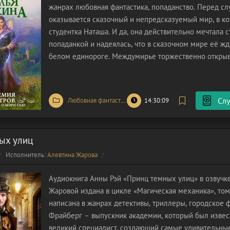
жанрах любовная фантастика, попаданство. Перед с
оказывается сказочный и непредсказуемый мир, в к
студентка Наташа. И да, она действительно мечтала с
попаданкой и надеялась, что в сказочном мире её жд
белом единороге. Междумирье торжественно открыв
Наташи свои двери. Хочешь в Академию монстров? Д
Думала, что будешь
Слу
Любовная фантастика
/
Фэнтези
14:30:09
/
Фантастика
ых улиц
Исполнитель:
Алевтина Жарова
Аудиокнига Анны Рэй «Принц темных улиц» в озвучк
Жаровой издана в цикле «Магическая механика», том
написана в жанрах детективы, триллеры, городское 
Фрайберг – выпускник академии, который был извес
великий специалист, создающий самые удивительны