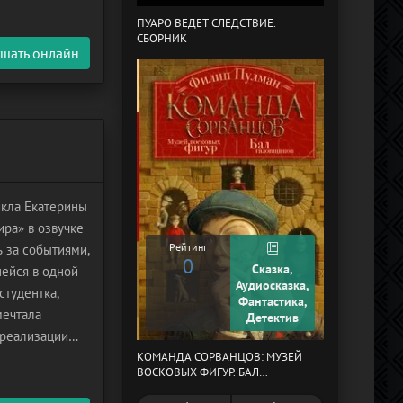
ПУАРО ВЕДЕТ СЛЕДСТВИЕ.
СБОРНИК
В СТРАНЕ ДРЕ
шать онлайн
икла Екатерины
ра» в озвучке
Рейтинг
 за событиями,
0
Сказка,
ейся в одной
Рейтинг
Аудиосказка,
студентка,
0
Фантастика,
мечтала
Детектив
 реализации
ся жизнью
КОМАНДА СОРВАНЦОВ: МУЗЕЙ
МЕРТВЫЙ АУЛ
ВОСКОВЫХ ФИГУР. БАЛ
ГАЗОВЩИКОВ