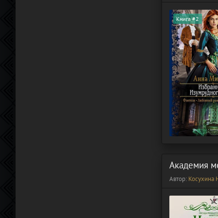
Книга #2
Академия мо
Автор:
Косухина 