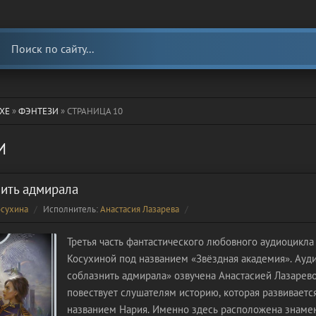
ХЕ
»
ФЭНТЕЗИ
» СТРАНИЦА 10
И
нить адмирала
осухина
Исполнитель:
Анастасия Лазарева
Третья часть фантастического любовного аудиоцикла
Косухиной под названием «Звёздная академия». Ауд
соблазнить адмирала» озвучена Анастасией Лазарев
повествует слушателям историю, которая развивается
названием Нария. Именно здесь расположена знаме