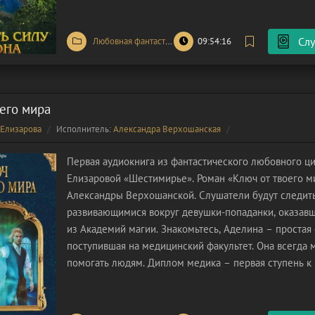
беспрекословно подчиняться
Слу
Любовная фантастика
/
Фэнтези
09:54:16
его мира
 Елизарова
Исполнитель:
Александра Верхошанская
Первая аудиокнига из фантастического любовного ц
Елизаровой «Шестимирье». Роман «Ключ от твоего ми
Александры Верхошанской. Слушатели будут следить
развивающимися вокруг девушки-попаданки, оказавш
из Академий магии. Знакомьтесь, Аделина – простая 
поступившая на медицинский факультет. Она всегда 
помогать людям. Диплом медика – первая ступень к
мечты героини. Видимо, судьба решила распорядить
девушки