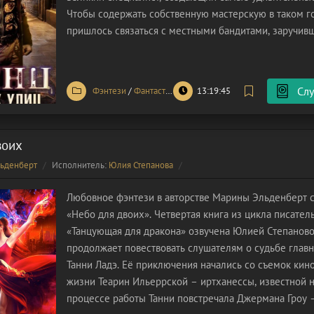
Чтобы содержать собственную мастерскую в таком г
пришлось связаться с местными бандитами, заручив
поддержкой. В Дункельмитте или ты хитришь, или кт
тебя и оставит без
Слу
Фэнтези
/
Фантастика
/
Детективы
13:19:45
воих
ьденберт
Исполнитель:
Юлия Степанова
Любовное фэнтези в авторстве Марины Эльденберт 
«Небо для двоих». Четвертая книга из цикла писате
«Танцующая для дракона» озвучена Юлией Степаново
продолжает повествовать слушателям о судьбе глав
Танни Ладэ. Её приключения начались со съемок кин
жизни Теарин Ильеррской – иртханессы, известной н
процессе работы Танни повстречала Джермана Гроу –