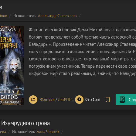
в
йлов
Исполнитель:
Александр Сталеваров
Фантастический боевик Дема Михайлова с название
богов» представляет собой третью часть авторской 
Вальдиры». Произведение читает Александр Сталева
могут продолжить ознакомление с популярным ЛитР
сюжет которого описывает виртуальный мир игры с
погружением участников. Теперь перенести своё соз
цифровой мир стало реальным, а, значит, что Вальд
жадно поглощать всё новых и новых игроков. Этот м
невероятной
Слу
Фэнтези
/
ЛитРПГ
/
Фантастика
09:51:33
 Изумрудного трона
ева
Исполнитель:
Алла Човжик