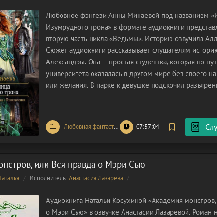
Любовное фэнтези Анны Минаевой под названием «
Изумрудного трона» в формате аудиокниги представ
вторую часть цикла «Ведьмы». Историю озвучила Алл
Сюжет аудиокниги рассказывает слушателям истори
Александры. Она – простая студентка, которая по пу
университета оказалась в другом мире без своего на
или желания. В парке к девушке подскочил разъярё
незнакомец и приставил к её горлу нож! Он твердит,
причастна к убийству. Благо,
Слу
Любовная фантастика
/
Фэнтези
07:57:04
нстров, или Вся правда о Мэри Сью
Наталья
Исполнитель:
Анастасия Лазарева
Аудиокнига Натальи Косухиной «Академия монстров, 
о Мэри Сью» в озвучке Анастасии Лазаревой. Роман 