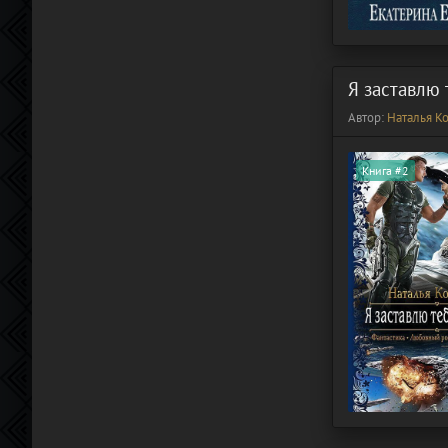
Я заставлю 
Автор:
Наталья К
Книга #2