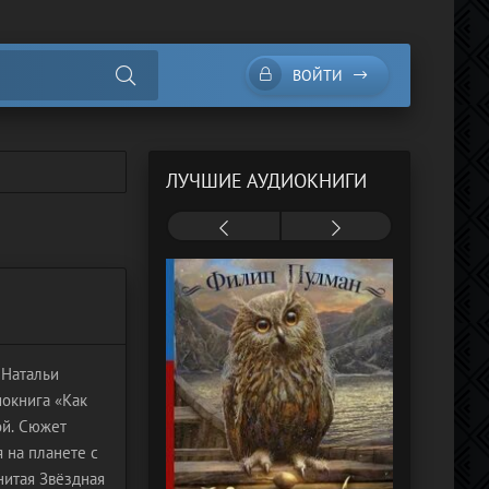
ВОЙТИ
ЛУЧШИЕ АУДИОКНИГИ
 Натальи
иокнига «Как
ой. Сюжет
 на планете с
нитая Звёздная