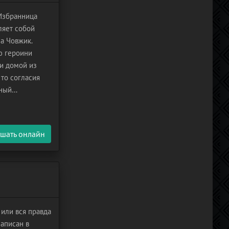
Избранница
ляет собой
а Човжик.
ю героини
ти домой из
 то согласия
нный
 что Саша
шать онлайн
или вся правда
написан в