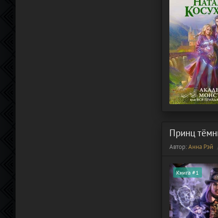
Принц тёмн
Автор:
Анна Рэй
Книга #1