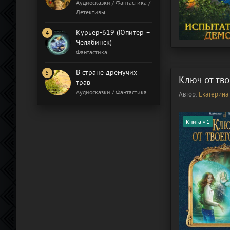
Бал газовщиков
Аудиосказки / Фантастика /
Детективы
Курьер-619 (Юпитер –
Челябинск)
Фантастика
В стране дремучих
Ключ от тво
трав
Аудиосказки / Фантастика
Автор:
Екатерина
Книга #1