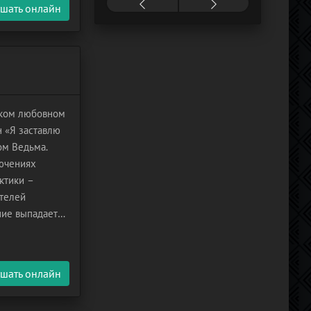
шать онлайн
ском любовном
н «Я заставлю
ом Ведьма.
лючениях
ктики –
ителей
ние выпадает
ще с детства
шать онлайн