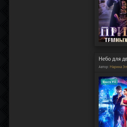
Небо для д
Автор:
Марина Эл
Книга #4