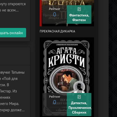
нуту откроются
Рейтинг
0
Рейтинг
о не всем
0
Фантастика,
оступление
Фэнтези
ПРЕКРАСНАЯ ДИКАРКА
КУРЬЕР-619 (
шать онлайн
ЧЕЛЯБИНСК)
звучке Татьяны
и «Пой для
зи. В
Листар. Из
Рейтинг
чениях
0
Рейтинг
Детектив,
жнего Мира.
+2
Приключения,
Фенрир должен
Сборник
а она