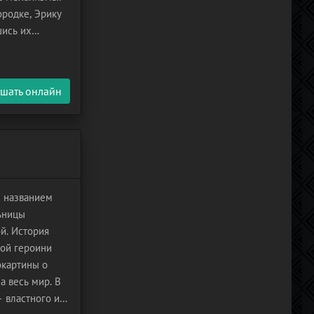
ородке, Эрику
шись их
о-то обхитрит
шать онлайн
с названием
льницы
й. История
ной героини
окартины о
а весь мир. В
 властного и