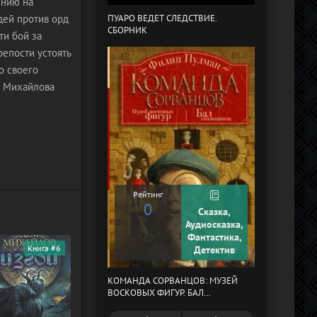
ению на
дей против орд
ПУАРО ВЕДЕТ СЛЕДСТВИЕ.
СБОРНИК
В СТРАНЕ ДРЕ
ти бой за
репости устоять
о своего
а Михайлова
Рейтинг
0
Сказка,
Рейтинг
Аудиосказка,
0
Фантастика,
Книга #6
Детектив
КОМАНДА СОРВАНЦОВ: МУЗЕЙ
МЕРТВЫЙ АУЛ
ВОСКОВЫХ ФИГУР. БАЛ
ГАЗОВЩИКОВ