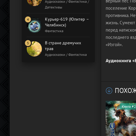
верный пёс Пов
Бал газовщиков
Аудиосказки / Фантастика /
Детективы
поселение Кор
противника. Н
Курьер-619 (Юпитер –
жизнь. Сумеют 
Челябинск)
перед натиском
Фантастика
последнего вз
В стране дремучих
«Изгой».
трав
Аудиосказки / Фантастика
Аудиокнига «
ПОХОЖ
Книга #2