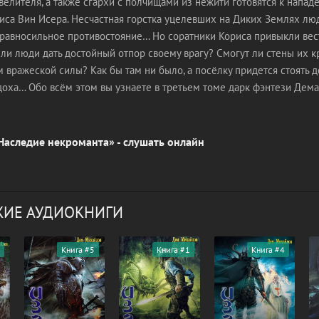
елителя, а также сгархи с полчищами из нежити готовятся к напад
иса Вин Исера. Несчастная горстка уцелевших на Диких Землях лю
еравносильное противостояние… Но соратники Кориса привыкли вес
ли люди дать достойный отпор своему врагу? Смогут ли стены их к
 вражеской силы? Как бы там ни было, а посёлку придется стоять д
доха… Обо всём этом вы узнаете в третьем томе дарк фэнтези Дем
Наследие некроманта» - слушать онлайн
ИЕ АУДИОКНИГИ
Книга #5
Книга #1
Книга #4