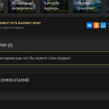
Возвращение
Крепость
Ледяное
низвергнутого
надежды
проклятие
ИБКУ? ЕСТЬ ЖАЛОБА? ЖМИ!
ся администрации
ИИ (0)
ентариев еще нет. Вы можете стать первым!
КОММЕНТАРИЙ