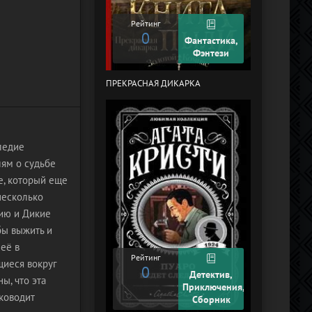
Рейтинг
0
Рейтинг
0
Фантастика,
Фэнтези
ПРЕКРАСНАЯ ДИКАРКА
КУРЬЕР-619 (
ЧЕЛЯБИНСК)
ледие
лям о судьбе
е, который еще
несколько
рию и Дикие
бы выжить и
её в
Рейтинг
щиеся вокруг
0
Рейтинг
Детектив,
ы, что эта
+2
Приключения,
уководит
Сборник