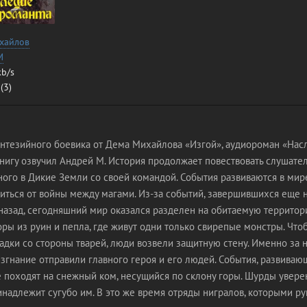
хайлов
М
kb/s
 (3)
фэнтезийного боевика от Дема Михайлова «Изгой», аудиороман «Нас
нигу озвучил Андрей М. История продолжает повествовать слушате
ного в Дикие Земли со своей командой. События развиваются в мир
виться от войны между магами. Из-за событий, завершившихся еще 
 назад, сегодняшний мир оказался разделен на обитаемую террито
ры из руин и пепла, где живут одни только свирепые монстры. Что
адки со стороны тварей, люди возвели защитную стену. Именно за н
згнание отправили главного героя и его людей. События, развиваю
 походят на снежный ком, несущийся по склону горы. Шурды уверен
надлежит сугубо им. В это же время отряды нигралов, которыми р