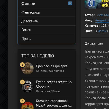
Фэнтези
Фантастика
Автор:
Дем Ми
Чтец:
Андрей 
Детективы
Качество:
128 
Роман
Цикл:
«
Изгой
»
Проза
Описание:
Третья часть 
ТОП ЗА НЕДЕЛЮ
некроманта». К
Кориса, изгнан
Прекрасная дикарка
не успел опра
Фэнтези / Фантастика
столетий тому
Земли – просто
Пуаро ведет следствие.
прекратить нап
Сборник
Детективы / Роман
пожизненное и
Кориса, больше
Команда сорванцов:
территория при
Музей восковых фигур.