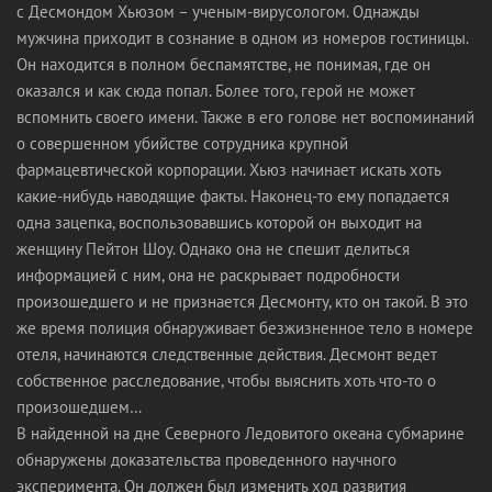
с Десмондом Хьюзом – ученым-вирусологом. Однажды
мужчина приходит в сознание в одном из номеров гостиницы.
Он находится в полном беспамятстве, не понимая, где он
оказался и как сюда попал. Более того, герой не может
вспомнить своего имени. Также в его голове нет воспоминаний
о совершенном убийстве сотрудника крупной
фармацевтической корпорации. Хьюз начинает искать хоть
какие-нибудь наводящие факты. Наконец-то ему попадается
одна зацепка, воспользовавшись которой он выходит на
женщину Пейтон Шоу. Однако она не спешит делиться
информацией с ним, она не раскрывает подробности
произошедшего и не признается Десмонту, кто он такой. В это
же время полиция обнаруживает безжизненное тело в номере
отеля, начинаются следственные действия. Десмонт ведет
собственное расследование, чтобы выяснить хоть что-то о
произошедшем…
В найденной на дне Северного Ледовитого океана субмарине
обнаружены доказательства проведенного научного
эксперимента. Он должен был изменить ход развития