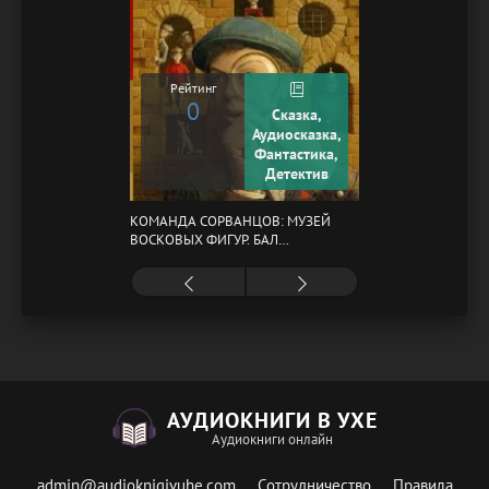
Рейтинг
0
Сказка,
Аудиосказка,
Фантастика,
Детектив
КОМАНДА СОРВАНЦОВ: МУЗЕЙ
ВОСКОВЫХ ФИГУР. БАЛ
ГАЗОВЩИКОВ
АУДИОКНИГИ В УХЕ
Аудиокниги онлайн
admin@audioknigivuhe.com
Сотрудничество
Правила