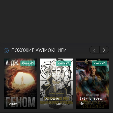
ПОХОЖИЕ АУДИОКНИГИ
Книга #3
Книга #1
Книга #5
Господин
1917: Вперед,
Геном
изобретатель
Империя!