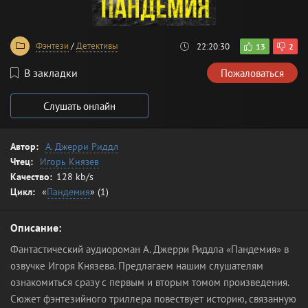
Фэнтези
/
Детективы
22:20:30
13
2
В закладки
Пожаловаться
Слушать онлайн
Автор:
А. Джерри Риддл
Чтец:
Игорь Князев
Качество:
128 kb/s
Цикл:
«
Пандемия
» (1)
Описание:
Фантастический аудиороман А. Джерри Риддла «Пандемия» в
озвучке Игоря Князева. Предлагаем нашим слушателям
ознакомиться сразу с первым и вторым томом произведения.
Сюжет фэнтезийного триллера повествует историю, связанную