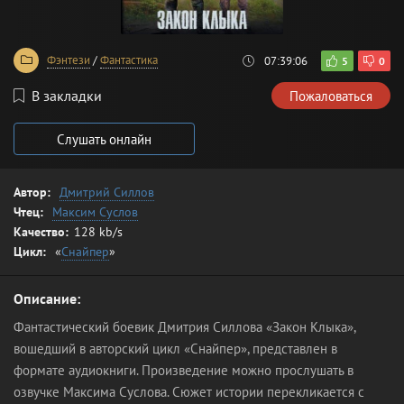
Фэнтези
/
Фантастика
07:39:06
5
0
В закладки
Пожаловаться
Слушать онлайн
Автор:
Дмитрий Силлов
Чтец:
Максим Суслов
Качество:
128 kb/s
Цикл:
«
Снайпер
»
Описание:
Фантастический боевик Дмитрия Силлова «Закон Клыка»,
вошедший в авторский цикл «Снайпер», представлен в
формате аудиокниги. Произведение можно прослушать в
озвучке Максима Суслова. Сюжет истории перекликается с