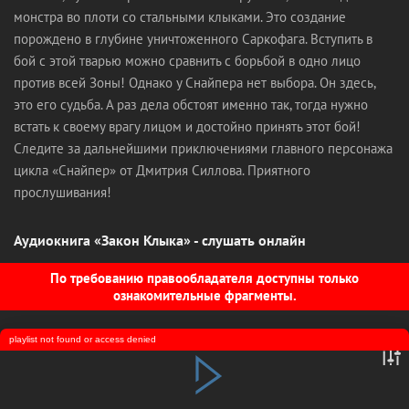
монстра во плоти со стальными клыками. Это создание
порождено в глубине уничтоженного Саркофага. Вступить в
бой с этой тварью можно сравнить с борьбой в одно лицо
против всей Зоны! Однако у Снайпера нет выбора. Он здесь,
это его судьба. А раз дела обстоят именно так, тогда нужно
встать к своему врагу лицом и достойно принять этот бой!
Следите за дальнейшими приключениями главного персонажа
цикла «Снайпер» от Дмитрия Силлова. Приятного
прослушивания!
Аудиокнига «Закон Клыка» - слушать онлайн
По требованию правообладателя доступны только
ознакомительные фрагменты.
playlist not found or access denied