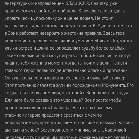
литературным направлением S.T.A.L.K.E.R. Снайпер уже
практически у своей заветной цели. Ключевое слово здесь
«практически», поскольку он еще не дошел. Не стоит
расслабляться, даже когда цель уже видна. Всё дело в том, что
в Зоне работают невероятно жестокие правила. Здесь твоё
положение определяется силой и умением убивать. Тот, у кого
клыки острее и длиннее, определяет судьбу более слабых.
Такие сильные особи могут играть с тобой. В том числе, могут
лишить тебя жизни в момент, когда ты почти у цели. На пути
главного героя появился действительно опасный противник.
Он куда сильнее и изворотливее, нежели бывалый сталкер.
Этот противник является жутким порождением Монумента. Его
создала та самая аномалия, о которой в Зоне ходят легенды.
Для чего было создано это чудовище? Все просто: чтобы
просто ликвидировать Снайпера. На этот раз нашему
отважному герою предстоит сразиться с чем-то
невообразимым, превосходящим его в силе и навыках. Каковы
шансы на успех? Безусловно, они минимальны… Как живой
человек, пусть с хорошим опытом и оружием, может одолеть