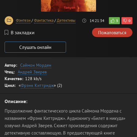
Фэнтези
/
Фантастика
/
Детективы
14:21:34
3
0
В закладки
Пожаловаться
Слушать онлайн
Автор:
Саймон Морден
Чтец:
Андрей Зверев
Качество:
128 kb/s
Цикл:
«
Фрэнк Киттридж
» (2)
Описание:
Продолжение фантастического цикла Саймона Мордена с
названием «Фрэнк Киттридж». Аудиокнигу «Билет в никуда»
озвучил Андрей Зверев. Сюжет произведения содержит
детективную составляющую. В предшествующей книге