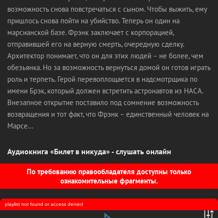
возможность снова повстречаться с сыном. Чтобы выжить, ему
пришлось снова пойти на убийство. Теперь он один на
марсианской базе. Фрэнк заключает с корпорацией,
отправившей его на верную смерть, очередную сделку.
Архитектор понимает, что он для этих людей – не более, чем
обезьянка. Но за возможность вернуться домой он готов играть
роль и терпеть. Герой перевоплощается в надсмотрщика по
имени Брэк, который должен встретить астронавтов из НАСА.
Внезапное открытие поставило под сомнение возможность
возвращения и тот факт, что Фрэнк – единственный человек на
Марсе…
Аудиокнига «Билет в никуда» - слушать онлайн
По требованию правообладателя доступны только
ознакомительные фрагменты.
playlist not found or access denied