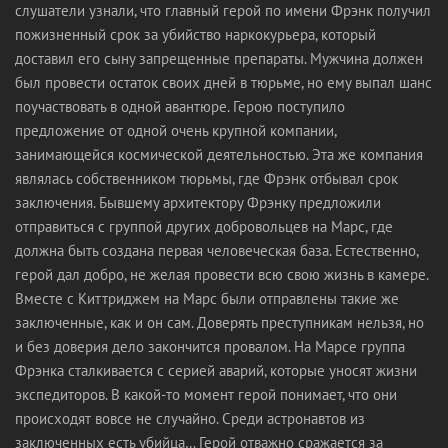
слушатели узнали, что главный герой по имени Фрэнк получил
пожизненный срок за убийство наркокурьера, который
доставил его сыну запрещенные препараты. Мужчина должен
был провести остаток своих дней в тюрьме, но ему выпал шанс
поучаствовать в одной авантюре. Герою поступило
предложение от одной очень крупной компании,
занимающейся космической деятельностью. Эта же компания
являлась собственником тюрьмы, где Фрэнк отбывал срок
заключения. Бывшему архитектору Фрэнку предложили
отправиться с группой других добровольцев на Марс, где
должна быть создана первая человеческая база. Естественно,
герой дал добро, не желая провести всю свою жизнь в камере.
Вместе с Киттриджем на Марс были отправлены такие же
заключенные, как и он сам. Доверять преступникам нельзя, но
и без доверия дело закончится провалом. На Марсе группа
Фрэнка сталкивается с серией аварий, которые уносят жизни
экспедиторов. В какой-то момент герой понимает, что они
происходят вовсе не случайно. Среди астронавтов из
заключенных есть убийца… Герой отважно сражается за