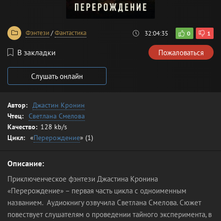
Фэнтези
/
Фантастика
32:04:35
0
1
В закладки
Пожаловаться
Слушать онлайн
Автор:
Джастин Кронин
Чтец:
Светлана Смелова
Качество:
128 kb/s
Цикл:
«
Перерождение
» (1)
Описание:
Приключенческое фэнтези Джастина Кронина
«Перерождение» – первая часть цикла с одноименным
названием. Аудиокнигу озвучила Светлана Смелова. Сюжет
повествует слушателям о проведении тайного эксперимента, в