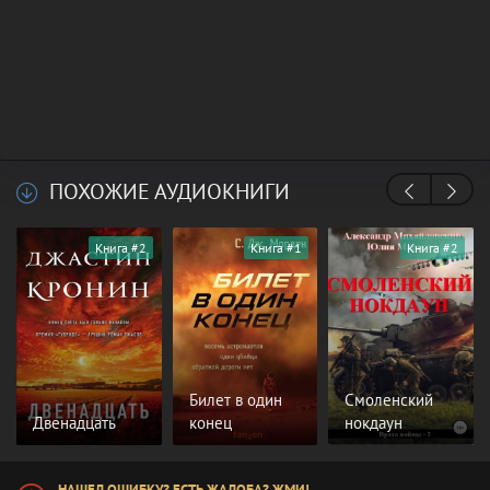
ПОХОЖИЕ АУДИОКНИГИ
Книга #2
Книга #1
Книга #2
Билет в один
Смоленский
Двенадцать
конец
нокдаун
НАШЕЛ ОШИБКУ? ЕСТЬ ЖАЛОБА? ЖМИ!