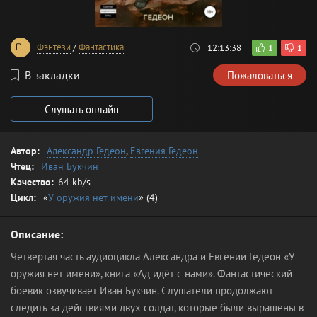
Фэнтези
/
Фантастика
12:13:38
1
1
В закладки
Пожаловаться
Слушать онлайн
Автор:
Александр Гедеон
,
Евгения Гедеон
Чтец:
Иван Букчин
Качество:
64 kb/s
Цикл:
«
У оружия нет имени
» (4)
Описание:
Четвертая часть аудиоцикла Александра и Евгении Гедеон «У
оружия нет имени», книга «Ад идёт с нами». Фантастический
боевик озвучивает Иван Букчин. Слушатели продолжают
следить за действиями двух солдат, которые были выращены в