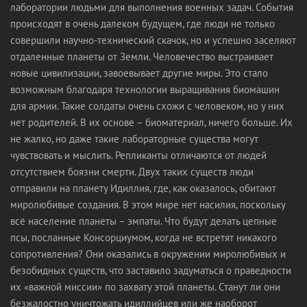
лаборатории людьми для выполнения военных задач. События
происходят в очень далеком будущем, где люди не только
совершили научно-технический скачок, но и успешно заселяют
отдаленные планеты от Земли. Человечество выстраивает
новые цивилизации, завоевывает другие миры. Это стало
возможным благодаря технологии выращивания биомашин
для армии. Такие солдаты очень схожи с человеком, но у них
нет родителей. В их основе – биоматериал, ничего больше. Их
не жалко, но даже такие лабораторные существа могут
чувствовать и мыслить. Репликанты отличаются от людей
отсутствием боязни смерти. Двух таких существ люди
отправили на планету Идиллия, где, как оказалось, обитают
миролюбивые создания. В этом мире нет насилия, поскольку
всё население планеты – эмпаты. Что будут делать цепные
псы, посланные Консорциумом, когда не встретят никакого
сопротивления? Они оказались в окружении миролюбивых и
безобидных существ, что заставило задуматься о праведности
их «важной миссии» по захвату этой планеты. Станут ли они
безжалостно уничтожать идиллийцев или же наоборот