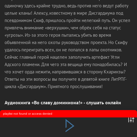
одиночку здесь крайне трудно, ведь против него ведут работу
целые кланы! Алексу, известному в мире Дисгардиума под
псевдонимом Скиф, пришлось пройти нелегкий путь. Он успел
привлечь внимание «верхушки», чем обрёк себя на статус
«угрозы». Из-за этого героя пытались убить во время
объявленной на него охоты руководством проекта. Но Скифу
удалось переиграть всех, он не попался в лапы охотников.
Сейчас главный герой нацелен заполучить артефакт Угли
Адского пламени. Для чего эта вещица ему понадобилась? И
что хочет орда нежити, направившаяся в сторону Кхаринзы?
Ответы на эти вопросы вы получите в девятой книге ЛитРПГ-
цикла «Дисгардиум». Приятного прослушивания!
Аудиокнига «Во славу доминиона!» - слушать онлайн
playlist not found or access denied