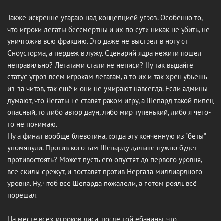
Также искренне угараю над концепцией угроз. Особенно то,
что игроки легаты бессмертны и их по сути никак не убить, не
уничтожив всю фракцию. Это даже не выстрел в ногу от
Сноусторма, а пердеж в лужу. Сценарий ядра нежити пошёл
неправильно? Легатами стали не неписи? Ну так выдайте
статус угроз всем игрокам легатам, а то их и так хрен убьешь
из-за читов, так ещё и они не умирают навсегда. Если админы
думают, что Легаты не ставят раком игру, а Шепард такой пипец
опасный, то либо автор даун, либо мир тупенький, либо я чего-
то не понимаю.
Ну а финал вообще блевотина, когда эту конченную из "беты"
упомянули. Против кого там Шепарду дальше нужно будет
противостоять? Может пусть его опустят до первого уровня,
все скилы срежут, и поставят против Нергала миллиардного
уровня. Ну, чтоб все Шепарда пожалели, а потом рояль всё
порешал.
На месте всех игроков диса, после той ебанины, что