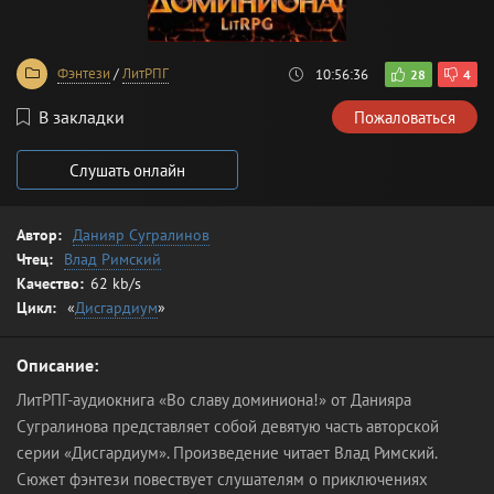
Фэнтези
/
ЛитРПГ
10:56:36
28
4
В закладки
Пожаловаться
Слушать онлайн
Автор:
Данияр Сугралинов
Чтец:
Влад Римский
Качество:
62 kb/s
Цикл:
«
Дисгардиум
»
Описание:
ЛитРПГ-аудиокнига «Во славу доминиона!» от Данияра
Сугралинова представляет собой девятую часть авторской
серии «Дисгардиум». Произведение читает Влад Римский.
Сюжет фэнтези повествует слушателям о приключениях