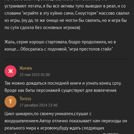
устраивают легаты, я бы все активы тупо выводил в реал, и со
словами "играйте в эту хуйню сами, Сноусторм" массово свалил
из игры. (ну да, те же оницо не могли бы свалить, но и игра бы
по сути сдохла без основных игроков)
Жаль, серия хорошо стартовала, бодро продолжила, но в
конце... Обосралась с подливой, "игра престолов стайл"
Жичёк
Ж
25 мая 2025 01:00
Так можно дождаться последней книги и узнать конец срзу.
Вроде как биты персонажей существуют для вовлечения
Toross
T
27 декабря 2024 23:40
Цикл шикарен,по своему уникален,слушал с
воодушевлением.Автор отлично показывает нам переходы он
реального мира к игровому,буду ждать следующих