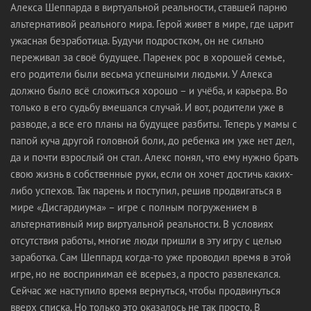
Алекса Шеппарда в виртуальной реальности, ставшей парню
альтернативой реального мира. Герой живет в мире, где царит
ужасная безработица. Будучи подростком, он не сильно
переживал за своё будущее. Паренек рос в хорошей семье,
его родители были весьма успешными людьми. У Алекса
должно было всё сложиться хорошо – и учёба, и карьера. Во
только в его судьбу вмешался случай. И вот, родители уже в
разводе, а все его планы на будущее разбиты. Теперь у мамы с
папой куча другой головной боли, до ребенка им уже нет дел,
да и почти взрослый он стал. Алекс понял, что ему нужно брать
свою жизнь в собственные руки, если он хочет достичь каких-
либо успехов. Так парень и поступил, решив продвигаться в
мире «Дисгардиума» – игре с полным погружением в
альтернативный мир виртуальной реальности. В условиях
отсутствия работы, многие люди пришли в эту игру с целью
заработка. Сам Шеппард когда-то уже проводил время в этой
игре, но не воспринимал её всерьез, а просто развлекался.
Сейчас же наступило время вернуться, чтобы продвинуться
вверх списка. Но только это оказалось не так просто. В