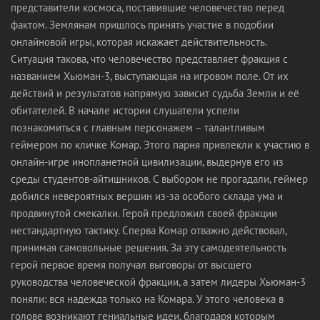
представители космоса, поставившие человечество перед
фактом. Землянам пришлось принять участие в подобии
онлайновой игры, которая искажает действительность.
Ситуация такова, что человечество представляет фракция с
названием Хьюман-3, выступающая на игровом поле. От их
действий и результатов напрямую зависит судьба Земли и её
обитателей. В начале истории слушатели успели
познакомиться с главным персонажем – талантливым
геймером по кличке Комар. Этого парня привлекли к участию в
онлайн-игре инопланетной цивилизации, выдернув его из
среды студентов-айтишников. С выбором не прогадали, геймер
добился невероятных вершин из-за особого склада ума и
продвинутой смекалки. Герой предложил своей фракции
нестандартную тактику. Сперва Комар отважно действовал,
принимая самовольные решения. За эту самодеятельность
герой первое время получал выговоры от высшего
руководства человеческой фракции, а затем лидеры Хьюман-3
поняли: вся надежда только на Комара. У этого человека в
голове возникают гениальные идеи, благодаря которым