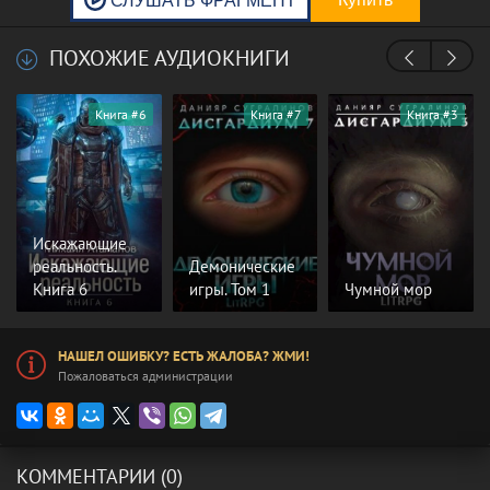
ПОХОЖИЕ АУДИОКНИГИ
Книга #6
Книга #7
Книга #3
Искажающие
реальность.
Демонические
Книга 6
игры. Том 1
Чумной мор
НАШЕЛ ОШИБКУ? ЕСТЬ ЖАЛОБА? ЖМИ!
Пожаловаться администрации
КОММЕНТАРИИ (0)