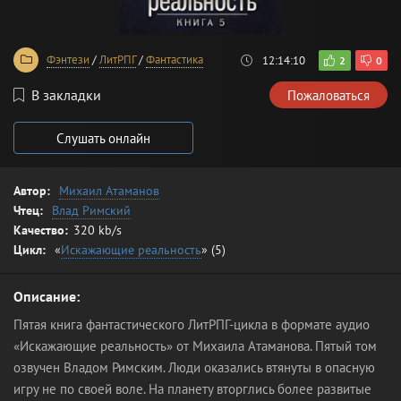
Фэнтези
/
ЛитРПГ
/
Фантастика
12:14:10
2
0
В закладки
Пожаловаться
Слушать онлайн
Автор:
Михаил Атаманов
Чтец:
Влад Римский
Качество:
320 kb/s
Цикл:
«
Искажающие реальность
» (5)
Описание:
Пятая книга фантастического ЛитРПГ-цикла в формате аудио
«Искажающие реальность» от Михаила Атаманова. Пятый том
озвучен Владом Римским. Люди оказались втянуты в опасную
игру не по своей воле. На планету вторглись более развитые