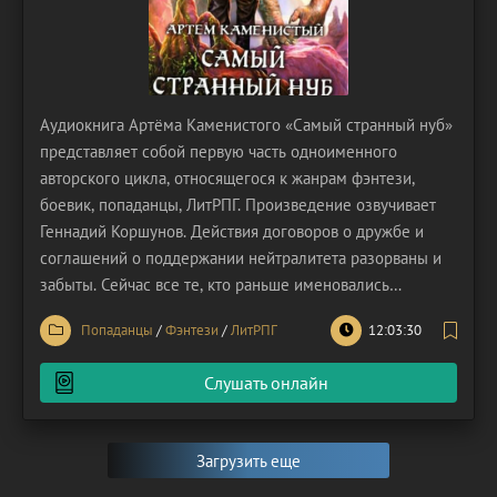
Аудиокнига Артёма Каменистого «Самый странный нуб»
представляет собой первую часть одноименного
авторского цикла, относящегося к жанрам фэнтези,
боевик, попаданцы, ЛитРПГ. Произведение озвучивает
Геннадий Коршунов. Действия договоров о дружбе и
соглашений о поддержании нейтралитета разорваны и
забыты. Сейчас все те, кто раньше именовались
союзниками, представляют друг для друга серьезную
Попаданцы
/
Фэнтези
/
ЛитРПГ
12:03:30
угрозу. Они опасаются взаимного нападения. Начинается
противоборство сторон. Тишину прервали выстрелы
Слушать онлайн
Загрузить еще