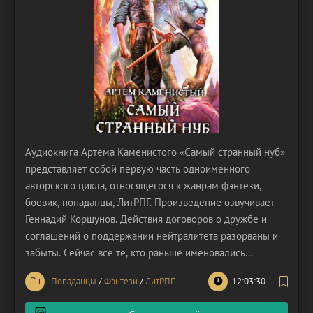
Аудиокнига Артёма Каменистого «Самый странный нуб»
представляет собой первую часть одноименного
авторского цикла, относящегося к жанрам фэнтези,
боевик, попаданцы, ЛитРПГ. Произведение озвучивает
Геннадий Коршунов. Действия договоров о дружбе и
соглашений о поддержании нейтралитета разорваны и
забыты. Сейчас все те, кто раньше именовались
союзниками, представляют друг для друга серьезную
Попаданцы
/
Фэнтези
/
ЛитРПГ
12:03:30
угрозу. Они опасаются взаимного нападения. Начинается
противоборство сторон. Тишину прервали выстрелы