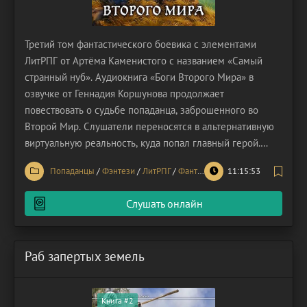
Третий том фантастического боевика с элементами
ЛитРПГ от Артёма Каменистого с названием «Самый
странный нуб». Аудиокнига «Боги Второго Мира» в
озвучке от Геннадия Коршунова продолжает
повествовать о судьбе попаданца, заброшенного во
Второй Мир. Слушатели переносятся в альтернативную
виртуальную реальность, куда попал главный герой.
Здесь нет каких-то очень строгих правил, которым
Попаданцы
/
Фэнтези
/
ЛитРПГ
/
Фантастика
11:15:53
необходимо следовать. В этом мире даже нет четких
граней, границы проницаемы. Такие условия
Слушать онлайн
обеспечивают всем
Раб запертых земель
Книга #2