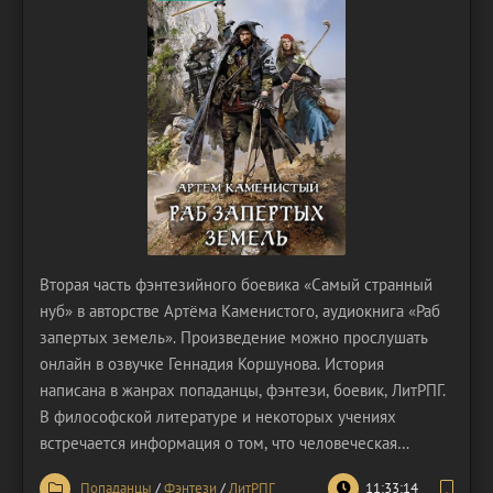
Вторая часть фэнтезийного боевика «Самый странный
нуб» в авторстве Артёма Каменистого, аудиокнига «Раб
запертых земель». Произведение можно прослушать
онлайн в озвучке Геннадия Коршунова. История
написана в жанрах попаданцы, фэнтези, боевик, ЛитРПГ.
В философской литературе и некоторых учениях
встречается информация о том, что человеческая
история всегда развивается по спиралевидной форме.
Попаданцы
/
Фэнтези
/
ЛитРПГ
11:33:14