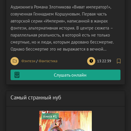
Аудиокнига Романа Злотникова «Виват император!»,
озвученная Геннадием Коршуновым. Первая часть
авторской серии «Империя», написанной в жанрах
фэнтези, альтернативная история. В центре сюжета –
параллельная реальность, в которой есть не только
смертные, но и люди, которым даровано бессмертие.
Однако бессмертие это не выражается в вечной
молодости. Такие люди вырастают, проживают зрелось и
Фэнтези
/
Фантастика
13:22:39
старость, а вместо того, чтобы умереть, обретают новую
внешность и продолжают другую жизнь – в молодом
Слушать онлайн
теле.
Самый странный нуб
Книга #1