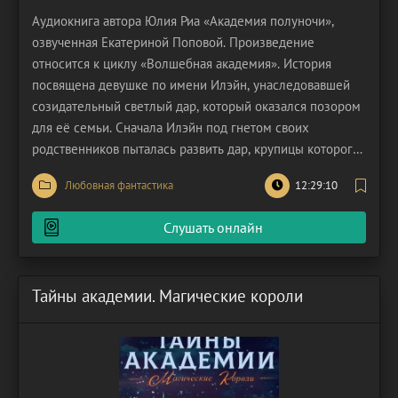
Аудиокнига автора Юлия Риа «Академия полуночи»,
озвученная Екатериной Поповой. Произведение
относится к циклу «Волшебная академия». История
посвящена девушке по имени Илэйн, унаследовавшей
созидательный светлый дар, который оказался позором
для её семьи. Сначала Илэйн под гнетом своих
родственников пыталась развить дар, крупицы которого
достались ей от Полуночной Матери, но всё было
Любовная фантастика
12:29:10
тщетно. От судьбы светлой магини не убежать. Илэйн
приходится соответствовать местным правилам,
Слушать онлайн
постоянно делая
Тайны академии. Магические короли