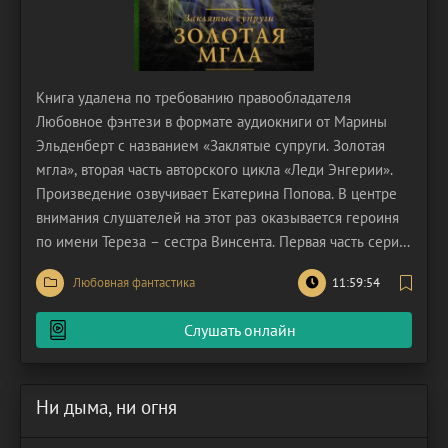
Книга удалена по требованию правообладателя
Любовное фэнтези в формате аудиокниги от Марины
Эльденберт с названием «Заклятые супруги. Золотая
мгла», вторая часть авторского цикла «Леди Энгерии».
Произведение озвучивает Екатерина Попова. В центре
внимания слушателей на этот раз оказывается героиня
по имени Тереза – сестра Винсента. Первая часть серии
была посвящена Луизе, в отличие от которой Тереза –
Любовная фантастика
11:59:54
настоящая железная леди, владеющая необычной
магией. Главная героиня этой истории является
Слушать онлайн
Ни дыма, ни огня