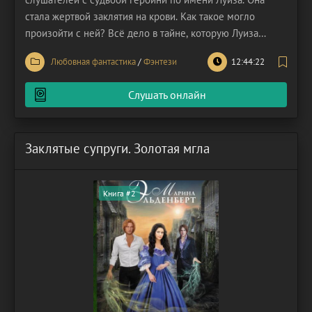
стала жертвой заклятия на крови. Как такое могло
произойти с ней? Всё дело в тайне, которую Луиза
долгое время хранила. Об этом не знал даже её муж
Любовная фантастика
/
Фэнтези
12:44:22
Рин. Заклятие на крови – самое страшное преступление
в этом мире. Тому, кто причастен к данному ритуалу,
Слушать онлайн
грозит
Заклятые супруги. Золотая мгла
Книга #2