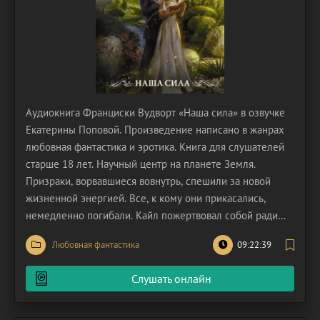
Аудиокнига Франциски Вудворт «Наша сила» в озвучке
Екатерины Поповой. Произведение написано в жанрах
любовная фантастика и эротика. Книга для слушателей
старше 18 лет. Научный центр на планете Земля.
Призраки, ворвавшиеся вовнутрь, спешили за новой
жизненной энергией. Все, к кому они прикасались,
немедленно погибали. Кайл пожертвовал собой ради
неё и малышки Эми. Наутро прибыли марианцы,
Любовная фантастика
09:22:39
которые принесли с собой спасение. Земляне привыкли
преклонять колени перед ними, но она никогда их не
Слушать онлайн