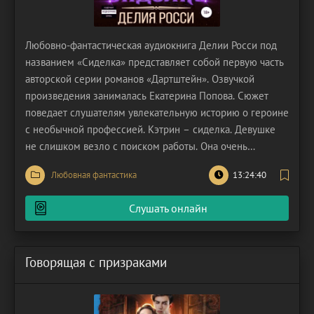
Любовно-фантастическая аудиокнига Делии Росси под
названием «Сиделка» представляет собой первую часть
авторской серии романов «Дартштейн». Озвучкой
произведения занималась Екатерина Попова. Сюжет
поведает слушателям увлекательную историю о героине
с необычной профессией. Кэтрин – сиделка. Девушке
не слишком везло с поиском работы. Она очень
старалась найти себе хорошую работу, но ей всё время
Любовная фантастика
13:24:40
либо отказывали, либо указывали на дверь после
нескольких недель. За два года Кэтрин успела сменить
Слушать онлайн
Говорящая с призраками