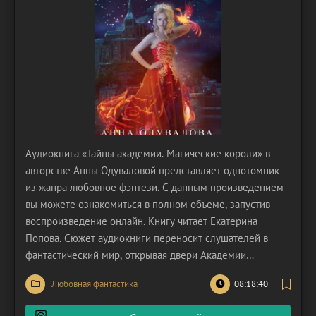
Аудиокнига «Тайны академии. Магические короли» в
авторстве Анны Одуваловой представляет однотомник
из жанра любовное фэнтези. С данным произведением
вы можете ознакомиться в полном объеме, запустив
воспроизведение онлайн. Книгу читает Екатерина
Попова. Сюжет аудиокниги переносит слушателей в
фантастический мир, открывая двери Академии
Стихийной Магии. Это учебное заведение на самом
Любовная фантастика
08:18:40
деле является уникальным и удивительным местом.
Сюда стремятся попасть маги со всех уголков империи.