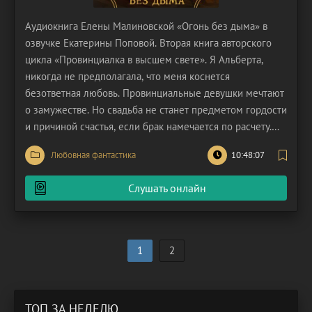
Аудиокнига Елены Малиновской «Огонь без дыма» в
озвучке Екатерины Поповой. Вторая книга авторского
цикла «Провинциалка в высшем свете». Я Альберта,
никогда не предполагала, что меня коснется
безответная любовь. Провинциальные девушки мечтают
о замужестве. Но свадьба не станет предметом гордости
и причиной счастья, если брак намечается по расчету.
Таких женщин ждет одно разочарование. Альберта
Любовная фантастика
10:48:07
неожиданно узнает, что ее жених, в которого она успела
влюбиться, полюбил другую. Он потерял голову от
Слушать онлайн
1
2
ТОП ЗА НЕДЕЛЮ