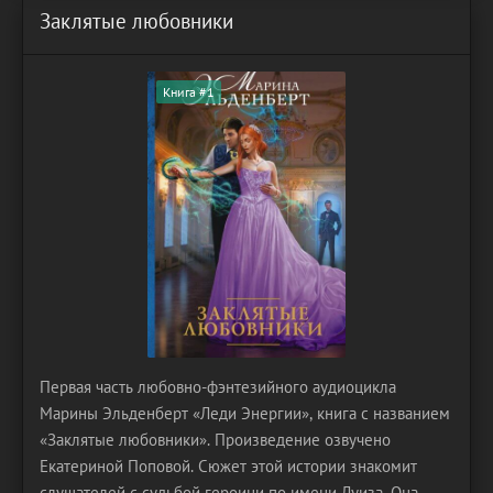
Заклятые любовники
Книга #1
Первая часть любовно-фэнтезийного аудиоцикла
Марины Эльденберт «Леди Энергии», книга с названием
«Заклятые любовники». Произведение озвучено
Екатериной Поповой. Сюжет этой истории знакомит
слушателей с судьбой героини по имени Луиза. Она