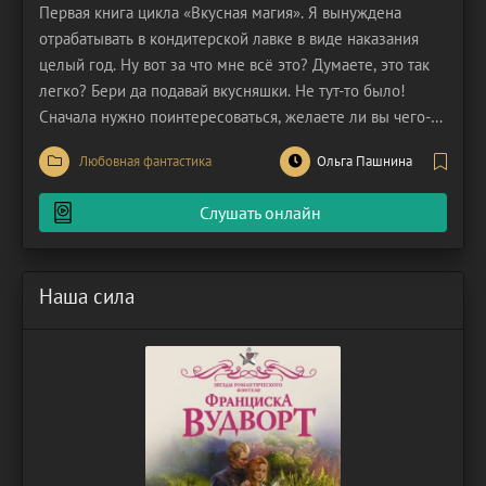
Первая книга цикла «Вкусная магия». Я вынуждена
отрабатывать в кондитерской лавке в виде наказания
целый год. Ну вот за что мне всё это? Думаете, это так
легко? Бери да подавай вкусняшки. Не тут-то было!
Сначала нужно поинтересоваться, желаете ли вы чего-
нибудь к чаю, а затем продемонстрировать весь
Любовная фантастика
Ольга Пашнина
прекрасный и немного чудаковатый ассортимент.
Вашему вниманию представляем кексы, которые
Слушать онлайн
бросаются в
Наша сила