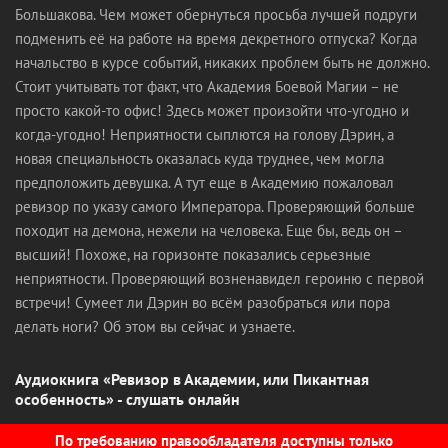
Большакова. Чем может обернуться просьба лучшей подруги
подменить её на работе на время декретного отпуска? Когда
начальство в курсе событий, никаких проблем быть не должно.
Стоит учитывать тот факт, что Академия Боевой Магии – не
просто какой-то офис! Здесь может произойти что-угодно и
когда-угодно! Неприятности сыплются на голову Дэрин, а
новая специальность оказалась куда труднее, чем могла
предположить девушка. А тут еще в Академию пожаловал
ревизор по указу самого Императора. Проверяющий больше
походит на демона, нежели на человека. Еще бы, ведь он –
высший! Похоже, на горизонте показались серьезные
неприятности. Проверяющий возненавидел героиню с первой
встречи! Сумеет ли Дэрин во всём разобраться или пора
делать ноги? Об этом вы сейчас и узнаете.
Аудиокнига «Ревизор в Академии, или Пикантная
особенность» - слушать онлайн
По требованию правообладателя доступны только