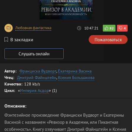
Любовная фантастика
10:47:21
82
4
В закладки
Пожаловаться
Слушать онлайн
Автор:
Франциска Вудворт
,
Екатерина Васина
Чтец:
Дмитрий Файнштейн
,
Ксения Большакова
Качество:
128 kb/s
Цикл:
«
Империя Асдор
» (1)
Описание:
Фэнтезийное произведение Франциски Вудворт и Екатерины
Васиной с названием «Ревизор в Академии, или Пикантная
особенность». Книгу озвучивает Дмитрий Файнштейн и Ксения