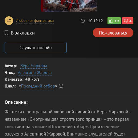
Любовная фантастика
10:19:12
19
4
В закладки
Пожаловаться
Слушать онлайн
Автор:
Вера Чиркова
Чтец:
Алевтина Жарова
Качество:
48 kb/s
Цикл:
«
Последний отбор
» (1)
Описание:
Фэнтези с центральной любовной линией от Веры Чирковой с
названием «Смотрины для строптивого принца» – это первая
книга автора в цикле «Последний отбор». Произведение
озвучено Алевтиной Жаровой. Внимание слушателей будет