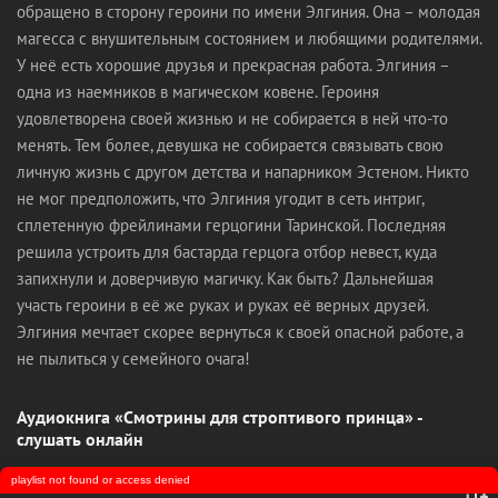
обращено в сторону героини по имени Элгиния. Она – молодая
магесса с внушительным состоянием и любящими родителями.
У неё есть хорошие друзья и прекрасная работа. Элгиния –
одна из наемников в магическом ковене. Героиня
удовлетворена своей жизнью и не собирается в ней что-то
менять. Тем более, девушка не собирается связывать свою
личную жизнь с другом детства и напарником Эстеном. Никто
не мог предположить, что Элгиния угодит в сеть интриг,
сплетенную фрейлинами герцогини Таринской. Последняя
решила устроить для бастарда герцога отбор невест, куда
запихнули и доверчивую магичку. Как быть? Дальнейшая
участь героини в её же руках и руках её верных друзей.
Элгиния мечтает скорее вернуться к своей опасной работе, а
не пылиться у семейного очага!
Аудиокнига «Смотрины для строптивого принца» -
слушать онлайн
playlist not found or access denied