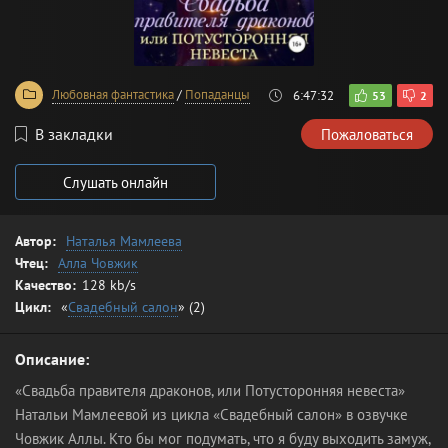
Любовная фантастика
/
Попаданцы
6:47:32
53
2
В закладки
Пожаловаться
Слушать онлайн
Автор:
Наталья Мамлеева
Чтец:
Алла Човжик
Качество:
128 kb/s
Цикл:
«
Свадебный салон
» (2)
Описание:
«Свадьба правителя драконов, или Потусторонняя невеста»
Натальи Мамлеевой из цикла «Свадебный салон» в озвучке
Човжик Аллы. Кто бы мог подумать, что я буду выходить замуж,