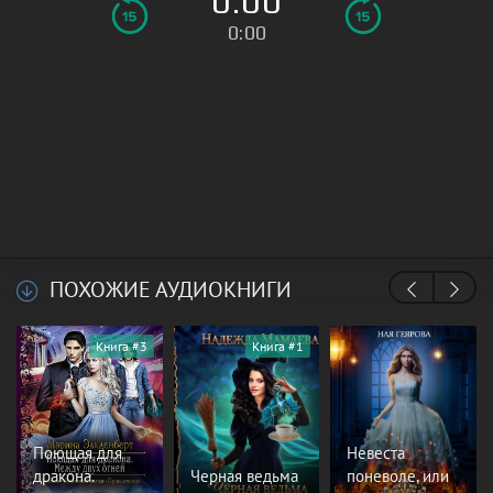
0:00
0:00
ПОХОЖИЕ АУДИОКНИГИ
Книга #3
Книга #1
Поющая для
Невеста
дракона.
Черная ведьма
поневоле, или