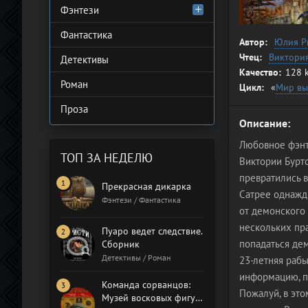
Фэнтези
Фантастика
Автор:
Юлия Р
Чтец:
Виктори
Детективы
Качество:
128 
Роман
Цикл:
«
Мир вы
Проза
Описание:
Любовное фэнт
ТОП ЗА НЕДЕЛЮ
Виктории Бурто
превратились в
Прекрасная дикарка
Сатрее однажды
Фэнтези / Фантастика
от демонского
нескольких пра
Пуаро ведет следствие.
попадаться дем
Сборник
Детективы / Роман
23-летняя раб
информацию, по
Команда сорванцов:
Пожалуй, в эт
Музей восковых фигур.