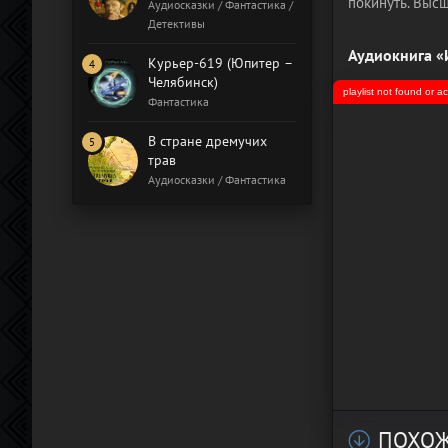
покинуть. Высш
Бал газовщиков
Аудиосказки / Фантастика /
Детективы
Аудиокнига «
Курьер-619 (Юпитер –
Челябинск)
playlist not found or 
Фантастика
В стране дремучих
трав
Аудиосказки / Фантастика
ПОХОЖ