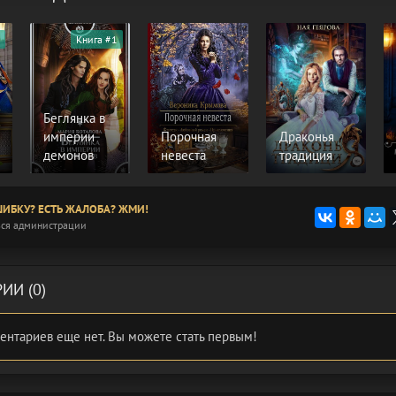
Книга #1
Беглянка в
империи
Порочная
Драконья
демонов
невеста
традиция
ИБКУ? ЕСТЬ ЖАЛОБА? ЖМИ!
ся администрации
ИИ (0)
ентариев еще нет. Вы можете стать первым!