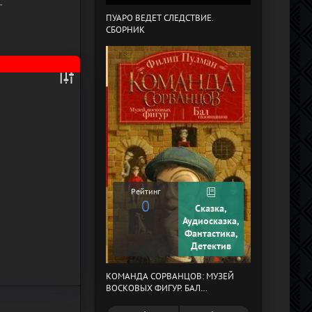
.
ПУАРО ВЕДЕТ СЛЕДСТВИЕ.
СБОРНИК
В СТРАНЕ ДРЕ
Рейтинг
0
Сказка,
Рейтинг
Аудиосказка,
0
Фантастика,
Детектив
КОМАНДА СОРВАНЦОВ: МУЗЕЙ
МЕРТВЫЙ АУЛ
ВОСКОВЫХ ФИГУР. БАЛ
ГАЗОВЩИКОВ