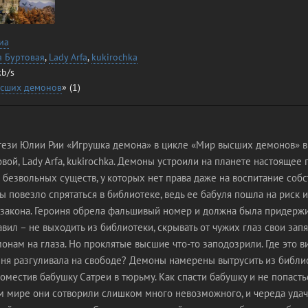
иа
я Буртовая
,
Lady Arfa
,
kukirochka
kb/s
сших демонов
» (1)
ези Юлии Рии «Игрушка демона» в цикле «Мир высших демонов» в
вой, Lady Arfa, kukirochka. Демоны устроили на планете настоящее 
 безвольных существ, у которых нет права даже на воспитание собс
 повезло спрятаться в библиотеке, ведь ее бабуля пошла на риск и
 закона. Героиня обрела фальшивый номер и должна была придерж
вил – не выходить из библиотеки, скрывать от чужих глаз свои запя
онам на глаза. Но проклятые высшие что-то заподозрили. Где это в
ыня разгуливала на свободе? Демоны намерены вытрусить из библи
местив бабушку Сатреи в тюрьму. Как спасти бабушку и не попасть
ом мире они сотворили слишком много невозможного, и череда уда