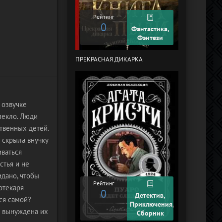
Рейтинг
0
Рейтинг
0
Фантастика,
Фэнтези
ПРЕКРАСНАЯ ДИКАРКА
КУРЬЕР-619 (
ЧЕЛЯБИНСК)
 озвучке
пекло. Люди
твенных детей.
 скрыла внучку
иваться
стья и не
идано, чтобы
Рейтинг
отекаря
0
Рейтинг
Детектив,
ся самой?
+2
Приключения,
ч вынуждена их
Сборник