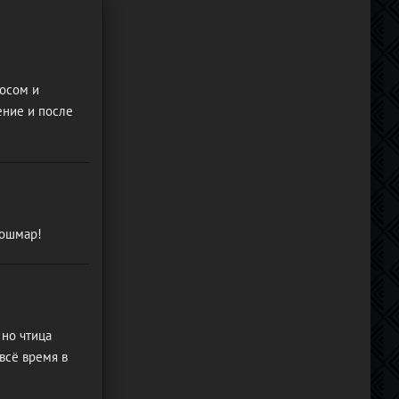
лосом и
ение и после
кошмар!
 но чтица
всё время в