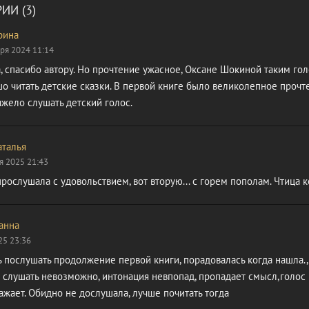
ИИ (3)
рина
ря 2024 11:14
, спасибо автору. Но прочтение ужасное, Оксане Шокиной таким го
о читать детские сказки. В первой книге было великолепное прочт
тяжело слушать детский голос.
аталья
я 2025 21:43
рослушала с удовольствием, вот вторую... с горем пополам. Чтица 
анна
25 23:36
 послушать продолжение первой книги, порадовалась когда нашла.,
 слушать невозможно, интонация невпопад, пропадает смысл,голос 
жает. Обидно не дослушала, лучше почитать тогда