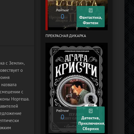
Рейтинг
0
Рейтинг
0
Фантастика,
Фэнтези
ПРЕКРАСНАЯ ДИКАРКА
КУРЬЕР-619 (
ЧЕЛЯБИНСК)
ка с Земли»,
овествует о
роиня
 назвала
восмешении с
аконы Норгеша.
тавителей
Рейтинг
редложение
0
Рейтинг
Детектив,
ептически
+2
Приключения,
тяжким
Сборник