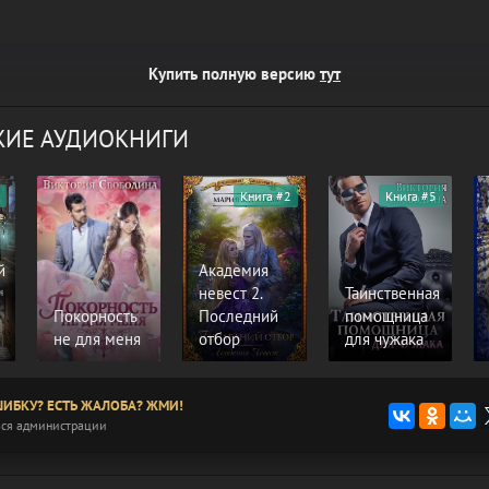
Купить полную версию
тут
ИЕ АУДИОКНИГИ
Книга #2
Книга #5
й
Академия
невест 2.
Таинственная
Покорность
Последний
помощница
не для меня
отбор
для чужака
ИБКУ? ЕСТЬ ЖАЛОБА? ЖМИ!
ся администрации