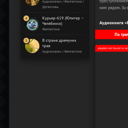
преступлением.
Бал газовщиков
Аудиосказки / Фантастика /
Детективы
ним рядом. За 
Курьер-619 (Юпитер –
Аудиокнига «
Челябинск)
Фантастика
По тре
В стране дремучих
трав
playlist not found or 
Аудиосказки / Фантастика