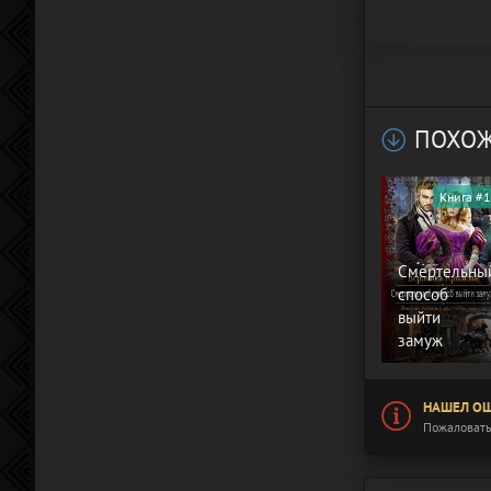
ПОХОЖ
Книга #1
Смертельны
способ
выйти
замуж
НАШЕЛ ОШ
Пожаловать