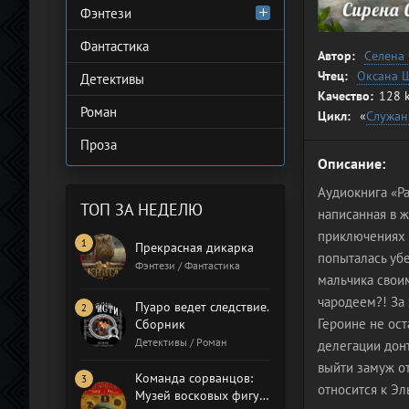
Фэнтези
Фантастика
Автор:
Селена
Чтец:
Оксана 
Детективы
Качество:
128 
Роман
Цикл:
«
Служан
Проза
Описание:
Аудиокнига «Р
ТОП ЗА НЕДЕЛЮ
написанная в 
приключениях Э
Прекрасная дикарка
попыталась убе
Фэнтези / Фантастика
мальчика своим
чародеем?! За 
Пуаро ведет следствие.
Героине не ост
Сборник
Детективы / Роман
делегации дон
выйти замуж от
Команда сорванцов:
относится к Эл
Музей восковых фигур.