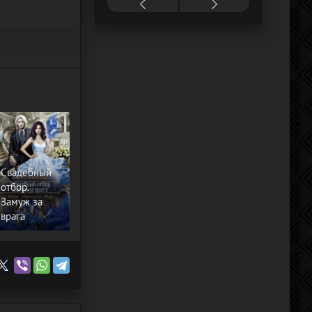
Свадебный
отбор.
Замуж за
врага