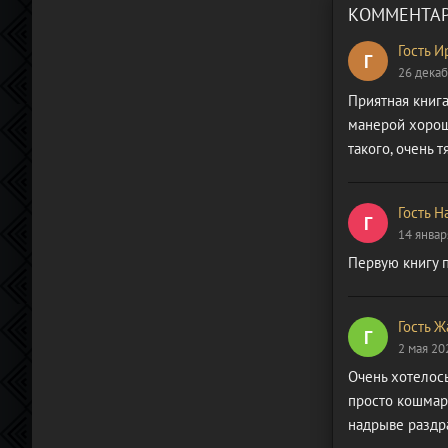
КОММЕНТАР
Гость И
Г
26 декаб
Приятная книга
манерой хорош
такого, очень 
Гость Н
Г
14 январ
Первую книгу п
Гость Ж
Г
2 мая 20
Очень хотелось
просто кошмар
надрыве раздра