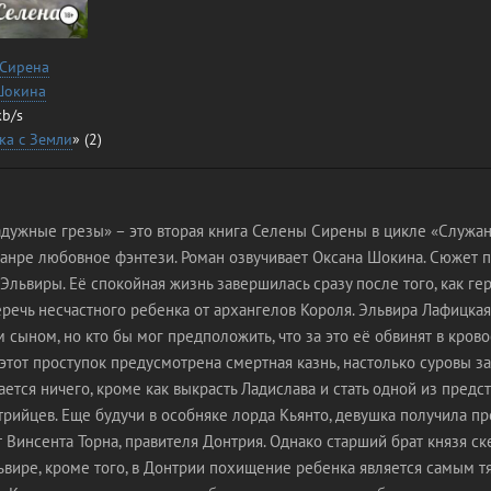
 Сирена
Шокина
kb/s
ка с Земли
» (2)
адужные грезы» – это вторая книга Селены Сирены в цикле «Служан
жанре любовное фэнтези. Роман озвучивает Оксана Шокина. Сюжет п
львиры. Её спокойная жизнь завершилась сразу после того, как ге
речь несчастного ребенка от архангелов Короля. Эльвира Лафицкая
 сыном, но кто бы мог предположить, что за это её обвинят в кро
этот проступок предусмотрена смертная казнь, настолько суровы з
ается ничего, кроме как выкрасть Ладислава и стать одной из предс
трийцев. Еще будучи в особняке лорда Кьянто, девушка получила п
 Винсента Торна, правителя Донтрия. Однако старший брат князя ск
ьвире, кроме того, в Донтрии похищение ребенка является самым 