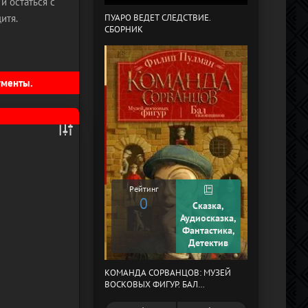
и остаться с
итя.
ПУАРО ВЕДЕТ СЛЕДСТВИЕ.
СБОРНИК
В СТРАНЕ ДРЕ
гменты.
Рейтинг
0
Сказка,
Рейтинг
Аудиосказка,
0
Фантастика,
Детектив
КОМАНДА СОРВАНЦОВ: МУЗЕЙ
МЕРТВЫЙ АУЛ
ВОСКОВЫХ ФИГУР. БАЛ
ГАЗОВЩИКОВ