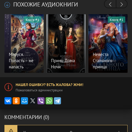
ПОХОЖИЕ АУДИОКНИГИ
Книга #1
Книга #1
Маруся.
Невеста
Попасть – не
Принц Дома
Стального
напасть
Ночи
принца
НАШЕЛ ОШИБКУ? ЕСТЬ ЖАЛОБА? ЖМИ!
Пожаловаться администрации
КОММЕНТАРИИ (0)