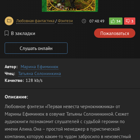
Любовная фантастика
/
Фэнтези
07:48:49
34
3
В закладки
Пожаловаться
Слушать онлайн
Автор:
Марина Ефиминюк
Чтец:
Татьяна Солонинкина
Качество:
128 kb/s
Описание:
Любовное фэнтези «Первая невеста чернокнижника» от
Марины Ефиминюк в озвучке Татьяны Солонинкиной. Сюжет
аудиокниги познакомит слушателей с судьбой героини по
имени Алина. Она – простой менеджер в туристической
компании, которую каким-то чудом забросило в неизвестный