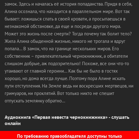
замок. Здесь и началась её история попаданства. Придя в себя,
Алина осознала, что находится в параллельном мире. Вот так
бывает: ложишься спать в своей кровати, а просыпаешься в
незнакомой обстановке, да еще и посреди другого мира.
Может это жизнь после смерти? Тогда почему так болит тело?
Жила Алина обыденной жизнью, никого не трогала и вдруг
попала… В замок, что на границе нескольких миров. Его
собственник – привлекательный чернокнижник, а обитатели
слишком добрые, аж подозрительно! Похоже, все они что-то
утаивают от главной героини… Как бы не было в гостях
хорошо, но дома всегда лучше. Поэтому пора Алине искать
пути отступления. На Земле ведь ни воскресших мертвецов, ни
гримуаров, ни проклятий. Вот только никто не спешит
отпускать землянку обратно…
Аудиокнига «Первая невеста чернокнижника» - слушать
онлайн
По требованию правообладателя доступны только