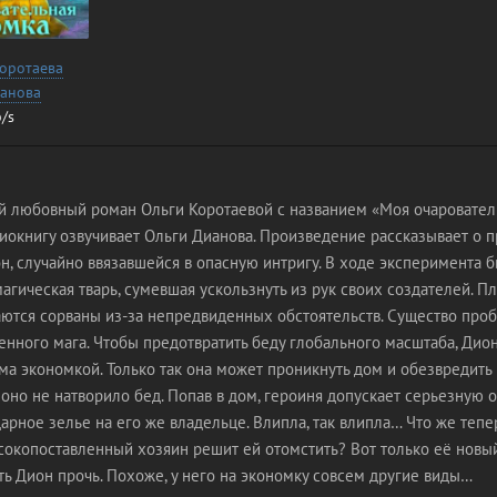
Коротаева
ианова
/s
й любовный роман Ольги Коротаевой с названием «Моя очаровател
диокнигу озвучивает Ольги Дианова. Произведение рассказывает о 
, случайно ввязавшейся в опасную интригу. В ходе эксперимента 
агическая тварь, сумевшая ускользнуть из рук своих создателей. П
аются сорваны из-за непредвиденных обстоятельств. Существо проб
нного мага. Чтобы предотвратить беду глобального масштаба, Дион
ма экономкой. Только так она может проникнуть дом и обезвредить
 оно не натворило бед. Попав в дом, героиня допускает серьезную 
арное зелье на его же владельце. Влипла, так влипла… Что же тепе
сокопоставленный хозяин решит ей отомстить? Вот только её новы
ь Дион прочь. Похоже, у него на экономку совсем другие виды…