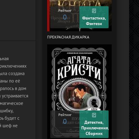
Рейтинг
0
Рейтинг
0
Фантастика,
Фэнтези
ПРЕКРАСНАЯ ДИКАРКА
КУРЬЕР-619 (
ЧЕЛЯБИНСК)
ьная
приключениях
была создана
ланы по её
ралось в дом
 устраивается
 магическое
ошибку,
Рейтинг
рь будет с
0
Рейтинг
Детектив,
+2
й шеф не
Приключения,
Сборник