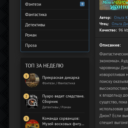
Фэнтези
Фантастика
Автор:
Ольга 
Чтец:
Ольга Д
Детективы
Качество:
96 kb
Роман
Описание:
Проза
Фантастически
экономка». Ау
ТОП ЗА НЕДЕЛЮ
чаровницы Дион
изворотливая м
Прекрасная дикарка
поиску оказыв
Фэнтези / Фантастика
высокопоставле
к владельцу до
Пуаро ведет следствие.
Сборник
существо, пока
Детективы / Роман
использовав уд
Дион? Если вы
Команда сорванцов:
спешит выгонят
Музей восковых фигур.