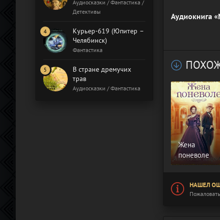
Бал газовщиков
Аудиосказки / Фантастика /
Детективы
Аудиокнига «
Курьер-619 (Юпитер –
Челябинск)
Фантастика
ПОХОЖ
В стране дремучих
трав
Аудиосказки / Фантастика
Жена
поневоле
НАШЕЛ ОШ
Пожаловать