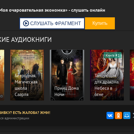
Моя очаровательная экономка» - слушать онлайн
ИЕ АУДИОКНИГИ
Книга #2
Безродная.
Танцующая
Магическая
для дракона.
школа
Принц Дома
Небеса в
Саарля
Ночи
огне
ИБКУ? ЕСТЬ ЖАЛОБА? ЖМИ!
ся администрации