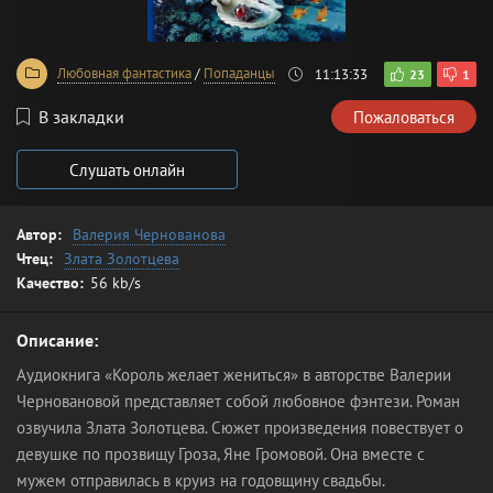
Любовная фантастика
/
Попаданцы
11:13:33
23
1
В закладки
Пожаловаться
Слушать онлайн
Автор:
Валерия Чернованова
Чтец:
Злата Золотцева
Качество:
56 kb/s
Описание:
Аудиокнига «Король желает жениться» в авторстве Валерии
Черновановой представляет собой любовное фэнтези. Роман
озвучила Злата Золотцева. Сюжет произведения повествует о
девушке по прозвищу Гроза, Яне Громовой. Она вместе с
мужем отправилась в круиз на годовщину свадьбы.