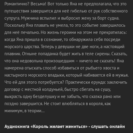
Романтично? Весьма! Вот только Яна не предполагала, что это
путешествия завершится для неё гибелью от рук собственного
супруга. Мужчина вспылил и выбросил жену за борт судна.
Поскольку Яна плавать не умела, то это событие завершилось
для неё печально. Но жизнь героини на этом не прекратилась:
когда Яна пришла в сознание, то обнаружила себя посреди
морского царства. Теперь у девушки не две ноги, а настоящий
плавник. Отныне попаданка будет жить в теле сирены. Сказать,
что она недовольна произошедшим – ничего не сказать! Яна
намерена отыскать способ избавиться от рыбьего хвоста и
настырного морского владыки, который набивается ей в мужья.
Что ей для этого потребуется? Практически ерунда: заключить
договор с местной колдуньей, быстро сбегать на сушу,
выкрасть одну безделушку и не забыть, что сказка рано или
поздно завершится. Не стоит влюбляться в короля, как
минимум, в теории…
Аудиокнига «Король желает жениться» - слушать онлайн