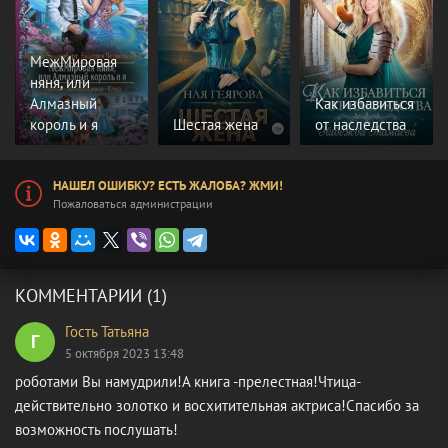
МежМировая
няня, или
Алмазный
Как избавиться
король и я
Шестая жена
от наследства
НАШЕЛ ОШИБКУ? ЕСТЬ ЖАЛОБА? ЖМИ!
Пожаловаться администрации
КОММЕНТАРИИ (1)
Гость Татьяна
Г
5 октября 2023 13:48
роботами Вы намудрили!А книга -прелестная!Чтица-
действительно золотко и восхитительная актриса!Спасибо за
возможность послушать!