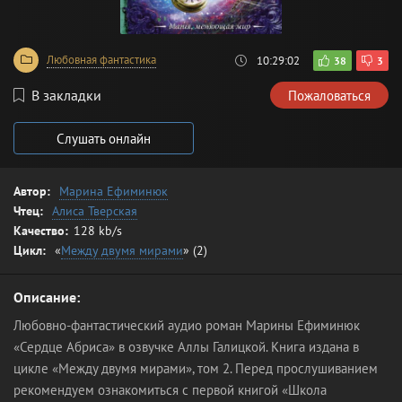
Любовная фантастика
10:29:02
38
3
В закладки
Пожаловаться
Слушать онлайн
Автор:
Марина Ефиминюк
Чтец:
Алиса Тверская
Качество:
128 kb/s
Цикл:
«
Между двумя мирами
» (2)
Описание:
Любовно-фантастический аудио роман Марины Ефиминюк
«Сердце Абриса» в озвучке Аллы Галицкой. Книга издана в
цикле «Между двумя мирами», том 2. Перед прослушиванием
рекомендуем ознакомиться с первой книгой «Школа