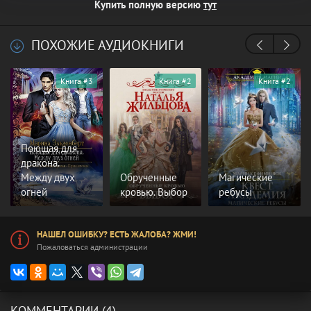
Купить полную версию
тут
ПОХОЖИЕ АУДИОКНИГИ
Книга #3
Книга #2
Книга #2
Поющая для
дракона.
Между двух
Обрученные
Магические
огней
кровью. Выбор
ребусы
НАШЕЛ ОШИБКУ? ЕСТЬ ЖАЛОБА? ЖМИ!
Пожаловаться администрации
КОММЕНТАРИИ (4)