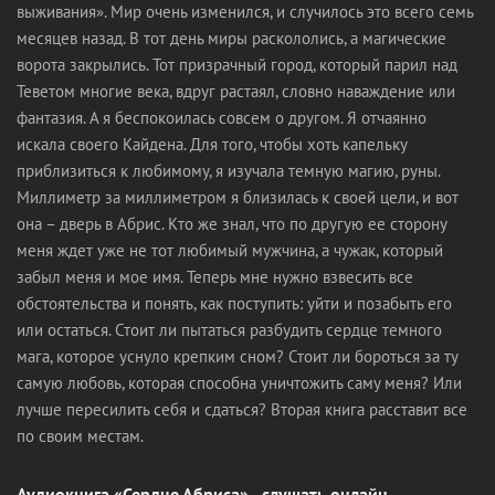
выживания». Мир очень изменился, и случилось это всего семь
месяцев назад. В тот день миры раскололись, а магические
ворота закрылись. Тот призрачный город, который парил над
Теветом многие века, вдруг растаял, словно наваждение или
фантазия. А я беспокоилась совсем о другом. Я отчаянно
искала своего Кайдена. Для того, чтобы хоть капельку
приблизиться к любимому, я изучала темную магию, руны.
Миллиметр за миллиметром я близилась к своей цели, и вот
она – дверь в Абрис. Кто же знал, что по другую ее сторону
меня ждет уже не тот любимый мужчина, а чужак, который
забыл меня и мое имя. Теперь мне нужно взвесить все
обстоятельства и понять, как поступить: уйти и позабыть его
или остаться. Стоит ли пытаться разбудить сердце темного
мага, которое уснуло крепким сном? Стоит ли бороться за ту
самую любовь, которая способна уничтожить саму меня? Или
лучше пересилить себя и сдаться? Вторая книга расставит все
по своим местам.
Аудиокнига «Сердце Абриса» - слушать онлайн