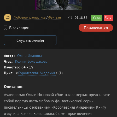
Любовная фантастика
/
Фэнтези
09:18:32
51
2
В закладки
Пожаловаться
Слушать онлайн
Автор:
Ольга Иванова
Чтец:
Ксения Большакова
Качество:
64 kb/s
Цикл:
«
Королевская Академия
» (1)
Описание:
Аудиороман Ольги Ивановой «Элитная семерка» представляет
собой первую часть любовно-фантастической серии
писательницы с названием «Королевская Академия». Книгу
озвучила Ксения Большакова. Сюжет произведения