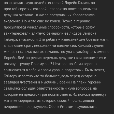
познакомит слушателей с историей Лорейн Гамильтон –
простой сиротки, которой невероятно повезло, ведь эта
девушка оказалась в числе поступивших Королевскую
академию. Но и это еще не конец. Позже в героине
просыпаются уникальные способности, которые сразу
заинтересовали элитную семерку и ее лидера Вейтона
Тайлера, в частности. Эти ребята – известнейшие боевые маги,
владеющие сразу несколькими видами сил. Каждый студент
мечтает стать частью их команды, но удача улыбнулась именно
Лорейн. Вейтон решил передать девушке свои полномочия и
покинул группу. Почему она? Неизвестно. Сама героиня
сомневается в себе и своем уровне подготовки. Быть может,
Тайлеру известно что-то большее, ведь перед уходом он
завладел чувствами и мыслями Лорейн. На плечи героини
свалилась большая ответственность и куча вопросов, на
которые ей предстоит разыскать ответы. Их поиски принесут
магичке сюрпризы, из которых каждый последующий
неприятнее предыдущего. Обо всём этом в аудиокниге.