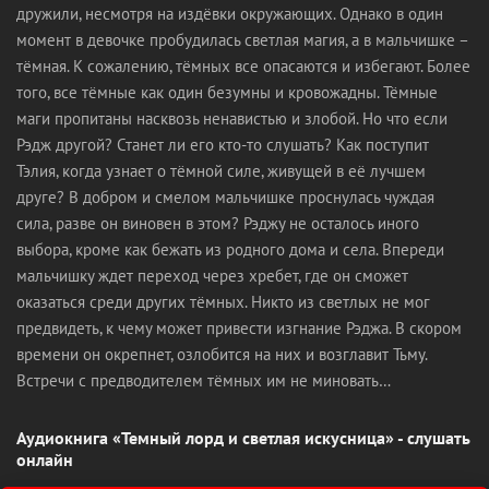
дружили, несмотря на издёвки окружающих. Однако в один
момент в девочке пробудилась светлая магия, а в мальчишке –
тёмная. К сожалению, тёмных все опасаются и избегают. Более
того, все тёмные как один безумны и кровожадны. Тёмные
маги пропитаны насквозь ненавистью и злобой. Но что если
Рэдж другой? Станет ли его кто-то слушать? Как поступит
Тэлия, когда узнает о тёмной силе, живущей в её лучшем
друге? В добром и смелом мальчишке проснулась чуждая
сила, разве он виновен в этом? Рэджу не осталось иного
выбора, кроме как бежать из родного дома и села. Впереди
мальчишку ждет переход через хребет, где он сможет
оказаться среди других тёмных. Никто из светлых не мог
предвидеть, к чему может привести изгнание Рэджа. В скором
времени он окрепнет, озлобится на них и возглавит Тьму.
Встречи с предводителем тёмных им не миновать…
Аудиокнига «Темный лорд и светлая искусница» - слушать
онлайн