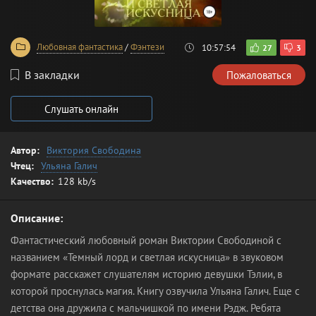
Любовная фантастика
/
Фэнтези
10:57:54
27
3
В закладки
Пожаловаться
Слушать онлайн
Автор:
Виктория Свободина
Чтец:
Ульяна Галич
Качество:
128 kb/s
Описание:
Фантастический любовный роман Виктории Свободиной с
названием «Темный лорд и светлая искусница» в звуковом
формате расскажет слушателям историю девушки Тэлии, в
которой проснулась магия. Книгу озвучила Ульяна Галич. Еще с
детства она дружила с мальчишкой по имени Рэдж. Ребята