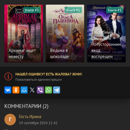
Книга #2
Книга #1
Книга #1
Свадебный
салон, или
Потусторонним
Архимаг ищет
Ведьма в
вход
невесту
шоколаде
воспрещен
НАШЕЛ ОШИБКУ? ЕСТЬ ЖАЛОБА? ЖМИ!
Пожаловаться администрации
КОММЕНТАРИИ (2)
Гость Ирина
Г
19 сентября 2024 21:42