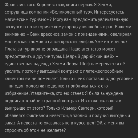
Франглисского Королевства», книга первая. Я Хелми,
сотрудница компании «Великолепный тур». Интересуетесь
магическим туризмом? Могу вам предложить увлекательную
экскурсию по историческому городку волшебных рас. Вашему
вниманию – Банк драконов, замок с привидениями, ювелирная
мастерская гномов и салон красоты эльфов. Уже интересно?
Плата за тур вполне оправдана. Наше агентство может
предоставить и другие туры. Щедрый дарийский шейх –
единственная надежда Хелми Леруа. Шеф намеревается её
уволить, поэтому выгодный контракт с платежеспособным
клиентом ей не помешает. Только шейх поставил одно условие
– ни один холостяк не должен приближаться к его
избраннице. Угадайте-ка, кто ею станет. Я была вынуждена
подписать крайне странный контракт. И кто же оказался в
выигрыше от этого? Только Ильмар Сантери, который
обзавелся фиктивной невестой, а заодно и получил выгодный
заказ. А невеста-то оказалась не в курсе дел! Эй, а меня вы
спросить об этом не желаете?