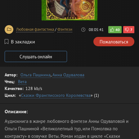
Любовная фантастика
/
Фэнтези
08:05:41
40
7
В закладки
Пожаловаться
Слушать онлайн
Автор:
Ольга Пашнина
,
Анна Одувалова
Чтец:
Вета
Качество:
128 kb/s
Цикл:
«
Сказки Франглисского Королевства
» (1)
Описание:
Аудиокнига в жанре любовного фэнтези Анны Одуваловой и
Ольги Пашниной «Великолепный тур, или Помолвка по
контракту» в озвучке Веты. Роман издан в цикле «Сказки