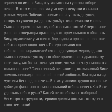
героиня по имени Вика, очутившаяся на суровом отборе
невест. В этом мероприятии участвуют девушки из самых
разных миров. Победительницами станут пять девушек,
которым суждено разделить судьбу с властелинами миров.
Ставки невероятно высоки, события накаляются! Смертельное
ранение императора драконов, в котором пытаются обвинить
Вику, отравление участниц отбора ядом и прочие неприятные
события происходят здесь. Пятеро финалисток –
собственность правителей пяти лидирующих миров, однако
главная героиня чувствует особое притяжение к драконьему
советнику, как быть с этим чувством, что час от часу становится
только сильнее? Таинственный незнакомец, оказывавший Вике
помощь, неожиданно стал её первой любовью. Два года назад
мужчина бесследно исчез… В этих условиях трудно выстоять и
дойти до финального этапа испытаний отбора невест. Как Вике
удержать себя в руках? Как ей не ошибиться с выбором?
Несмотря на трудности, героиня должна доказать всем, чего
стоят землянки!