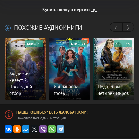
Купить полную версию
тут
ПОХОЖИЕ АУДИОКНИГИ
Книга #2
Книга #1
Книга #3
Академия
невест 2.
Последний
Избранница
Под небом
отбор
грозы
четырёх миров
НАШЕЛ ОШИБКУ? ЕСТЬ ЖАЛОБА? ЖМИ!
Пожаловаться администрации