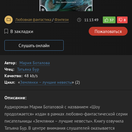
Любовная фантастика
/
Фэнтези
11:13:49
37
8
В закладки
Пожаловаться
Слушать онлайн
Автор:
Мария Боталова
Чтец:
Татьяна Бур
Качество:
48 kb/s
Цикл:
«
Землянки – лучшие невесты
» (2)
Описание:
Аудиороман Марии Боталовой с названием «Шоу
продолжается» издан в рамках любовно-фантастической серии
писательницы «Землянки – лучшие невесты». Книгу озвучила
Татьяна Бур. В центре внимания слушателей оказывается