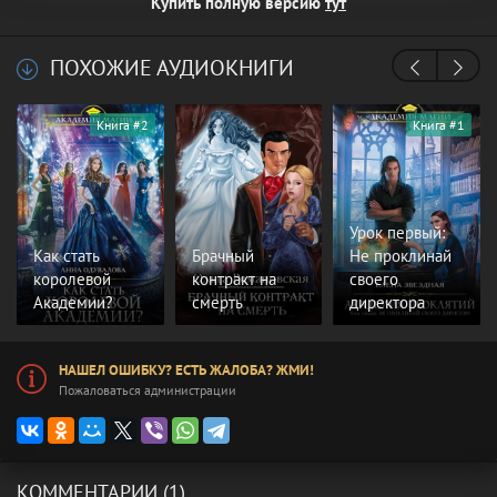
Купить полную версию
тут
ПОХОЖИЕ АУДИОКНИГИ
Книга #2
Книга #1
Урок первый:
Как стать
Брачный
Не проклинай
королевой
контракт на
своего
Академии?
смерть
директора
НАШЕЛ ОШИБКУ? ЕСТЬ ЖАЛОБА? ЖМИ!
Пожаловаться администрации
КОММЕНТАРИИ (1)