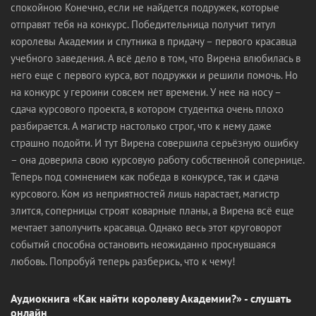
спокойною Конечно, если не найдется подружек, которые
отправят тебя на конкурс. Победительница получит титул
королевы Академии и спутника в придачу – первого красавца
учебного заведения. А всё дело в том, что Вирена влюбилась в
него еще с первого курса, вот подружки и решили помочь. Но
на конкурс у героини совсем нет времени. У нее на носу –
сдача курсового проекта, в котором студентка очень плохо
разбирается. А магистр настолько строг, что к нему даже
страшно подойти. И тут Вирена совершила серьёзную ошибку
– она доверила свою курсовую работу собственной сопернице.
Теперь под сомнением как победа в конкурсе, так и сдача
курсового. Ком из неприятностей лишь нарастает, магистр
злится, соперницы строят коварные планы, а Вирена всё еще
мечтает заполучить красавца. Однако весь этот круговорот
событий способна остановить неожиданно проснувшаяся
любовь. Попробуй теперь разберись, что к чему!
Аудиокнига «Как найти королеву Академии?» - слушать
онлайн