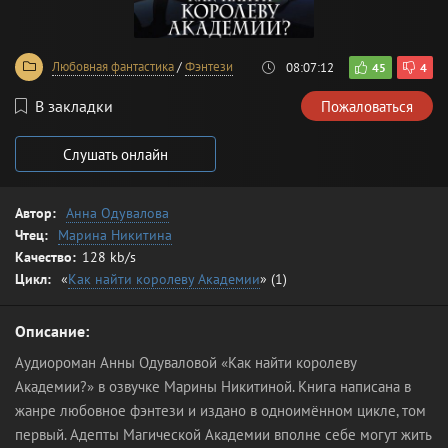
Любовная фантастика
/
Фэнтези
08:07:12
45
4
В закладки
Пожаловаться
Слушать онлайн
Автор:
Анна Одувалова
Чтец:
Марина Никитина
Качество:
128 kb/s
Цикл:
«
Как найти королеву Академии
» (1)
Описание:
Аудиороман Анны Одуваловой «Как найти королеву
Академии?» в озвучке Марины Никитиной. Книга написана в
жанре любовное фэнтези и издано в одноимённом цикле, том
первый. Адепты Магической Академии вполне себе могут жить