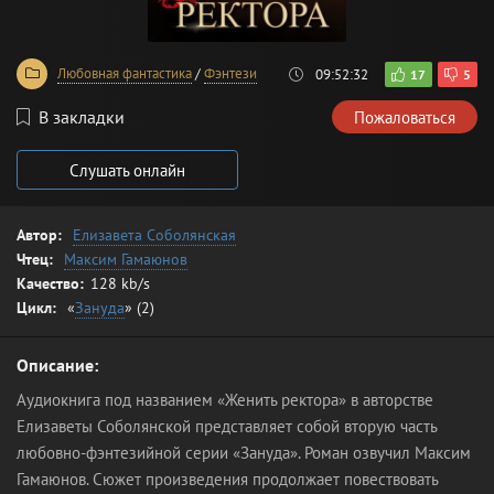
Любовная фантастика
/
Фэнтези
09:52:32
17
5
В закладки
Пожаловаться
Слушать онлайн
Автор:
Елизавета Соболянская
Чтец:
Максим Гамаюнов
Качество:
128 kb/s
Цикл:
«
Зануда
» (2)
Описание:
Аудиокнига под названием «Женить ректора» в авторстве
Елизаветы Соболянской представляет собой вторую часть
любовно-фэнтезийной серии «Зануда». Роман озвучил Максим
Гамаюнов. Сюжет произведения продолжает повествовать