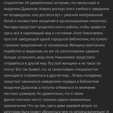
слушателям об удивительных историях, что происходят в
Академии Драконов. Новому ректору этого учебного заведения
не позавидуешь: ему достался вуз с ужасной материальной
базой и множеством упущений в организационных моментах.
Рангарру предстоит проделать много работы, чтобы привести
здесь всё в надлежащий вид и состояние. Алле Николаевне,
простой заведующей одной городской библиотеки, поступило
странное предложение от незнакомца. Женщину пригласили
поработать в академию, но вот её расположение удивило
больше остального, ведь Алле Николаевне предстояло
отправиться в другой мир. Русской женщине и не такое по
плечу! Вот так бывает, что за талантливым специалистом
приходится отправляться в другой мир... Теперь попаданке
предстоит заниматься наведением порядка в библиотеке
Академии Драконов, а попутно отбиваться от внимания
местных ухажеров. Не удивительно, что в таком
фантастическом месте героиню ждали невероятные
приключения. Что уж там, здесь даже рядовой вопрос из
категории быта может обернуться чем-то непредсказуемым! И