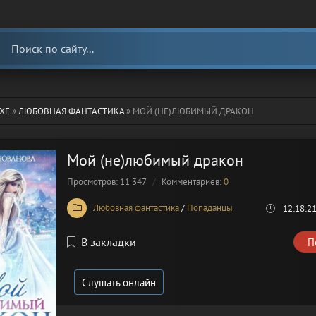
ХЕ
»
ЛЮБОВНАЯ ФАНТАСТИКА
» МОЙ (НЕ)ЛЮБИМЫЙ ДРАКОН
Мой (не)любимый дракон
Просмотров: 11 347
Комментариев:
0
Любовная фантастика
/
Попаданцы
12:18:2
В закладки
П
Слушать онлайн