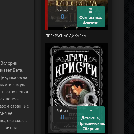
Рейтинг
0
Рейтинг
0
Фантастика,
Фэнтези
ПРЕКРАСНАЯ ДИКАРКА
КУРЬЕР-619 (
ЧЕЛЯБИНСК)
т Валерии
ивает Вета.
 Девушка была
 выйти замуж.
зать отношения
ая полоса.
разом странные
Рейтинг
Аня не
0
Рейтинг
Детектив,
ка, оказалась
+2
Приключения,
о, личная
Сборник