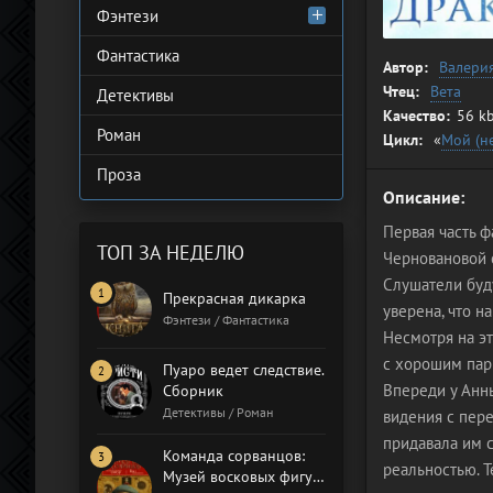
Фэнтези
Фантастика
Автор:
Валери
Чтец:
Вета
Детективы
Качество:
56 kb
Роман
Цикл:
«
Мой (н
Проза
Описание:
Первая часть ф
ТОП ЗА НЕДЕЛЮ
Черновановой 
Слушатели буд
Прекрасная дикарка
уверена, что н
Фэнтези / Фантастика
Несмотря на эт
с хорошим парн
Пуаро ведет следствие.
Впереди у Анн
Сборник
Детективы / Роман
видения с пер
придавала им с
Команда сорванцов:
реальностью. Т
Музей восковых фигур.