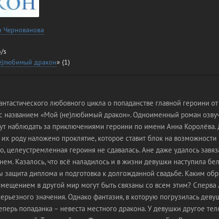
я Чернованова
/s
е)любимый дракон
» (1)
антастического любовного цикла о попаданстве главной героини о
с названием «Мой (не)любимый дракон». Одноименный роман озвуч
ут наблюдать за приключениями героини по имени Анна Королёва.
а их роду наложено проклятие, которое ставит блок на возможности
о, целеустремленная героиня не сдавалась. Ане даже удалось завя
ем. Казалось, что всё наладилось и в жизни девушки наступила бел
ы защита диплома и подготовка к долгожданной свадьбе. Каким об
емещением в другой мир могут быть связаны со всем этим? Сперва 
ерьезного значения. Однако фантазия, в которую погрузилась девуш
еперь попаданка – невеста местного дракона. У девушки другое тел