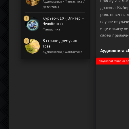
прислуга и мас
Бал газовщиков
Аудиосказки / Фантастика /
Детективы
дракона. Выбор
роль невесты л
Курьер-619 (Юпитер –
случае неудачи
Челябинск)
еще никому не 
Фантастика
своей привычн
В стране дремучих
трав
Аудиокнига «
Аудиосказки / Фантастика
playlist not found or 