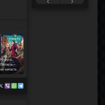
Книга #1
Маруся.
Попасть –
не напасть