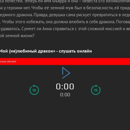
са почестей. Теперь ей имя Фьярра и она – невеста Его Великолепи
а у героини нет. Чтобы её земной муж был в безопасности, ей прид
едяного дракона. Правда, девушка сама рискует превратиться в лед
. Чтобы этого избежать, она должна влюбить в себя дракона. Погова
удавалось. Сумеет ли Анна справиться с этой сложной миссией и ве
ой земной жизни?
Мой (не)любимый дракон» - слушать онлайн
access denied
0:00
0:00