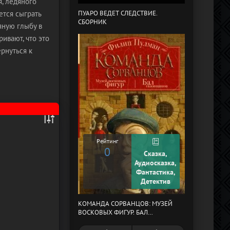
я, ледяного
ется сыграть
ПУАРО ВЕДЕТ СЛЕДСТВИЕ.
СБОРНИК
В СТРАНЕ ДРЕ
яную глыбу в
ривают, что это
рнуться к
Рейтинг
0
Сказка,
Рейтинг
Аудиосказка,
0
Фантастика,
Детектив
КОМАНДА СОРВАНЦОВ: МУЗЕЙ
МЕРТВЫЙ АУЛ
ВОСКОВЫХ ФИГУР. БАЛ
ГАЗОВЩИКОВ