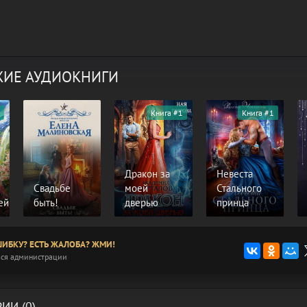
ИЕ АУДИОКНИГИ
Книга #1
Книга #1
Дракон за
Невеста
Свадьбе
моей
Стального
ей
быть!
дверью
принца
ИБКУ? ЕСТЬ ЖАЛОБА? ЖМИ!
ся администрации
ИИ (0)