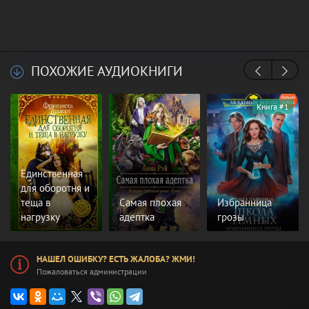
ПОХОЖИЕ АУДИОКНИГИ
Книга #1
Единственная
для оборотня и
теща в
Самая плохая
Избранница
нагрузку
адептка
грозы
НАШЕЛ ОШИБКУ? ЕСТЬ ЖАЛОБА? ЖМИ!
Пожаловаться администрации