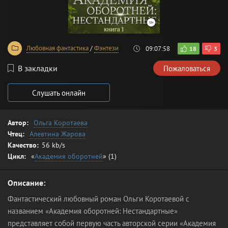
Любовная фантастика
/
Фэнтези
09:07:58
18
3
В закладки
Пожаловаться
Слушать онлайн
Автор:
Ольга Коротаева
Чтец:
Алевтина Жарова
Качество:
56 kb/s
Цикл:
«
Академия оборотней
» (1)
Описание:
Фантастический любовный роман Ольги Коротаевой с
названием «Академия оборотней: Нестандартные»
представляет собой первую часть авторской серии «Академия