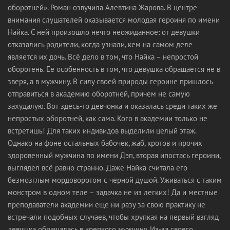
оборотней». Роман озвучила Алевтина Жарова. В центре
внимания слушателей оказывается молодая героиня по имени
Найка. С ней произошло нечто неожиданное: от девушки
отказались родители, когда узнали, кем на самом деле
является их дочь. Всё дело в том, что Найка – непростой
оборотень. Её особенность в том, что девушка обращается не в
зверя, а в мужчину. В силу своей природы героине пришлось
отправиться в академию оборотней, причем не самую
захудалую. Вот здесь-то девчонка и оказалась среди таких же
непростых оборотней, как сама. Кого в академии только не
встретишь! Для таких индивидов выделили целый этаж.
Однако на фоне остальных бабочек, жаб, кротов и прочих
здоровенный мужчина по имени Дэп, вторая ипостась героини,
выглядел всё равно странно. Даже Найка считала его
безмозглым мордоворотом с чёрной душой. Уживаться с таким
монстром в одном теле – задачка не из легких! Да и местные
преподаватели академии еще ни разу за свою практику не
встречали подобных случаев, чтобы хрупкая на первый взгляд
девушка обращалась в крепкого мужчину. Из-за своего