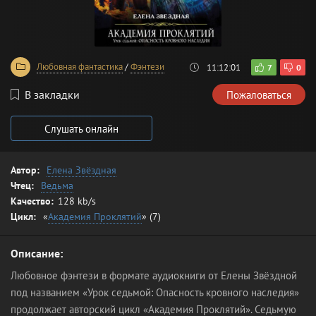
Любовная фантастика
/
Фэнтези
11:12:01
7
0
В закладки
Пожаловаться
Слушать онлайн
Автор:
Елена Звёздная
Чтец:
Ведьма
Качество:
128 kb/s
Цикл:
«
Академия Проклятий
» (7)
Описание:
Любовное фэнтези в формате аудиокниги от Елены Звёздной
под названием «Урок седьмой: Опасность кровного наследия»
продолжает авторский цикл «Академия Проклятий». Седьмую