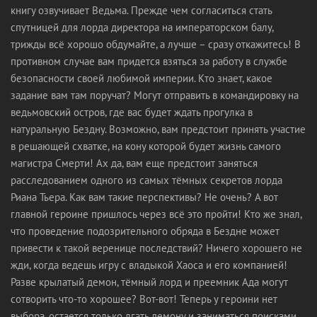
книгу озвучивает Ведьма. Прежде чем согласиться стать
спутницей для лорда директора на императорском балу,
трижды всё хорошо обдумайте, а лучше – сразу откажитесь! В
противном случае вам придется взяться за работу в службе
безопасности своей любимой империи. Кто знает, какое
задание вам там поручат? Могут отправить в командировку на
ведьмовский остров, где вас будет ждать прогулка в
натуральную Бездну. Возможно, вам предстоит принять участие
в решающей схватке, на кону которой будет жизнь самого
магистра Смерти! Ах да, вам еще предстоит заняться
расследованием одного из самых тёмных секретов лорда
Риана Тьера. Как вам такие перспективы? Не очень? А вот
главной героине пришлось через всё это пройти! Кто же знал,
что проведение подозрительного обряда в Бездне может
привести к такой веренице последствий? Ничего хорошего не
жди, когда ведешь игру с владыкой Хаоса и его компанией!
Разве крылатый демон, тёмный лорд и преемник Ада могут
сотворить что-то хорошее? Вот-вот! Теперь у героини нет
выбора, остается только лгать демону и заниматься поисками