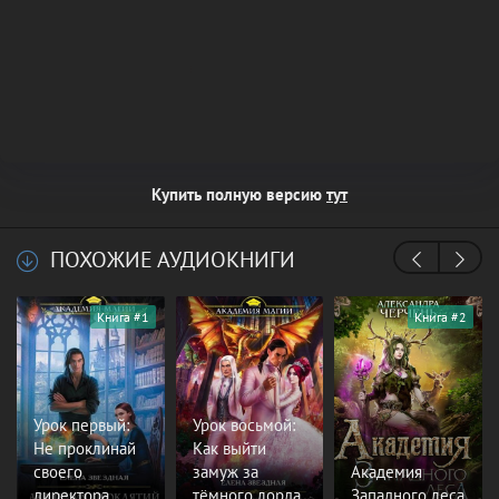
Купить полную версию
тут
ПОХОЖИЕ АУДИОКНИГИ
Книга #1
Книга #2
Урок первый:
Урок восьмой:
Не проклинай
Как выйти
своего
замуж за
Академия
директора
тёмного лорда
Западного леса