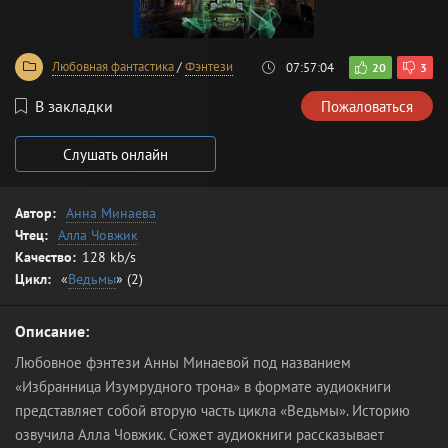
Любовная фантастика
/
Фэнтези
07:57:04
20
3
В закладки
Пожаловаться
Слушать онлайн
Автор:
Анна Минаева
Чтец:
Алла Човжик
Качество:
128 kb/s
Цикл:
«
Ведьмы
» (2)
Описание:
Любовное фэнтези Анны Минаевой под названием
«Избранница Изумрудного трона» в формате аудиокниги
представляет собой вторую часть цикла «Ведьмы». Историю
озвучила Алла Човжик. Сюжет аудиокниги рассказывает