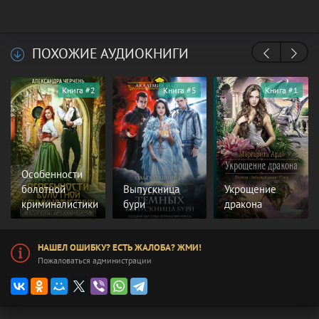
ПОХОЖИЕ АУДИОКНИГИ
Книга #2
Книга #5
Книга #1
Особенности
болотной
Выпускница
Укрощение
криминалистики
бури
дракона
НАШЕЛ ОШИБКУ? ЕСТЬ ЖАЛОБА? ЖМИ!
Пожаловаться администрации