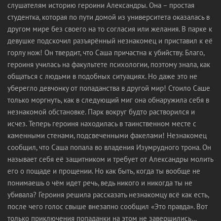
слушателям историю героини Александры. Она – простая
студентка, которая по пути домой из университета оказалась в
другом мире без своего на то согласия или желания. В парке к
девушке подскочил разъярённый незнакомец и приставил к её
горлу нож! Он твердит, что Саша причастна к убийству. Благо,
героиня училась на факультете психологии, поэтому знала, как
общаться с людьми в подобных ситуациях. Но даже это не
уберегло девчонку от попаданства в другой мир! Стоило Саше
только моргнуть, как в следующий миг она обнаружила себя в
незнакомой обстановке. Парк вокруг будто растворился и
исчез. Теперь героиня находилась в таинственном месте с
каменными стенами, подсвеченными факелами! Незнакомец
сообщил, что Саша попала во владения Изумрудного трона. Он
называет себя её защитником и требует от Александры молить
его о пощаде и прощении. Но как быть, когда ты вообще не
понимаешь о чём идет речь, ведь никого и никогда ты не
убивала? Героиня решила рассказать незнакомцу всё как есть,
после чего голос свыше внезапно сообщил «Это правда». Вот
только приключения попаданки на этом не завершились…