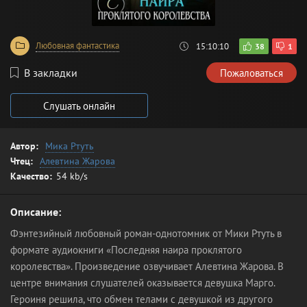
Любовная фантастика
15:10:10
38
1
В закладки
Пожаловаться
Слушать онлайн
Автор:
Мика Ртуть
Чтец:
Алевтина Жарова
Качество:
54 kb/s
Описание:
Фэнтезийный любовный роман-однотомник от Мики Ртуть в
формате аудиокниги «Последняя наира проклятого
королевства». Произведение озвучивает Алевтина Жарова. В
центре внимания слушателей оказывается девушка Марго.
Героиня решила, что обмен телами с девушкой из другого