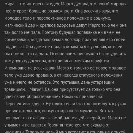
мира – это интересная идея. Марго думала, что новый мир для
неё откроет большие возможности. Она рассчитывала, что
молодое тело и перспективное положение в социуме,
магический дар и крепкое здоровье дадут Марго то, о чем она
так долго мечтала. Поэтому будущая попаданка ни в чём не
сомневалась, когда заключала договор, подкрепляя его своей
подписью. Она даже не стала вчитываться в условия, хотя ей
бы стоило это сделать. Особое внимание нужно было уделить
тому пункту договора, что прописан мелким шрифтом…
Иномиряне не рассказали Марго о том, что её новое молодое
тело уже давно продано, а от некогда статусного положения
уже ничего не осталось. Это пустышка, дань устаревшим
традициям… Магия? Да, она присутствует, да только что она
дает своей обладательнице? Никаких привилегий!
Перспективы здесь? Ну только если быстро погибнуть в руках
привлекательного, но жутко мрачного мужчины. Вот так
попаданство оказалось самой настоящей аферой, но Марго не
унывает и не сдается. Героиня тоже кое-что скрыла от
иномирян. Теперь её новый мир встретится отнюдь не с тихой