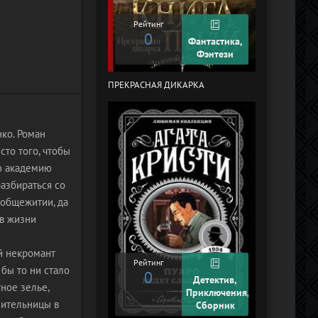
Рейтинг
0
Рейтинг
0
Фантастика,
Фэнтези
ПРЕКРАСНАЯ ДИКАРКА
КУРЬЕР-619 (
ЧЕЛЯБИНСК)
ко. Роман
то того, чтобы
ую академию
азбираться со
 общежитии, да
 в жизни
й некромант
Рейтинг
 бы то ни стало
0
Рейтинг
Детектив,
+2
ное зелье,
Приключения,
лительницы в
Сборник