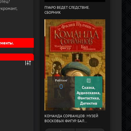
отец?
ПУАРО ВЕДЕТ СЛЕДСТВИЕ.
екромант,
СБОРНИК
В СТРАНЕ ДРЕ
гменты.
Рейтинг
0
Сказка,
Рейтинг
Аудиосказка,
0
Фантастика,
Детектив
КОМАНДА СОРВАНЦОВ: МУЗЕЙ
МЕРТВЫЙ АУЛ
ВОСКОВЫХ ФИГУР. БАЛ
ГАЗОВЩИКОВ