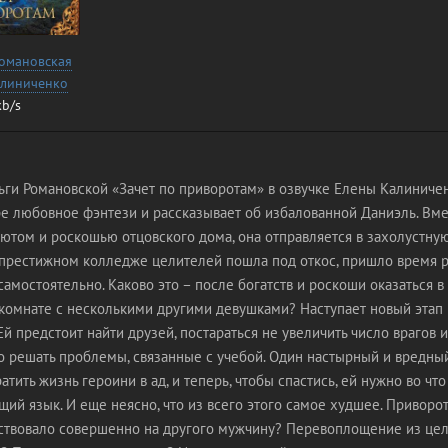
Романовская
алиниченко
kb/s
ьги Романовской «Зачет по приворотам» в озвучке Елены Калиничен
е любовное фэнтези и рассказывает об избалованной Даниэль. Вмес
уютом и роскошью отцовского дома, она отправляется в захолустн
в престижном колледже целителей пошла под откос, пришло время р
амостоятельно. Каково это – после богатств и роскоши оказаться в
 комнате с несколькими другими девушками? Наступает новый этап
Ей предстоит найти друзей, постараться не увеличить число врагов и
о решать проблемы, связанные с учебой. Один настырный и вредны
атить жизнь героини в ад, и теперь, чтобы спастись, ей нужно во что
щий язык. И еще неясно, что из всего этого самое худшее. Приворот
ствовало совершенно на другого мужчину? Перевоплощение из це