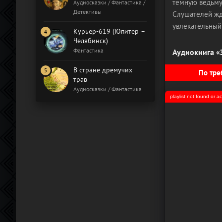
Бал газовщиков
темную ведьму
Аудиосказки / Фантастика /
Детективы
Слушателей жд
увлекательный
Курьер-619 (Юпитер –
Челябинск)
Фантастика
Аудиокнига «
В стране дремучих
По тре
трав
Аудиосказки / Фантастика
playlist not found or 