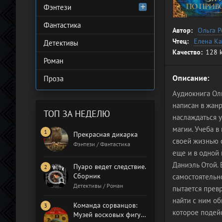
Фэнтези
Фантастика
Автор:
Ольга 
Чтец:
Елена К
Детективы
Качество:
128 
Роман
Описание:
Проза
Аудиокнига Ол
написан в жанр
ТОП ЗА НЕДЕЛЮ
наслаждаться 
магии. Учеба 
Прекрасная дикарка
своей жизнью с
Фэнтези / Фантастика
еще и в одной
Даниэль Отой. 
Пуаро ведет следствие.
Сборник
самостоятельн
Детективы / Роман
пытается превр
найти с ним об
Команда сорванцов:
которое подей
Музей восковых фигур.