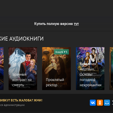
Купить полную версию
тут
ИЕ АУДИОКНИГИ
Книга #3
Академия
мертвых.
Брачный
Основы
контракт на
Проклятый
погодной
смерть
ректор
некромантии
ИБКУ? ЕСТЬ ЖАЛОБА? ЖМИ!
ся администрации