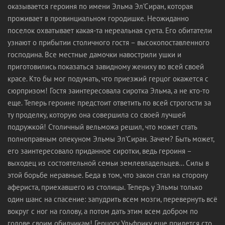
оказывается героиня по имени Эльма Эл’Сиран, которая
проживает в провинциальном городишке. Неожиданно
поселок охватывает какая-та нереальная суета. Его обитатели
узнают о прибытии столичного гостя – высокопоставленного
господина. Все местные дамочки навострили ушки и
приготовились показаться завидному жениху во всей своей
красе. Кто бы мог подумать, что приезжий герцог окажется с
сюрпризом! Гостя заинтересовала сиротка Эльма, а не кто-то
еще. Теперь героине предстоит ответить по всей строгости за
ту проделку, которую она совершила со своей лучшей
подружкой! Столичный вельможа решил, что может стать
полноправным опекуном Эльмы Эл’Сиран. Зачем? Быть может,
его заинтересовало приданное сиротки, ведь героиня –
выходец из состоятельной семьи землевладельцев… Силы в
этой борьбе неравные. Беда в том, что закон стал на сторону
афериста, приехавшего из столицы. Теперь у Эльмы только
один шанс на спасение: запудрить всем мозги, перевернуть всё
вокруг с ног на голову, а потом дать этим всем добром по
голове своим обидчикам! Герцогу Ульфрику еще придется сто