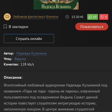
Любовная фантастика
/
Фэнтези
13:20:45
17
3
В закладки
Пожаловаться
Слушать онлайн
Автор:
Надежда Кузьмина
Чтец:
Ведьма
Качество:
128 kb/s
Описание:
Фэнтезийный любовный аудиороман Надежды Кузьминой под
названием «Пара не пара - парень не парень», озвученный
пользователем под псевдонимом Ведьма. Сюжет данной
истории повествует слушателям интригующую историю,
наполненную юмором. В центре внимания слушателей