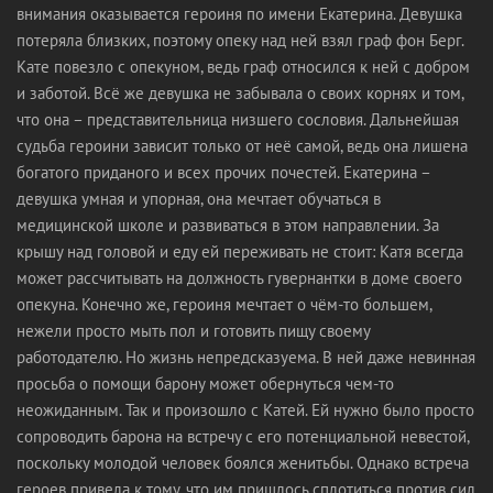
внимания оказывается героиня по имени Екатерина. Девушка
потеряла близких, поэтому опеку над ней взял граф фон Берг.
Кате повезло с опекуном, ведь граф относился к ней с добром
и заботой. Всё же девушка не забывала о своих корнях и том,
что она – представительница низшего сословия. Дальнейшая
судьба героини зависит только от неё самой, ведь она лишена
богатого приданого и всех прочих почестей. Екатерина –
девушка умная и упорная, она мечтает обучаться в
медицинской школе и развиваться в этом направлении. За
крышу над головой и еду ей переживать не стоит: Катя всегда
может рассчитывать на должность гувернантки в доме своего
опекуна. Конечно же, героиня мечтает о чём-то большем,
нежели просто мыть пол и готовить пищу своему
работодателю. Но жизнь непредсказуема. В ней даже невинная
просьба о помощи барону может обернуться чем-то
неожиданным. Так и произошло с Катей. Ей нужно было просто
сопроводить барона на встречу с его потенциальной невестой,
поскольку молодой человек боялся женитьбы. Однако встреча
героев привела к тому, что им пришлось сплотиться против сил