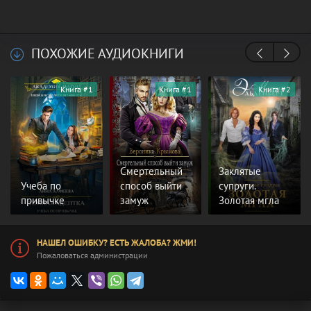
ПОХОЖИЕ АУДИОКНИГИ
Книга #1
Книга #1
Книга #2
Смертельный
Заклятые
Учеба по
способ выйти
супруги.
привычке
замуж
Золотая мгла
НАШЕЛ ОШИБКУ? ЕСТЬ ЖАЛОБА? ЖМИ!
Пожаловаться администрации