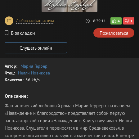
Любовная фантастика
8:39:11
4
1
В закладки
Пожаловаться
Слушать онлайн
Автор:
Мария Геррер
Чтец:
Нелли Новикова
Качество:
56 kb/s
Описание:
Фантастический любовный роман Марии Геррер с названием
«Наваждение и благородство» представляет собой первую
часть авторской серии «Наваждение». Книгу озвучивает Нелли
Новикова. Слушатели переносятся в мир Средневековья, в
котором люди активно пользуются магической силой. В центре