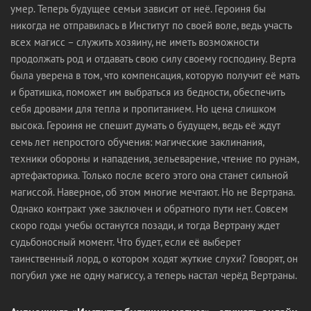
умер. Теперь будущее семьи зависит от неё. Героиня бы
никогда не отправилась в Институт по своей воле, ведь участь
всех магисс – служить хозяину, не иметь возможности
продолжать род и отдавать свою силу своему господину. Верта
была уверена в том, что компенсация, которую получит её мать
и братишка, поможет им выбраться из бедности, обеспечить
себя дровами для тепла и пропитанием. Но цена слишком
высока. Героиня не спешит думать о будущем, ведь её ждут
семь лет непростого обучения: магические заклинания,
техники обороны и нападения, зельеварение, чтение по рунам,
артефакторика. Только после всего этого она станет сильной
магиссой. Наверное, об этом многие мечтают. Но не Вертрана.
Однако контракт уже заключен и обратного пути нет. Совсем
скоро годы учебы останутся позади, и тогда Вертрану ждет
судьбоносный момент. Что будет, если её выберет
таинственный лорд, о котором ходят жуткие слухи? Говорят, он
погубил уже не одну магиссу, а теперь настал черёд Вертраны.