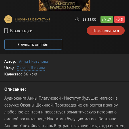
Любовная фантастика
13:33:00
17
3
В закладки
Пожаловаться
Слушать онлайн
Автор:
Анна Платунова
Чтец:
Оксана Шокина
Качество:
56 kb/s
Описание:
Аудиокнига Анны Платуновой «Институт будущих магисс» в
озвучке Оксаны Шокиной. Произведение относится к жанру
любовное фэнтези и повествует романтическую историю о
смелой воспитаннице Института будущих магисс Вертране
Анелли. Спокойная жизнь Вертраны закончилась, когда её отец