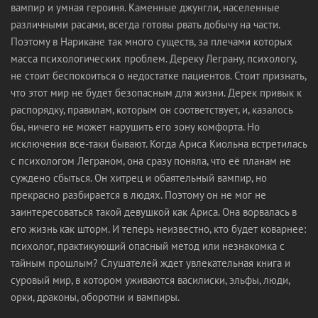
вампир и умная героиня. Каменные джунгли, населенные
различными расами, всегда готовы рвать добычу на части.
Поэтому в Нарикане так много существ, за плечами которых
масса психологических проблем. Дереку Леграну, психологу,
не стоит беспокоиться о недостатке пациентов. Стоит признать,
что этот мир не будет безопасным для жизни. Дерек привык к
распорядку, правилам, которым он соответствует, и, казалось
бы, ничего не может нарушить его зону комфорта. Но
исключения все-таки бывают. Когда Ариса Киольна встретилась
с психологом Леграном, она сразу поняла, что её планам не
суждено сбыться. Он хитрец и обаятельный вампир, но
прекрасно разбирается в людях. Поэтому он не мог не
заинтересоваться такой девушкой как Ариса. Она ворвалась в
его жизнь как шторм. И теперь неизвестно, кто будет коварнее:
психолог, практикующий опасный метод или незнакомка с
тайным прошлым? Слушателей ждет увлекательная книга и
суровый мир, в котором уживаются василиски, эльфы, люди,
орки, драконы, оборотни и вампиры.