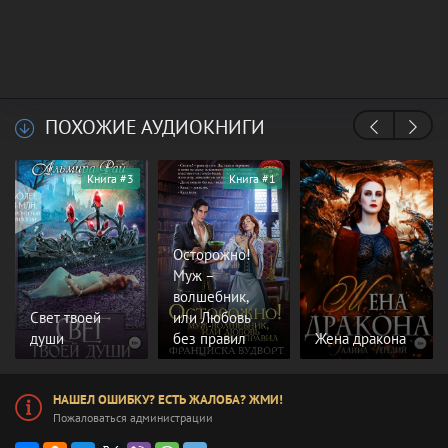
ПОХОЖИЕ АУДИОКНИГИ
Книга #3
Книга #1
Осторожно!
Муж –
волшебник,
Свет твоей
или Любовь
души
без правил
Жена дракона
НАШЕЛ ОШИБКУ? ЕСТЬ ЖАЛОБА? ЖМИ!
Пожаловаться администрации