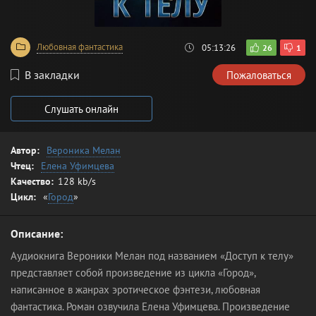
Любовная фантастика
05:13:26
26
1
В закладки
Пожаловаться
Слушать онлайн
Автор:
Вероника Мелан
Чтец:
Елена Уфимцева
Качество:
128 kb/s
Цикл:
«
Город
»
Описание:
Аудиокнига Вероники Мелан под названием «Доступ к телу»
представляет собой произведение из цикла «Город»,
написанное в жанрах эротическое фэнтези, любовная
фантастика. Роман озвучила Елена Уфимцева. Произведение