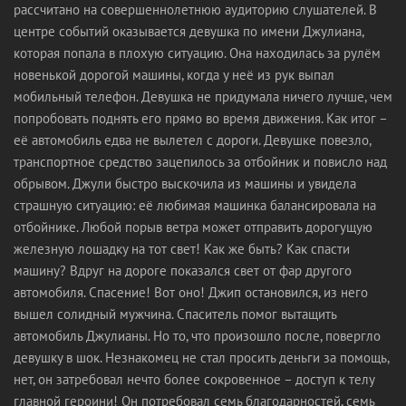
рассчитано на совершеннолетнюю аудиторию слушателей. В
центре событий оказывается девушка по имени Джулиана,
которая попала в плохую ситуацию. Она находилась за рулём
новенькой дорогой машины, когда у неё из рук выпал
мобильный телефон. Девушка не придумала ничего лучше, чем
попробовать поднять его прямо во время движения. Как итог –
её автомобиль едва не вылетел с дороги. Девушке повезло,
транспортное средство зацепилось за отбойник и повисло над
обрывом. Джули быстро выскочила из машины и увидела
страшную ситуацию: её любимая машинка балансировала на
отбойнике. Любой порыв ветра может отправить дорогущую
железную лошадку на тот свет! Как же быть? Как спасти
машину? Вдруг на дороге показался свет от фар другого
автомобиля. Спасение! Вот оно! Джип остановился, из него
вышел солидный мужчина. Спаситель помог вытащить
автомобиль Джулианы. Но то, что произошло после, повергло
девушку в шок. Незнакомец не стал просить деньги за помощь,
нет, он затребовал нечто более сокровенное – доступ к телу
главной героини! Он потребовал семь благодарностей, семь