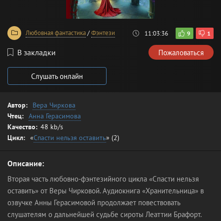
Любовная фантастика
/
Фэнтези
11:03:36
9
1
В закладки
Пожаловаться
Слушать онлайн
Автор:
Вера Чиркова
Чтец:
Анна Герасимова
Качество:
48 kb/s
Цикл:
«
Спасти нельзя оставить
» (2)
Описание:
Вторая часть любовно-фэнтезийного цикла «Спасти нельзя
оставить» от Веры Чирковой. Аудиокнига «Хранительница» в
озвучке Анны Герасимовой продолжает повествовать
слушателям о дальнейшей судьбе сироты Леаттии Брафорт.