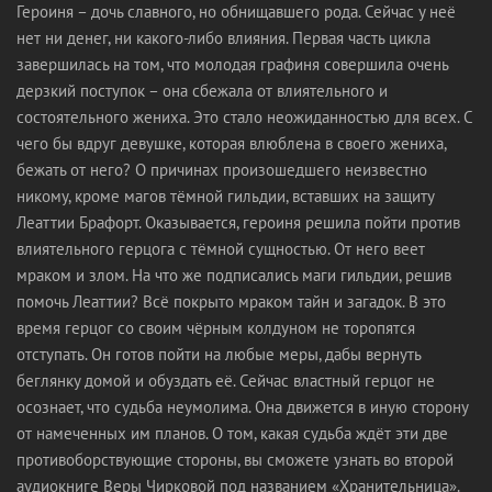
Героиня – дочь славного, но обнищавшего рода. Сейчас у неё
нет ни денег, ни какого-либо влияния. Первая часть цикла
завершилась на том, что молодая графиня совершила очень
дерзкий поступок – она сбежала от влиятельного и
состоятельного жениха. Это стало неожиданностью для всех. С
чего бы вдруг девушке, которая влюблена в своего жениха,
бежать от него? О причинах произошедшего неизвестно
никому, кроме магов тёмной гильдии, вставших на защиту
Леаттии Брафорт. Оказывается, героиня решила пойти против
влиятельного герцога с тёмной сущностью. От него веет
мраком и злом. На что же подписались маги гильдии, решив
помочь Леаттии? Всё покрыто мраком тайн и загадок. В это
время герцог со своим чёрным колдуном не торопятся
отступать. Он готов пойти на любые меры, дабы вернуть
беглянку домой и обуздать её. Сейчас властный герцог не
осознает, что судьба неумолима. Она движется в иную сторону
от намеченных им планов. О том, какая судьба ждёт эти две
противоборствующие стороны, вы сможете узнать во второй
аудиокниге Веры Чирковой под названием «Хранительница».