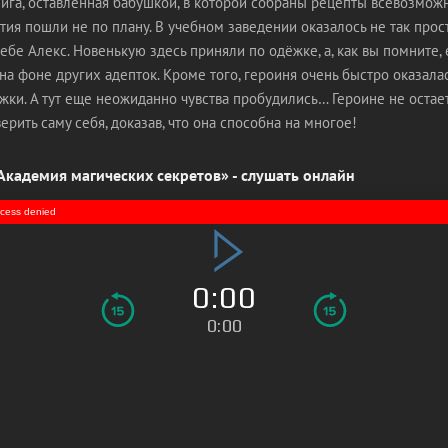
нига, оставленная бабушкой, в которой собраны рецепты всевозмож
тия пошли не по плану. В учебном заведении оказалось не так прост
ебе Алекс. Новенькую здесь приняли по одёжке, а, как вы помните,
а фоне других адепток. Кроме того, героиня очень быстро оказалас
ки. А тут еще неожиданно чувства пробудились… Героине не остает
ерить саму себя, доказав, что она способна на многое!
Академия магических секретов» - слушать онлайн
access denied
0:00
0:00