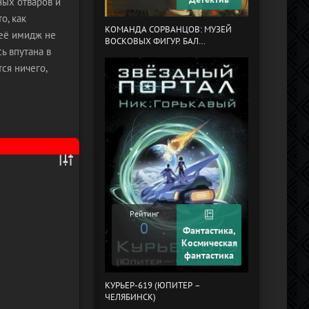
ных отваров и
о, как
МЕРТВЫЙ АУЛ
КОМАНДА СОРВАНЦОВ: МУЗЕЙ
 её имидж не
ВОСКОВЫХ ФИГУР. БАЛ
ь впутана в
ГАЗОВЩИКОВ
ся ничего,
Рейтинг
0
Рейтинг
0
Фантастика,
Космическая
фантастика
ПОНЕДЕЛЬНИК
СУББОТУ
КУРЬЕР-619 (ЮПИТЕР –
ЧЕЛЯБИНСК)