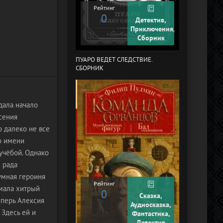
Рейтинг
Рейтинг
0
+2
Детектив,
Приключения,
Сборник
ПУАРО ВЕДЕТ СЛЕДСТВИЕ.
В СТРАНЕ ДРЕ
СБОРНИК
дала начало
сения
 далеко не все
по имени
учёбой. Однако
е рада
умная героиня
Рейтинг
умала хитрый
0
Рейтинг
Сказка,
еперь Алексия
0
Аудиосказка,
Здесь ей и
Фантастика,
Детектив