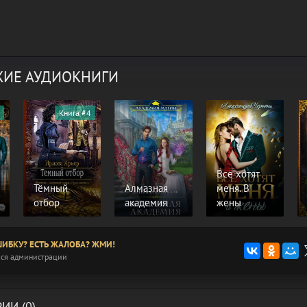
ИЕ АУДИОКНИГИ
Книга #4
Все хотят
Тёмный
Алмазная
меня. В
отбор
академия
жены
ИБКУ? ЕСТЬ ЖАЛОБА? ЖМИ!
ся администрации
ИИ (0)