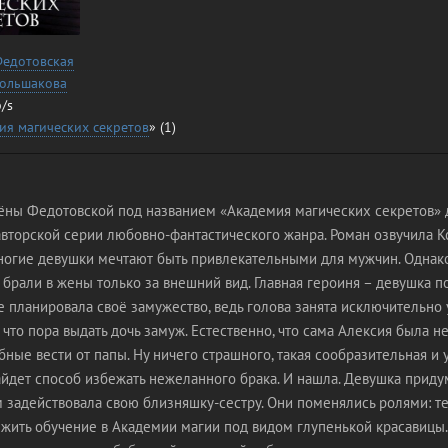
Федотовская
Большакова
/s
ия магических секретов
» (1)
ёны Федотовской под названием «Академия магических секретов» 
вторской серии любовно-фантастического жанра. Роман озвучила К
ногие девушки мечтают быть привлекательными для мужчин. Однако
х брали в жены только за внешний вид. Главная героиня – девушка 
е планировала своё замужество, ведь голова занята исключительно 
 что пора выдать дочь замуж. Естественно, что сама Алексия была н
ные вести от папы. Ну ничего страшного, такая сообразительная и 
айдет способ избежать нежеланного брака. И нашла. Девушка прид
м задействовала свою близняшку-сестру. Они поменялись ролями: т
жить обучение в Академии магии под видом глупенькой красавицы. 