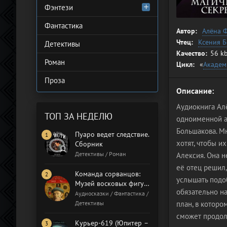
Фэнтези
Фантастика
Автор:
Алёна 
Чтец:
Ксения 
Детективы
Качество:
56 kb
Роман
Цикл:
«
Академ
Проза
Описание:
Аудиокнига Ал
ТОП ЗА НЕДЕЛЮ
одноименной а
Большакова. М
Пуаро ведет следствие.
хотят, чтобы и
Сборник
Детективы / Роман
Алексия. Она н
её отец решил,
Команда сорванцов:
услышать подоб
Музей восковых фигур.
обязательно н
Бал газовщиков
Аудиосказки / Фантастика /
Детективы
план, в которо
сможет продол
Курьер-619 (Юпитер –