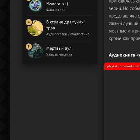
пригодилась к
Челябинск)
зелий. Но собы
Фантастика
представляла с
В стране дремучих
самый лучший н
трав
местные интриж
Аудиосказки / Фантастика
кроме как пров
Мертвый аул
Аудиокнига «
Ужасы, мистика
playlist not found or 